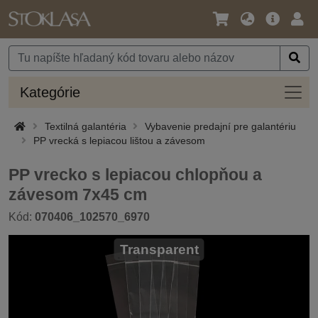
Jazyk
Hlavná
Prih
/
ponuka
Mena
Kateg
Kategórie
Textilná galantéria
Vybavenie predajní pre galantériu
PP vrecká s lepiacou lištou a závesom
PP vrecko s lepiacou chlopňou a
závesom 7x45 cm
Kód:
070406_102570_6970
Transparent