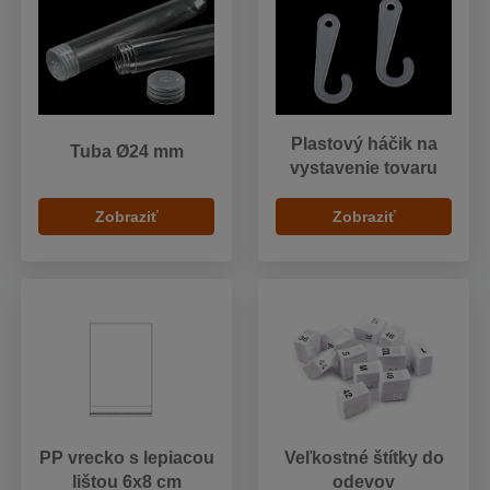
Plastový háčik na
Tuba Ø24 mm
vystavenie tovaru
Zobraziť
Zobraziť
PP vrecko s lepiacou
Veľkostné štítky do
lištou 6x8 cm
odevov