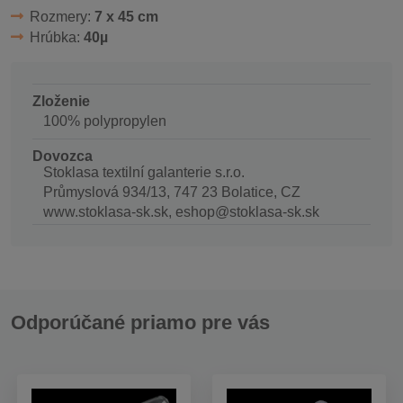
Rozmery:
7 x 45 cm
Hrúbka:
40µ
Zloženie
100% polypropylen
Dovozca
Stoklasa textilní galanterie s.r.o.
Průmyslová 934/13, 747 23 Bolatice, CZ
www.stoklasa-sk.sk, eshop@stoklasa-sk.sk
Odporúčané priamo pre vás