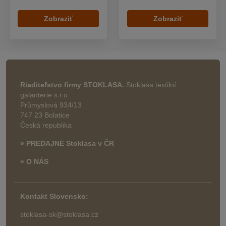
Zobraziť
Zobraziť
Riaditeľstvo firmy STOKLASA.
Stoklasa textilní
galanterie s.r.o.
Průmyslová 934/13
747 23 Bolatice
Česká republika
» PREDAJNE Stoklasa v ČR
» O NÁS
Kontakt Slovensko:
stoklasa-sk@stoklasa.cz