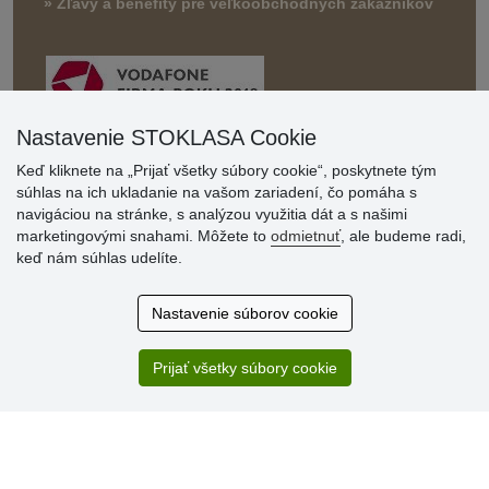
» Zľavy a benefity pre veľkoobchodných zákazníkov
Nastavenie STOKLASA Cookie
Keď kliknete na „Prijať všetky súbory cookie“, poskytnete tým
súhlas na ich ukladanie na vašom zariadení, čo pomáha s
Hodnotenia
navigáciou na stránke, s analýzou využitia dát a s našimi
zákazníkov
marketingovými snahami. Môžete to
odmietnuť
, ale budeme radi,
keď nám súhlas udelíte.
2.8.2026
Ústretovosť, pohotovosť. Som spokojná.
Nastavenie súborov cookie
13.7.2026
Veľká spokojnosť. Volal mi odtiaľ veľmi milý pán, že
zásielka sa nezmestí do boxu, tak sme to dali na poštu....
Prijať všetky súbory cookie
» Aktuálne 6948 recenzií
* Recenzie neoverujeme