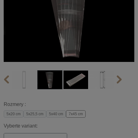
Rozmery :
5x20 cm
5x25,5 cm
5x40 cm
7x45 cm
Vyberte variant: