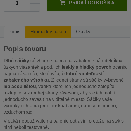
PRIDAŤ DO KOŠÍKA
-
Popis
Hromadný nákup
Otázky
Popis tovaru
Dlhé sáčiky
sú vhodné najmä na zabalenie náhrdelníkov,
úzkych viazaniek a pod. Ich
lesklý a hladký povrch
ocenia
najmä zákazníci, ktorí uvítajú
dobrú viditeľnosť
zabaleného výrobku
. Z jednej strany sú sáčiky vybavené
lepiacou lištou
, vďaka ktorej ich jednoducho zalepíte i
rozlepíte, a z druhej strany závesom, aby ste ich mohli
jednoducho zavesiť na viditelné miesto. Sáčiky vaše
výrobky ochránia pred poškriabaním, nánosom prachu,
vzduchom atd.
Vrecká nepoužívajte na balenie potravín, pretože na styk s
nimi neboli testované.