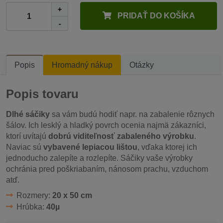
+
PRIDAŤ DO KOŠÍKA
-
Popis
Hromadný nákup
Otázky
Popis tovaru
Dlhé sáčiky
sa vám budú hodiť napr. na zabalenie rôznych
šálov. Ich lesklý a hladký povrch ocenia najmä zákazníci,
ktorí uvítajú
dobrú viditeľnosť zabaleného výrobku
.
Naviac sú
vybavené lepiacou lištou
, vďaka ktorej ich
jednoducho zalepíte a rozlepíte. Sáčiky vaše výrobky
ochránia pred poškriabaním, nánosom prachu, vzduchom
atď.
Rozmery:
20 x 50 cm
Hrúbka:
40µ