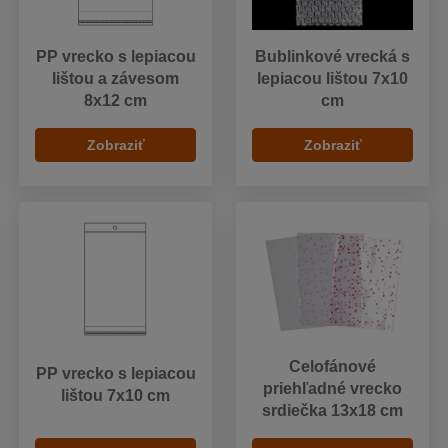
PP vrecko s lepiacou
Bublinkové vrecká s
lištou a závesom
lepiacou lištou 7x10
8x12 cm
cm
Zobraziť
Zobraziť
Celofánové
PP vrecko s lepiacou
priehľadné vrecko
lištou 7x10 cm
srdiečka 13x18 cm