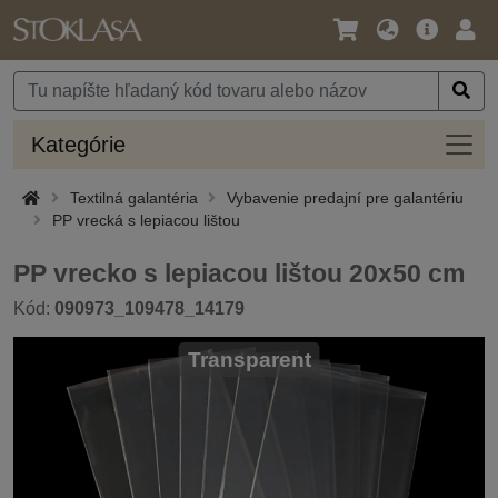
Jazyk
Hlavná
Prih
/
ponuka
Mena
Kateg
Kategórie
Textilná galantéria
Vybavenie predajní pre galantériu
PP vrecká s lepiacou lištou
PP vrecko s lepiacou lištou 20x50 cm
Kód:
090973_109478_14179
Transparent