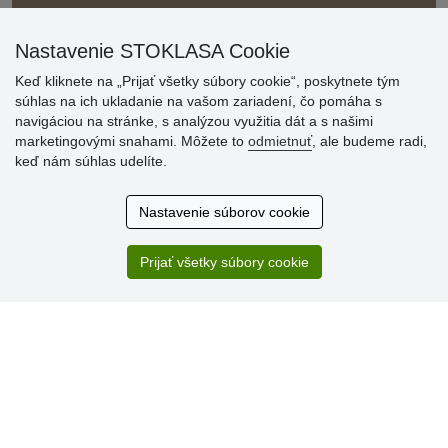
Nastavenie STOKLASA Cookie
Keď kliknete na „Prijať všetky súbory cookie“, poskytnete tým
súhlas na ich ukladanie na vašom zariadení, čo pomáha s
navigáciou na stránke, s analýzou využitia dát a s našimi
marketingovými snahami. Môžete to
odmietnuť
, ale budeme radi,
Hodnotenia
keď nám súhlas udelíte.
zákazníkov
Nastavenie súborov cookie
2.8.2026
Ústretovosť, pohotovosť. Som spokojná.
Prijať všetky súbory cookie
13.7.2026
Veľká spokojnosť. Volal mi odtiaľ veľmi milý pán, že
zásielka sa nezmestí do boxu, tak sme to dali na poštu....
» Aktuálne 6948 recenzií
* Recenzie neoverujeme