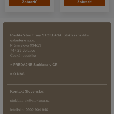
Zobraziť
Zobraziť
Riaditeľstvo firmy STOKLASA.
Stoklasa textilní
galanterie s.r.o.
Průmyslová 934/13
747 23 Bolatice
Česká republika
» PREDAJNE Stoklasa v ČR
» O NÁS
Kontakt Slovensko:
stoklasa-sk@stoklasa.cz
Infolinka: 0902 904 940