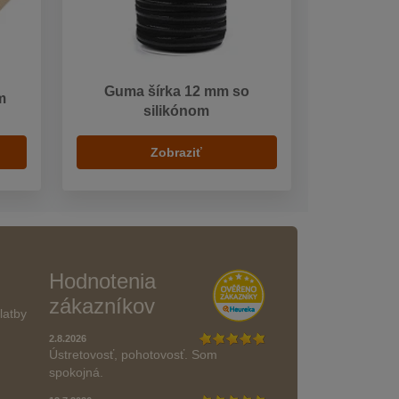
Guma šírka 12 mm so
m
silikónom
Zobraziť
Hodnotenia
zákazníkov
latby
2.8.2026
Ústretovosť, pohotovosť. Som
spokojná.