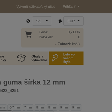
Vytvoriť užívateľský účet
Prihlásiť
SK
EUR
Cena:
0,- EUR
Položiek:
0
» Zobraziť košík
Leto vo
ne
Obaly a
vašom
lnky
vybavenie
štýle
á guma šírka 12 mm
6422_4251
 mm
6-7 mm
7 mm
8 mm
8 mm
9 mm
9 mm