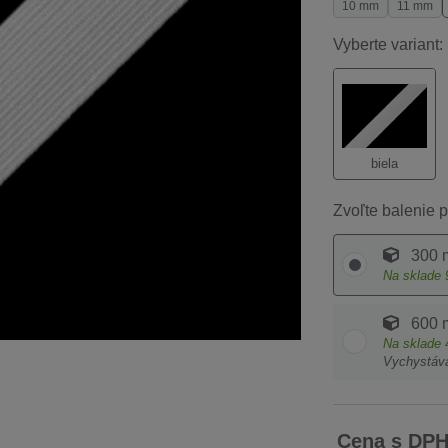
10 mm
11 mm
Vyberte variant:
biela
Zvoľte balenie p
300 
Na sklade
600 
Na sklade
Vychystáv
Cena s DP