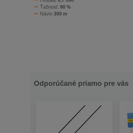
Hrúbka:
0,7 mm
Ťažnosť:
90 %
Návin
300 m
Odporúčané priamo pre vás