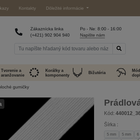
kazy
Kontakty
Dôležité informácie
Zákaznícka linka
Po - Ne: 8:00 - 16:00
(+421) 902 904 940
Napište nám
Tvorenie a
Korálky a
Mód
Bižutéria
aranžovanie
komponenty
dop
ploché gumičky
Prádlov
a
Kód:
440012_3
Šírka :
5 mm
5 mm
6