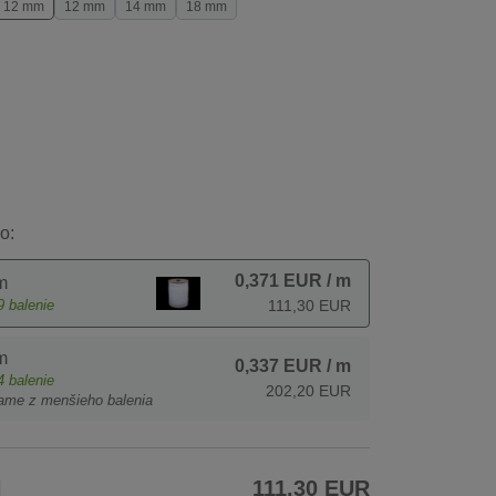
12 mm
12 mm
14 mm
18 mm
o:
0,371 EUR
/ m
m
9
balenie
111,30 EUR
m
0,337 EUR
/ m
4
balenie
202,20 EUR
ame z menšieho balenia
H
111,30 EUR