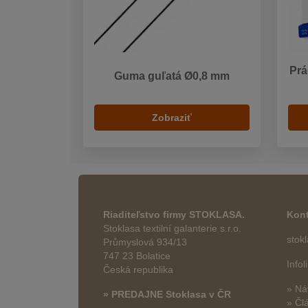
Prá
Guma guľatá Ø0,8 mm
Zobraziť
Riaditeľstvo firmy STOKLASA.
Kont
Stoklasa textilní galanterie s.r.o.
stok
Průmyslová 934/13
747 23 Bolatice
Info
Česká republika
» Ná
» PREDAJNE Stoklasa v ČR
» Čl