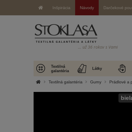
Inšpirácia
Návody
Darčekové pou
… už 36 rokov s Vami
Textilná
Látky
galantéria
Textilná galantéria
Gumy
Prádlové a 
biel