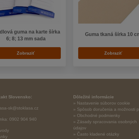
dlová guma na karte šírka
Guma tkaná šírka 10 c
6; 8; 13 mm sada
Zobraziť
Zobraziť
akt Slovensko:
Dôležité informácie
» Nastavenie súborov cookie
lasa-sk@stoklasa.cz
»
Spôsob doručenia a možnosti p
» Obchodné podmienky
linka: 0902 904 940
» Zásady spracovania osobných
údajov
vody
» Často kladené otázky
ánky