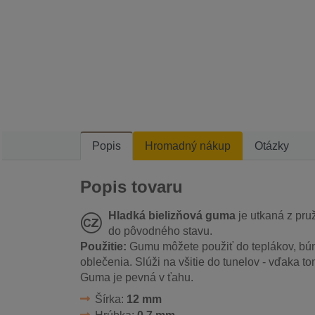
Popis
Hromadný nákup
Otázky
Popis tovaru
Hladká bielizňová guma
je utkaná z pruž
do pôvodného stavu.
Použitie:
Gumu môžete použiť do teplákov, bú
oblečenia. Slúži na všitie do tunelov - vďaka t
Guma je pevná v ťahu.
Šírka:
12 mm