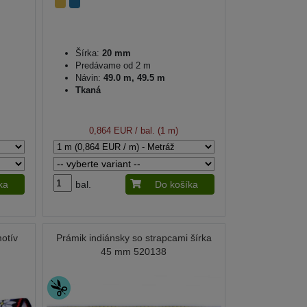
Šírka:
20 mm
Predávame od 2 m
Návin:
49.0 m, 49.5 m
Tkaná
0,864 EUR
/ bal. (1 m)
ka
bal.
Do košíka
otív
Prámik indiánsky so strapcami šírka
45 mm 520138