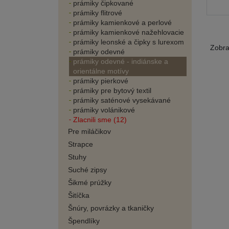
prámiky čipkované
prámiky flitrové
prámiky kamienkové a perlové
prámiky kamienkové nažehlovacie
prámiky leonské a čipky s lurexom
Zobr
prámiky odevné
prámiky odevné - indiánske a
orientálne motívy
prámiky pierkové
prámiky pre bytový textil
prámiky saténové vysekávané
prámiky volánikové
Zlacnili sme (12)
Pre miláčikov
Strapce
Stuhy
Suché zipsy
Šikmé prúžky
Šitíčka
Šnúry, povrázky a tkaničky
Špendlíky