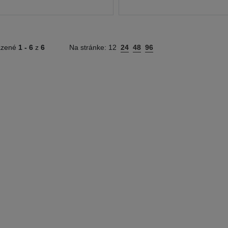
azené
1 -
6
z
6
Na stránke:
12
24
48
96