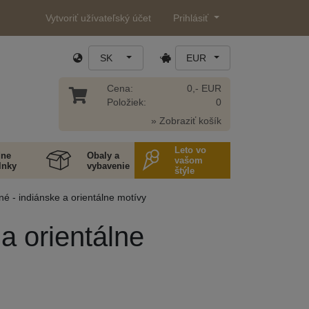
Vytvoriť užívateľský účet
Prihlásiť
SK
EUR
Cena:
0,- EUR
Položiek:
0
» Zobraziť košík
Leto vo
ne
Obaly a
vašom
lnky
vybavenie
štýle
é - indiánske a orientálne motívy
a orientálne