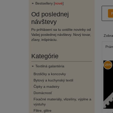
Bestsellery [
nové
]
Od poslednej
F
návštevy
Po prihlásení sa tu uvidíte novinky od
Vašej poslednej návštevy. Nový tovar,
Zobr
zľavy, inšpiráciu.
Prám
Kategórie
-25%
Textilná galantéria
Brzdičky a koncovky
Bytový a kuchynský textil
Čipky a madeiry
Domácnosť
Fixačné materiály, vlizelíny, výplne a
výstuhy
Flitre, glitre