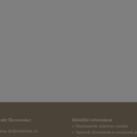
akt Slovensko:
Dôležité informácie
» Nastavenie súborov cookie
lasa-sk@stoklasa.cz
»
Spôsob doručenia a možnosti p