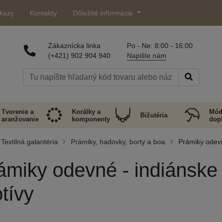
kazy
Kontakty
Dôležité informácie
Zákaznícka linka
Po - Ne: 8:00 - 16:00
(+421) 902 904 940
Napište nám
Tvorenie a
Korálky a
Mód
Bižutéria
aranžovanie
komponenty
dop
Textilná galantéria
Prámiky, hadovky, borty a boa
Prámiky odevn
ámiky odevné - indiánske 
tívy