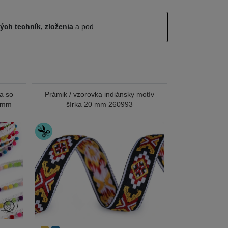
ných techník, zloženia
a pod.
ka so
Prámik / vzorovka indiánsky motív
2 mm
šírka 20 mm 260993