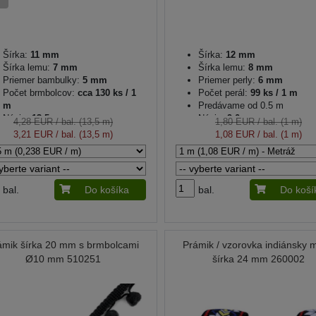
Šírka:
11 mm
Šírka:
12 mm
Šírka lemu:
7 mm
Šírka lemu:
8 mm
Priemer bambulky:
5 mm
Priemer perly:
6 mm
Počet brmbolcov:
cca 130 ks / 1
Počet perál:
99 ks / 1 m
m
Predávame od 0.5 m
Návin:
13.5 m
Návin:
9.0 m
4,28 EUR
/ bal. (13,5 m)
1,80 EUR
/ bal. (1 m)
3,21 EUR
/ bal. (13,5 m)
1,08 EUR
/ bal. (1 m)
bal.
Do košíka
bal.
Do koší
ámik šírka 20 mm s brmbolcami
Prámik / vzorovka indiánsky m
Ø10 mm 510251
šírka 24 mm 260002