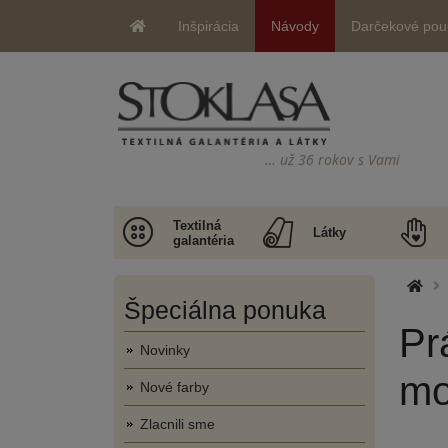
Inšpirácia
Návody
Darčekové pou
… už 36 rokov s Vami
Textilná
Látky
galantéria
Špeciálna ponuka
Pr
Novinky
mo
Nové farby
Zlacnili sme