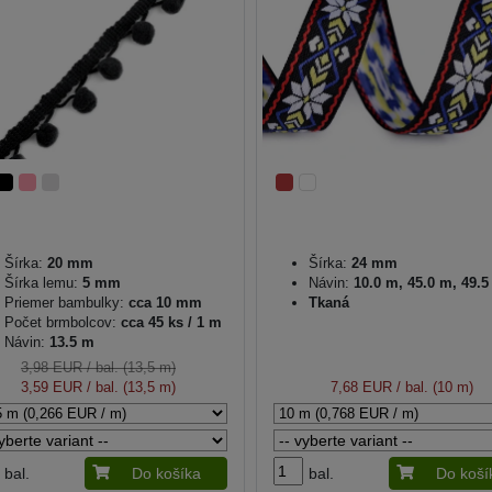
Šírka:
20 mm
Šírka:
24 mm
Šírka lemu:
5 mm
Návin:
10.0 m, 45.0 m, 49.
Priemer bambulky:
cca 10 mm
Tkaná
Počet brmbolcov:
cca 45 ks / 1 m
Návin:
13.5 m
3,98 EUR
/ bal. (13,5 m)
3,59 EUR
/ bal. (13,5 m)
7,68 EUR
/ bal. (10 m)
bal.
Do košíka
bal.
Do koší