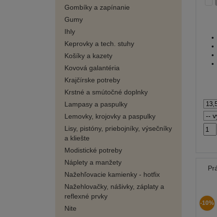
Gombíky a zapínanie
Gumy
Ihly
Keprovky a tech. stuhy
Košíky a kazety
Kovová galantéria
Krajčírske potreby
Krstné a smútočné doplnky
Lampasy a paspulky
Lemovky, krojovky a paspulky
Lisy, pistóny, priebojníky, výsečníky
a kliešte
Modistické potreby
Náplety a manžety
Pr
Nažehľovacie kamienky - hotfix
Nažehlovačky, nášivky, záplaty a
reflexné prvky
-10%
Nite