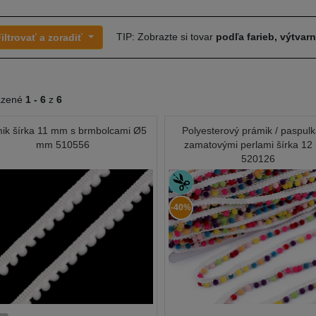
TIP: Zobrazte si tovar
podľa farieb, výtvar
iltrovať a zoradiť
azené
1 -
6
z
6
ik šírka 11 mm s brmbolcami Ø5
Polyesterový prámik / paspul
mm 510556
zamatovými perlami šírka 1
520126
-40%