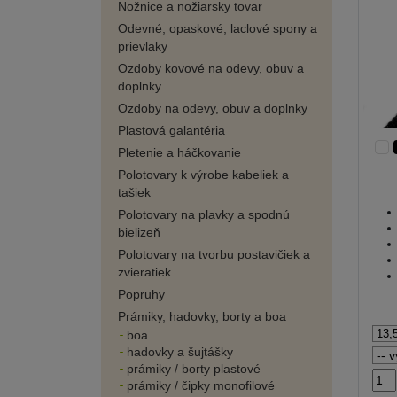
Nožnice a nožiarsky tovar
Odevné, opaskové, laclové spony a
prievlaky
Ozdoby kovové na odevy, obuv a
doplnky
Ozdoby na odevy, obuv a doplnky
Plastová galantéria
Pletenie a háčkovanie
Polotovary k výrobe kabeliek a
tašiek
Polotovary na plavky a spodnú
bielizeň
Polotovary na tvorbu postavičiek a
zvieratiek
Popruhy
Prámiky, hadovky, borty a boa
boa
hadovky a šujtášky
prámiky / borty plastové
prámiky / čipky monofilové