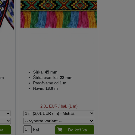
Šírka:
45 mm
5 m
Šírka prámika:
22 mm
Predávame od 1 m
Návin:
18.0 m
2,01 EUR
/ bal. (1 m)
ka
bal.
Do košíka