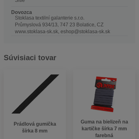
Šitie
Dovozca
Stoklasa textilní galanterie s.r.o.
Průmyslová 934/13, 747 23 Bolatice, CZ
www.stoklasa-sk.sk, eshop@stoklasa-sk.sk
Súvisiaci tovar
Guma na bielizeň na
Prádlová gumička
kartičke šírka 7 mm
šírka 8 mm
farebná