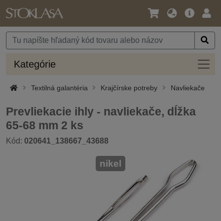
Jazyk
Hlavná
Prih
/
ponuka
Mena
Kateg
Kategórie
Textilná galantéria
Krajčírske potreby
Navliekače
Prevliekacie ihly - navliekače, dĺžka
65-68 mm 2 ks
Kód:
020641_138667_43688
nikel