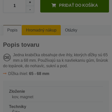
+
PRIDAŤ DO KOŠÍKA
-
Popis
Hromadný nákup
Otázky
Popis tovaru
Jedna krabička obsahuje dve ihly, ktorých dĺžky sú 65
mm a 68 mm. Používajú sa k navliekaniu gúm, šnúrok
do topánok, do nohavíc, sukní a pod.
Dĺžka ihiel:
65 - 68 mm
Zloženie
kov, magnet
Techniky