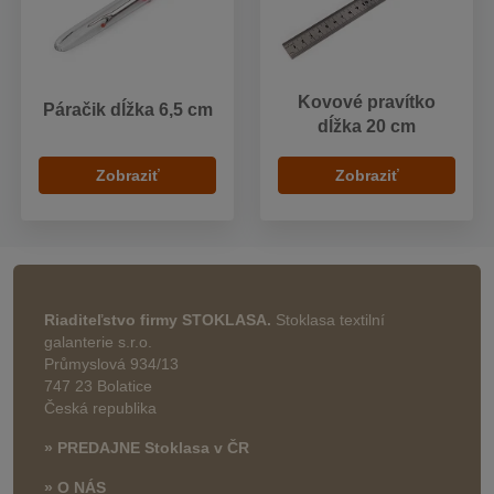
Kovové pravítko
Páračik dĺžka 6,5 cm
dĺžka 20 cm
Zobraziť
Zobraziť
Riaditeľstvo firmy STOKLASA.
Stoklasa textilní
galanterie s.r.o.
Průmyslová 934/13
747 23 Bolatice
Česká republika
» PREDAJNE Stoklasa v ČR
» O NÁS