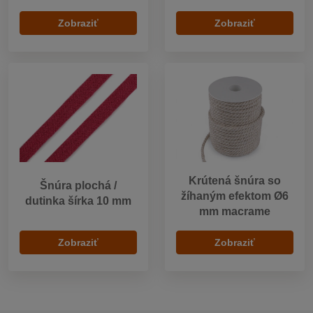
Zobraziť
Zobraziť
Krútená šnúra so
Šnúra plochá /
žíhaným efektom Ø6
dutinka šírka 10 mm
mm macrame
Zobraziť
Zobraziť