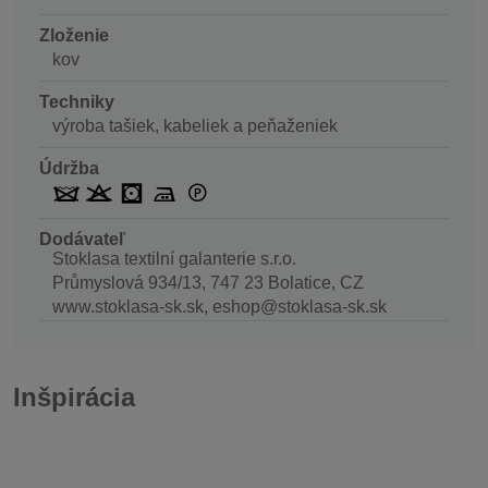
Zloženie
kov
Techniky
výroba tašiek, kabeliek a peňaženiek
Údržba
Dodávateľ
Stoklasa textilní galanterie s.r.o.
Průmyslová 934/13, 747 23 Bolatice, CZ
www.stoklasa-sk.sk, eshop@stoklasa-sk.sk
Inšpirácia