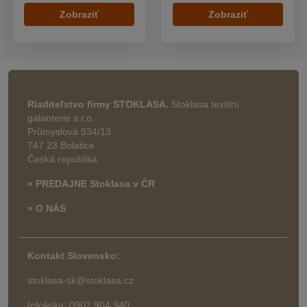
Zobraziť
Zobraziť
Riaditeľstvo firmy STOKLASA.
Stoklasa textilní
galanterie s.r.o.
Průmyslová 934/13
747 23 Bolatice
Česká republika
» PREDAJNE Stoklasa v ČR
» O NÁS
Kontakt Slovensko:
stoklasa-sk@stoklasa.cz
Infolinka: 0902 904 940