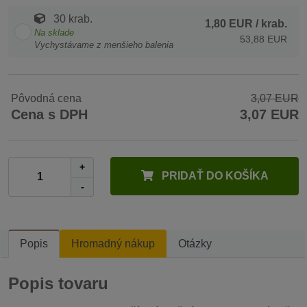
30 krab.
1,80 EUR
/ krab.
Na sklade
53,88 EUR
Vychystávame z menšieho balenia
Pôvodná cena
3,07 EUR
Cena s DPH
3,07 EUR
+
PRIDAŤ DO KOŠÍKA
-
Popis
Hromadný nákup
Otázky
Popis tovaru