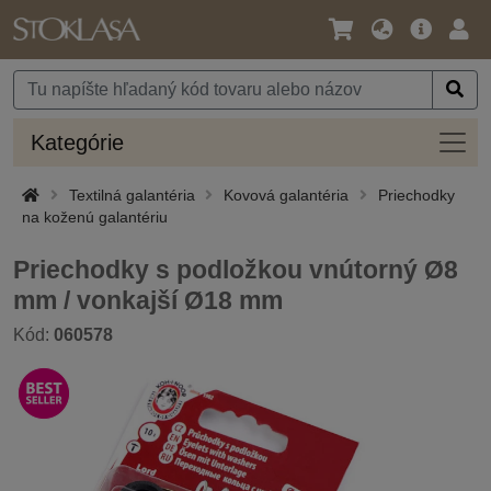
Jazyk
Hlavná
Prih
/
ponuka
Mena
Kateg
Kategórie
Textilná galantéria
Kovová galantéria
Priechodky
na koženú galantériu
Priechodky s podložkou vnútorný Ø8
mm / vonkajší Ø18 mm
Kód:
060578