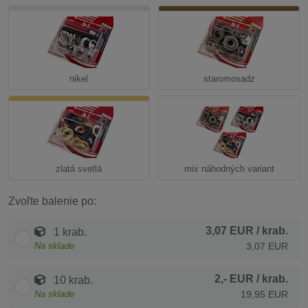
nikel
staromosadz
zlatá svetlá
mix náhodných variant
Zvoľte balenie po:
3,07 EUR
/ krab.
1 krab.
Na sklade
3,07 EUR
2,- EUR
/ krab.
10 krab.
Na sklade
19,95 EUR