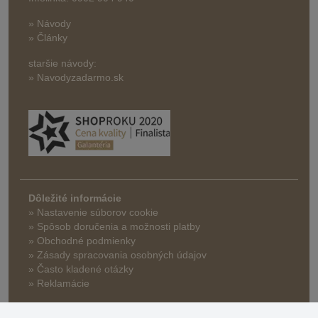
» Návody
» Články
staršie návody:
» Navodyzadarmo.sk
Dôležité informácie
» Nastavenie súborov cookie
»
Spôsob doručenia a možnosti platby
» Obchodné podmienky
» Zásady spracovania osobných údajov
» Často kladené otázky
» Reklamácie
» Zľavy a benefity pre veľkoobchodných zákazníkov