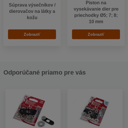
Piston na
Súprava výsečníkov /
vysekávanie dier pre
dierovačov na látky a
priechodky Ø5; 7; 8;
kožu
10 mm
Zobraziť
Zobraziť
Odporúčané priamo pre vás