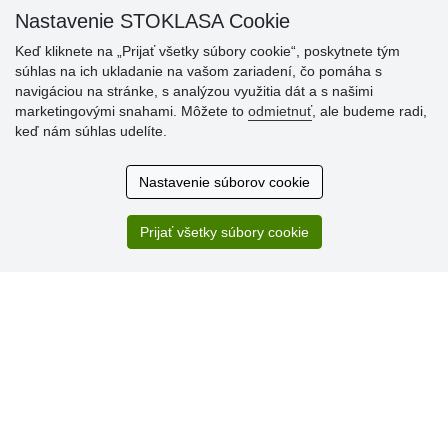
Nastavenie STOKLASA Cookie
Keď kliknete na „Prijať všetky súbory cookie“, poskytnete tým
súhlas na ich ukladanie na vašom zariadení, čo pomáha s
navigáciou na stránke, s analýzou využitia dát a s našimi
marketingovými snahami. Môžete to
odmietnuť
, ale budeme radi,
keď nám súhlas udelíte.
Hodnotenia
Nastavenie súborov cookie
zákazníkov
Prijať všetky súbory cookie
2.8.2026
Ústretovosť, pohotovosť. Som spokojná.
13.7.2026
Veľká spokojnosť. Volal mi odtiaľ veľmi milý pán, že
zásielka sa nezmestí do boxu, tak sme to dali na poštu....
» Aktuálne 6948 recenzií
* Recenzie neoverujeme