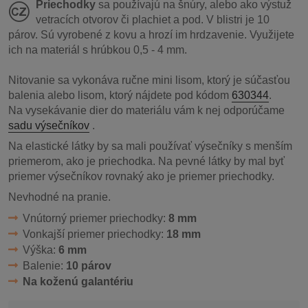
Priechodky
sa používajú na šnúry, alebo ako výstuž
vetracích otvorov či plachiet a pod. V blistri je 10
párov. Sú vyrobené z kovu a hrozí im hrdzavenie.
Využijete
ich na materiál s hrúbkou 0,5 - 4 mm.
Nitovanie sa vykonáva ručne mini lisom, ktorý je súčasťou
balenia alebo lisom, ktorý nájdete pod kódom
630344
.
Na vysekávanie dier do materiálu vám k nej odporúčame
sadu výsečníkov
.
Na elastické látky by sa mali používať výsečníky s menším
priemerom, ako je priechodka. Na pevné látky by mal byť
priemer výsečníkov rovnaký ako je priemer priechodky.
Nevhodné na pranie.
Vnútorný priemer priechodky:
8 mm
Vonkajší priemer priechodky:
18 mm
Výška:
6 mm
Balenie:
10 párov
Na koženú galantériu