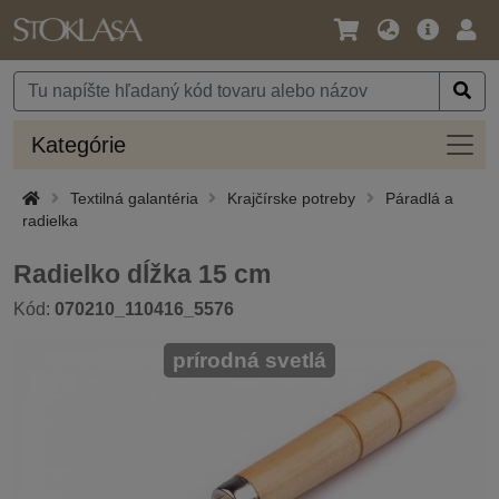
Jazyk
Hlavná
Prih
/
ponuka
Mena
Kateg
Kategórie
Textilná galantéria
Krajčírske potreby
Páradlá a
radielka
Radielko dĺžka 15 cm
Kód:
070210_110416_5576
prírodná svetlá