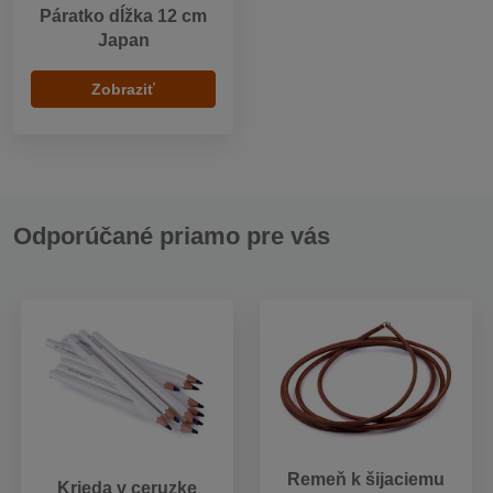
Páratko dĺžka 12 cm
Japan
Zobraziť
Odporúčané priamo pre vás
Remeň k šijaciemu
Krieda v ceruzke