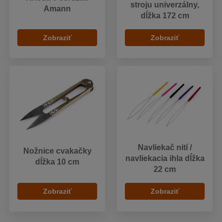
stroju univerzálny,
Amann
dĺžka 172 cm
Zobraziť
Zobraziť
Navliekač nití /
Nožnice cvakačky
navliekacia ihla dĺžka
dĺžka 10 cm
22 cm
Zobraziť
Zobraziť