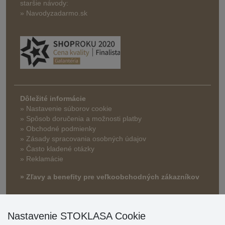
staršie návody:
» Navodyzadarmo.sk
Dôležité informácie
» Nastavenie súborov cookie
»
Spôsob doručenia a možnosti platby
» Obchodné podmienky
» Zásady spracovania osobných údajov
» Často kladené otázky
» Reklamácie
» Zľavy a benefity pre veľkoobchodných zákazníkov
Nastavenie STOKLASA Cookie