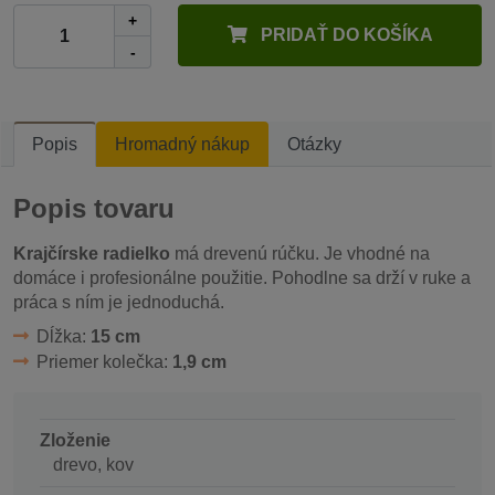
+
PRIDAŤ DO KOŠÍKA
-
Popis
Hromadný nákup
Otázky
Popis tovaru
Krajčírske radielko
má drevenú rúčku. Je vhodné na
domáce i profesionálne použitie. Pohodlne sa drží v ruke a
práca s ním je jednoduchá.
Dĺžka:
15 cm
Priemer kolečka:
1,9 cm
Zloženie
drevo, kov