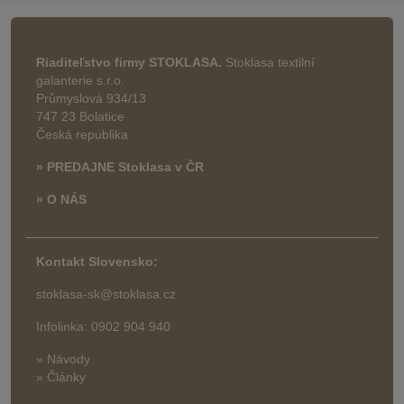
Riaditeľstvo firmy STOKLASA.
Stoklasa textilní
galanterie s.r.o.
Průmyslová 934/13
747 23 Bolatice
Česká republika
» PREDAJNE Stoklasa v ČR
» O NÁS
Kontakt Slovensko:
stoklasa-sk@stoklasa.cz
Infolinka: 0902 904 940
» Návody
» Články