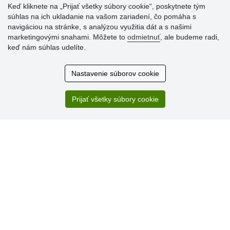
Keď kliknete na „Prijať všetky súbory cookie“, poskytnete tým
súhlas na ich ukladanie na vašom zariadení, čo pomáha s
navigáciou na stránke, s analýzou využitia dát a s našimi
marketingovými snahami. Môžete to
odmietnuť
, ale budeme radi,
Hodnotenia
keď nám súhlas udelíte.
zákazníkov
Nastavenie súborov cookie
2.8.2026
Ústretovosť, pohotovosť. Som spokojná.
Prijať všetky súbory cookie
13.7.2026
Veľká spokojnosť. Volal mi odtiaľ veľmi milý pán, že
zásielka sa nezmestí do boxu, tak sme to dali na poštu....
» Aktuálne 6948 recenzií
* Recenzie neoverujeme