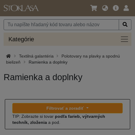
Jazyk
Hlavná
Prih
/
ponuka
Mena
Kateg
Kategórie
Textilná galantéria
Polotovary na plavky a spodnú
bielizeň
Ramienka a doplnky
Ramienka a doplnky
Filtrovať a zoradiť
TIP: Zobrazte si tovar
podľa farieb, výtvarných
techník, zloženia
a pod.