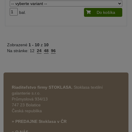
bal.
Do košíka
Zobrazené
1 -
10
z
10
Na stránke:
12
24
48
96
Riaditeľstvo firmy STOKLASA.
Stoklasa textilní
galanterie s.r.o.
Průmyslová 934/13
747 23 Bolatice
Česká republika
» PREDAJNE Stoklasa v ČR