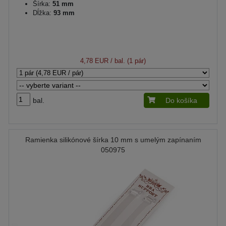
Šírka:
51 mm
Dĺžka:
93 mm
4,78 EUR
/ bal. (1 pár)
bal.
Do košíka
Ramienka silikónové šírka 10 mm s umelým zapínaním
050975