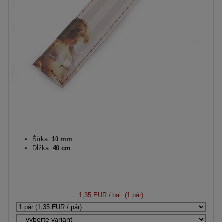
Šírka:
10 mm
Dĺžka:
40 cm
1,35 EUR
/ bal. (1 pár)