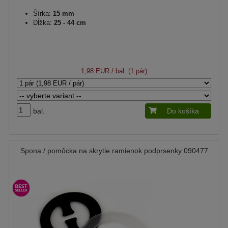
Šírka:
15 mm
Dĺžka:
25 - 44 cm
1,98 EUR
/ bal. (1 pár)
bal.
Do košíka
Spona / pomôcka na skrytie ramienok podprsenky 090477