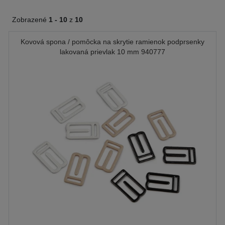
Zobrazené
1 -
10
z
10
Kovová spona / pomôcka na skrytie ramienok podprsenky
lakovaná prievlak 10 mm 940777