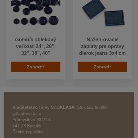
Gombík oblekový
Nažehľovacie
veľkosť 24", 28",
záplaty pre opravy
32", 36", 40"
dierok jeans 3x4 cm
Zobraziť
Zobraziť
Riaditeľstvo firmy STOKLASA.
Stoklasa textilní
galanterie s.r.o.
Průmyslová 934/13
747 23 Bolatice
Česká republika