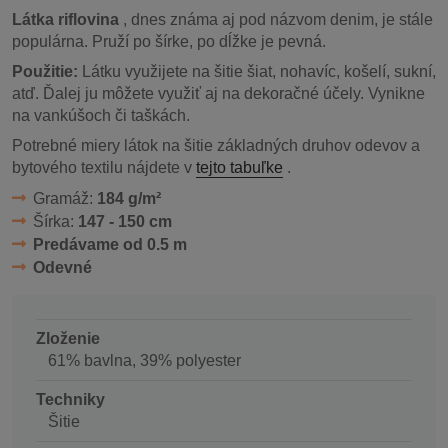
Látka riflovina
, dnes známa aj pod názvom denim, je stále
populárna.
Pruží po šírke, po dĺžke je pevná.
Použitie:
Látku využijete na šitie šiat, nohavíc, košelí, sukní,
atď. Ďalej ju môžete využiť aj na dekoračné účely. Vynikne
na vankúšoch či taškách.
Potrebné miery látok na šitie základných druhov odevov a
bytového textilu nájdete v
tejto tabuľke
.
Gramáž:
184 g/m²
Šírka:
147 - 150 cm
Predávame od 0.5 m
Odevné
Zloženie
61% bavlna, 39% polyester
Techniky
Šitie