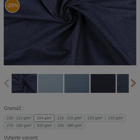
-25%
Gramáž :
105 - 110 g/m²
184 g/m²
210 - 220 g/m²
220 g/m²
235 g/m²
270 - 290 g/m²
320 g/m²
335 - 380 g/m²
Vyberte variant: