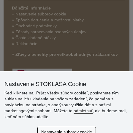
Dôležité informácie
» Nastavenie súborov cookie
»
Spôsob doručenia a možnosti platby
» Obchodné podmienky
» Zásady spracovania osobných údajov
» Často kladené otázky
» Reklamácie
» Zľavy a benefity pre veľkoobchodných zákazníkov
Nastavenie STOKLASA Cookie
Keď kliknete na „Prijať všetky súbory cookie“, poskytnete tým
súhlas na ich ukladanie na vašom zariadení, čo pomáha s
navigáciou na stránke, s analýzou využitia dát a s našimi
Hodnotenia
marketingovými snahami. Môžete to
odmietnuť
, ale budeme radi,
zákazníkov
keď nám súhlas udelíte.
2.8.2026
Nastavenie súborov cookie
Ústretovosť, pohotovosť. Som spokojná.