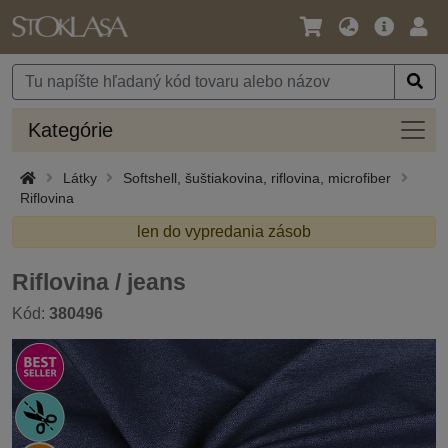
Jazyk
Hlavná
Prih
/
ponuka
Mena
Kateg
Kategórie
Látky
Softshell, šuštiakovina, riflovina, microfiber
Riflovina
len do vypredania zásob
Riflovina / jeans
Kód:
380496