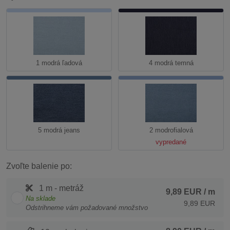
1 modrá ľadová
4 modrá temná
5 modrá jeans
2 modrofialová
vypredané
Zvoľte balenie po:
1 m - metráž
9,89 EUR
/ m
Na sklade
9,89 EUR
Odstrihneme vám požadované množstvo