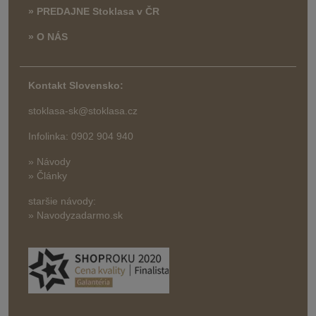
» PREDAJNE Stoklasa v ČR
» O NÁS
Kontakt Slovensko:
stoklasa-sk@stoklasa.cz
Infolinka: 0902 904 940
» Návody
» Články
staršie návody:
» Navodyzadarmo.sk