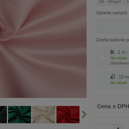
165 - 190 g/m²
1
Vyberte variant:
Zvoľte balenie p
1 m -
Na sklade
Odstrihne
10 m 
Na sklade
Cena s DP
+