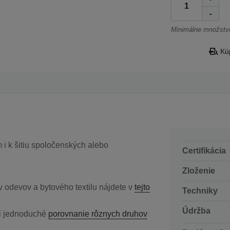
-
Minimálne množstvo
Kúp
i k šitiu spoločenských alebo
Certifikácia
Zloženie
v odevov a bytového textilu nájdete v
tejto
Techniky
Údržba
ili jednoduché
porovnanie rôznych druhov