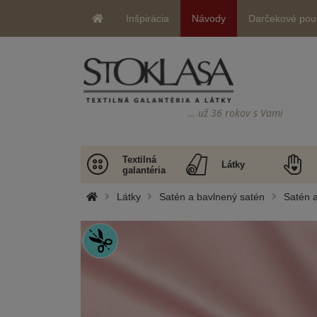
Inšpirácia
Návody
Darčekové pou
… už 36 rokov s Vami
Textilná
Látky
galantéria
Látky
Satén a bavlnený satén
Satén a