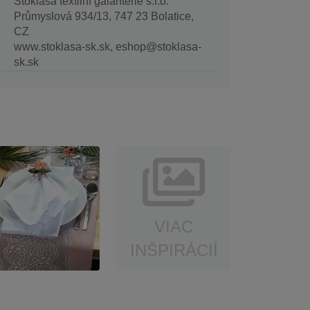
Stoklasa textilní galanterie s.r.o.
Průmyslová 934/13, 747 23 Bolatice,
CZ
www.stoklasa-sk.sk, eshop@stoklasa-
sk.sk
VIAC
INŠPIRÁCIÍ