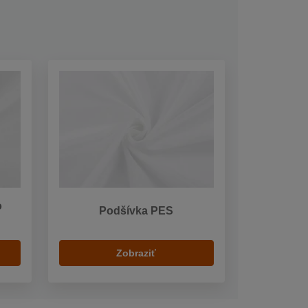
o
Podšívka PES
Zobraziť