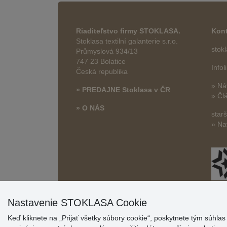
Riaditeľstvo firmy STOKLASA.
Kont
Stoklasa textilní galanterie s.r.o.
stok
Průmyslová 934/13
747 23 Bolatice
Info
Česká republika
» Ná
» PREDAJNE Stoklasa v ČR
» Čl
» O NÁS
star
» Na
Nastavenie STOKLASA Cookie
Keď kliknete na „Prijať všetky súbory cookie“, poskytnete tým súhla