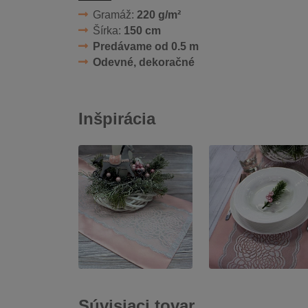
Gramáž:
220 g/m²
Šírka:
150 cm
Predávame od 0.5 m
Odevné, dekoračné
Inšpirácia
Súvisiaci tovar