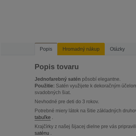
Popis
Hromadný nákup
Otázky
Popis tovaru
Jednofarebný satén
pôsobí elegantne.
Použitie:
Satén využijete k dekoračným účelom 
svadobných šiat.
Nevhodné pre deti do 3 rokov.
Potrebné miery látok na šitie základných druho
tabuľke
.
Krajčírky z našej šijacej dielne pre vás priprav
saténu
.