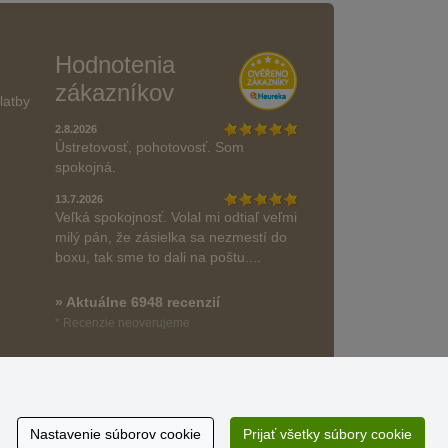
Hodnotenia
zákazníkov
latby
2.8.2026
Ústretovosť, pohotovosť. Som
spokojná.
13.7.2026
Veľká spokojnosť. Volal mi odtiaľ veľmi
milý pán, že zásielka sa nezmestí do
boxu, tak sme to dali na poštu....
» Aktuálne 6948 recenzií
* Recenzie neoverujeme
Nastavenie súborov cookie
Prijať všetky súbory cookie