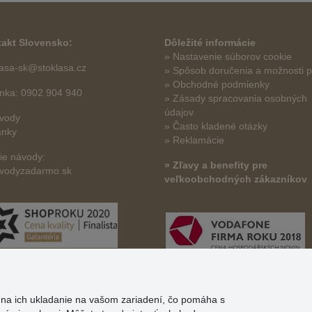
akt Slovensko:
Dôležité informácie
» Nastavenie súborov cookie
lasa-sk@stoklasa.cz
»
Spôsob doručenia a možnosti p
» Obchodné podmienky
linka: 0902 904 940
» Zásady spracovania osobných
údajov
vody
» Často kladené otázky
ánky
» Reklamácie
šie návody:
» Zľavy a benefity pre
vodyzadarmo.sk
veľkoobchodných zákazníkov
s na ich ukladanie na vašom zariadení, čo pomáha s