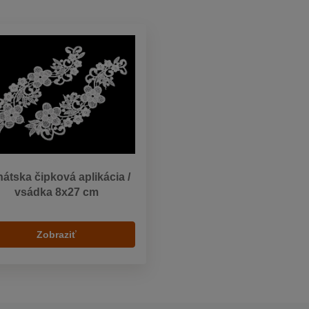
átska čipková aplikácia /
vsádka 8x27 cm
Zobraziť