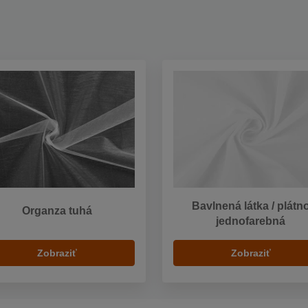
Bavlnená látka / plátn
Organza tuhá
jednofarebná
Zobraziť
Zobraziť