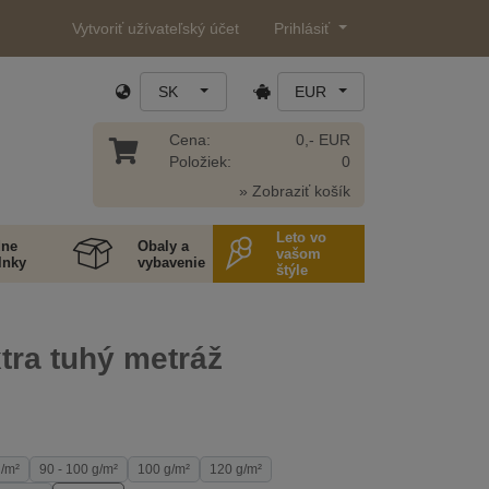
Vytvoriť užívateľský účet
Prihlásiť
SK
EUR
Cena:
0,- EUR
Položiek:
0
» Zobraziť košík
Leto vo
ne
Obaly a
vašom
lnky
vybavenie
štýle
tra tuhý metráž
g/m²
90 - 100 g/m²
100 g/m²
120 g/m²