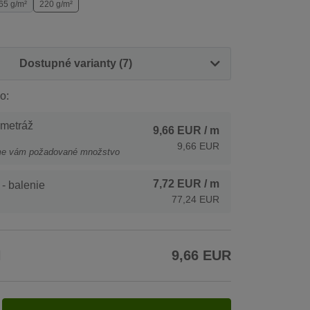
65 g/m²
220 g/m²
Dostupné varianty (7)
o:
 metráž
9,66 EUR
/ m
9,66 EUR
me vám požadované množstvo
7,72 EUR
/ m
- balenie
77,24 EUR
H
9,66 EUR