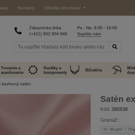
kazy
Kontakty
Dôležité informácie
Zákaznícka linka
Po - Ne: 8:00 - 16:00
(+421) 902 904 940
Napište nám
Tvorenie a
Korálky a
Mód
Bižutéria
aranžovanie
komponenty
dop
 bavlnený satén
Satén ex
Kód:
380538
Gramáž :
70 - 80 g/m²
75 