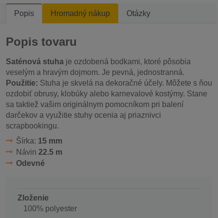
Popis
Hromadný nákup
Otázky
Popis tovaru
Saténová stuha
je ozdobená bodkami, ktoré pôsobia
veselým a hravým dojmom. Je pevná, jednostranná.
Použitie:
Stuha je skvelá na dekoračné účely. Môžete s ňou
ozdobiť obrusy, klobúky alebo karnevalové kostýmy. Stane
sa taktiež vašim originálnym pomocníkom pri balení
darčekov a využitie stuhy ocenia aj priaznivci
scrapbookingu.
Šírka:
15 mm
Návin
22.5 m
Odevné
Zloženie
100% polyester