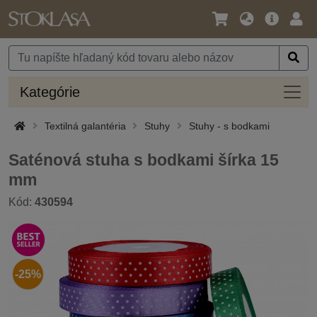
Jazyk
Hlavná
Prih
/
ponuka
Mena
Kateg
Kategórie
Textilná galantéria
Stuhy
Stuhy - s bodkami
Saténová stuha s bodkami šírka 15
mm
Kód:
430594
-25%