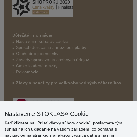
Dôležité informácie
» Nastavenie súborov cookie
»
Spôsob doručenia a možnosti platby
» Obchodné podmienky
» Zásady spracovania osobných údajov
» Často kladené otázky
» Reklamácie
» Zľavy a benefity pre veľkoobchodných zákazníkov
Nastavenie STOKLASA Cookie
Keď kliknete na „Prijať všetky súbory cookie“, poskytnete tým
súhlas na ich ukladanie na vašom zariadení, čo pomáha s
navigáciou na stránke, s analýzou využitia dát a s našimi