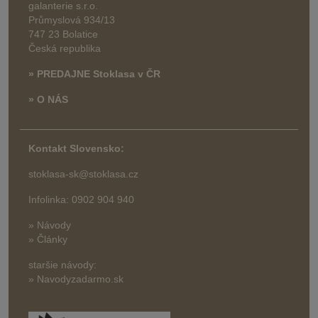
galanterie s.r.o.
Průmyslová 934/13
747 23 Bolatice
Česká republika
» PREDAJNE Stoklasa v ČR
» O NÁS
Kontakt Slovensko:
stoklasa-sk@stoklasa.cz
Infolinka: 0902 904 940
» Návody
» Články
staršie návody:
» Navodyzadarmo.sk