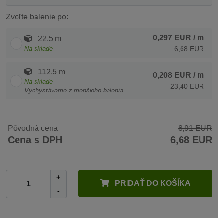
Zvoľte balenie po:
0,297 EUR
/ m
22.5 m
Na sklade
6,68 EUR
112.5 m
0,208 EUR
/ m
Na sklade
23,40 EUR
Vychystávame z menšieho balenia
Pôvodná cena
8,91 EUR
Cena s DPH
6,68 EUR
+
PRIDAŤ DO KOŠÍKA
-