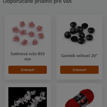
Odporúčané priamo pre vás
Saténová ruža Ø10
Gombík veľkosť 20"
mm
Zobraziť
Zobraziť