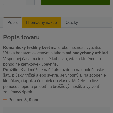
-
Popis
Hromadný nákup
Otázky
Popis tovaru
Romantický textilný kvet
má široké možnosti využitia.
Vďaka bohatým okvetným plátkom
má nadýchaný vzhľad.
V spodnej časti má textilné koliesko, vďaka ktorému ho
pohodlne kamkoľvek upevníte.
Použitie:
Kvet môžete našiť ako ozdobu na spoločenské
šaty, blúzky, tričká alebo svetre. Je vhodný aj na zdobenie
klobúkov, čiapok a čeleniek do vlasov. Môžete ho tiež
pomocou lepidla prilepiť na brošňový mostík
a vytvoriť
zaujímavý šperk.
Priemer:
8; 9 cm