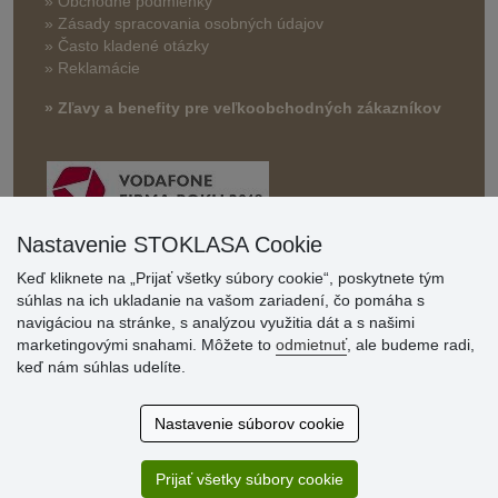
» Obchodné podmienky
» Zásady spracovania osobných údajov
» Často kladené otázky
» Reklamácie
» Zľavy a benefity pre veľkoobchodných zákazníkov
Nastavenie STOKLASA Cookie
Keď kliknete na „Prijať všetky súbory cookie“, poskytnete tým
súhlas na ich ukladanie na vašom zariadení, čo pomáha s
Hodnotenia
navigáciou na stránke, s analýzou využitia dát a s našimi
zákazníkov
marketingovými snahami. Môžete to
odmietnuť
, ale budeme radi,
keď nám súhlas udelíte.
2.8.2026
Ústretovosť, pohotovosť. Som spokojná.
Nastavenie súborov cookie
13.7.2026
Veľká spokojnosť. Volal mi odtiaľ veľmi milý pán, že
zásielka sa nezmestí do boxu, tak sme to dali na poštu....
Prijať všetky súbory cookie