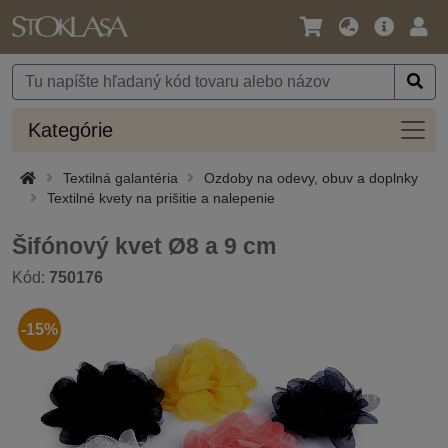
Jazyk
Hlavná
Prih
/
ponuka
Mena
Kateg
Kategórie
Textilná galantéria
Ozdoby na odevy, obuv a doplnky
Textilné kvety na prišitie a nalepenie
Šifónový kvet Ø8 a 9 cm
Kód:
750176
-15%