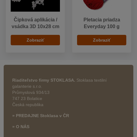
Čipková aplikácia /
Pletacia priadza
vsádka 3D 10x28 cm
Everyday 100 g
Zobraziť
Zobraziť
Riaditeľstvo firmy STOKLASA.
Stoklasa textilní
galanterie s.r.o.
Průmyslová 934/13
747 23 Bolatice
Česká republika
» PREDAJNE Stoklasa v ČR
» O NÁS