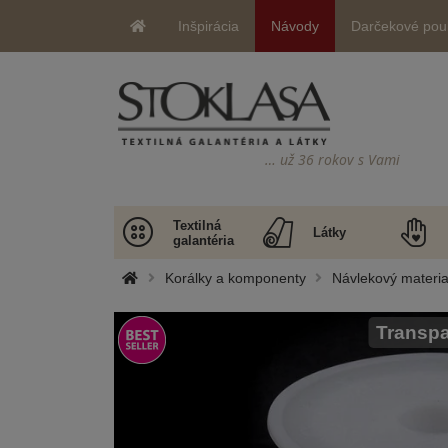
Inšpirácia
Návody
Darčekové pou
… už 36 rokov s Vami
Textilná
Látky
galantéria
Korálky a komponenty
Návlekový materia
Transpa