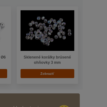
y Ø6
Sklenené korálky brúsené
ohňovky 3 mm
Zobraziť