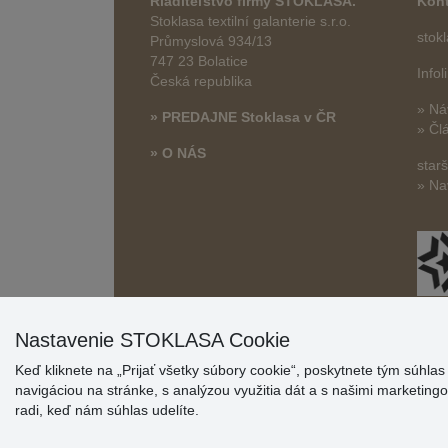
Riaditeľstvo firmy STOKLASA.
Kont
Stoklasa textilní galanterie s.r.o.
stok
Průmyslová 934/13
747 23 Bolatice
Info
Česká republika
» Ná
» PREDAJNE Stoklasa v ČR
» Čl
» O NÁS
star
» Na
Nastavenie STOKLASA Cookie
Keď kliknete na „Prijať všetky súbory cookie“, poskytnete tým súhla
navigáciou na stránke, s analýzou využitia dát a s našimi marketin
radi, keď nám súhlas udelíte.