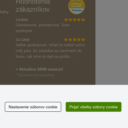
Hodnotenia
zákazníkov
latby
2.8.2026
Ústretovosť, pohotovosť. Som
spokojná.
13.7.2026
Veľká spokojnosť. Volal mi odtiaľ veľmi
milý pán, že zásielka sa nezmestí do
boxu, tak sme to dali na poštu....
» Aktuálne 6948 recenzií
* Recenzie neoverujeme
Nastavenie súborov cookie
Prijať všetky súbory cookie