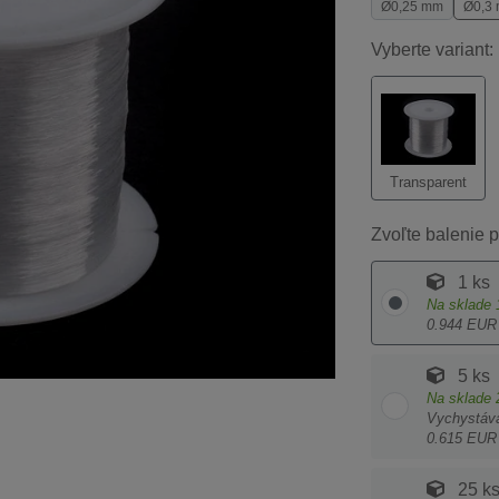
Ø0,25 mm
Ø0,3
Vyberte variant:
Transparent
Zvoľte balenie p
1 ks
Na sklade
0.944 EUR
5 ks
Na sklade
Vychystáv
0.615 EUR
25 k