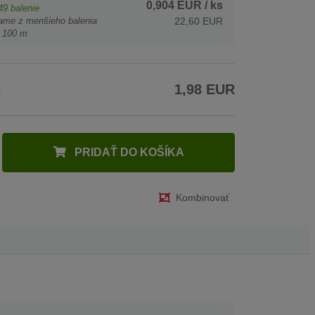
0,904 EUR
/ ks
49
balenie
ame z menšieho balenia
22,60 EUR
 100 m
H
1,98 EUR
PRIDAŤ DO KOŠÍKA
Kombinovať