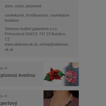
silon, nylon, polyamid
navliekanie, Korálkovanie, navliekanie
korálkov
Stoklasa textilní galanterie s.r.o.
Průmyslová 934/13, 747 23 Bolatice,
CZ
www.stoklasa-sk.sk, eshop@stoklasa-
sk.sk
ode
plstenú kvetinu
ode
 perlový