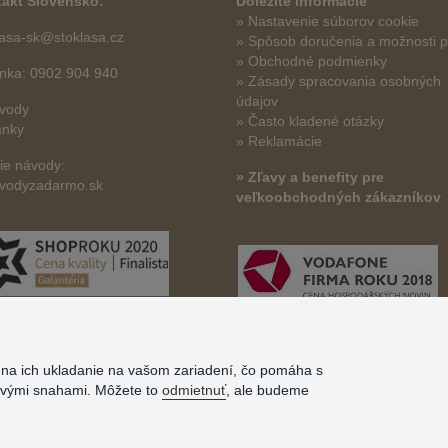
akt Slovensko:
Dôležité informácie
» Nastavenie súborov cookie
lasa-sk@stoklasa.cz
»
Spôsob doručenia a možnosti p
» Obchodné podmienky
linka: 0902 904 940
» Zásady spracovania osobných
údajov
vody
» Často kladené otázky
ánky
» Reklamácie
šie návody:
» Zľavy a benefity pre
vodyzadarmo.sk
veľkoobchodných zákazníkov
s na ich ukladanie na vašom zariadení, čo pomáha s
govými snahami. Môžete to
odmietnuť
, ale budeme