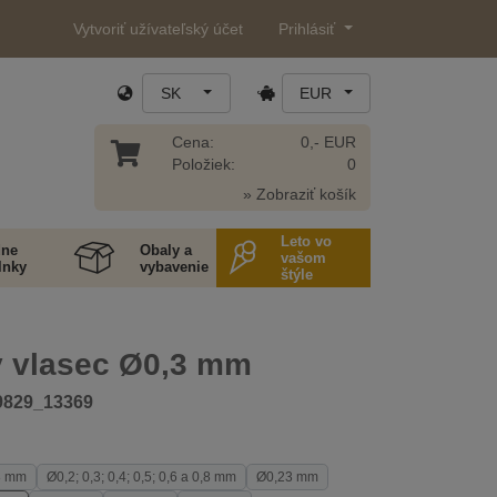
Vytvoriť užívateľský účet
Prihlásiť
SK
EUR
Cena:
0,- EUR
Položiek:
0
» Zobraziť košík
Leto vo
ne
Obaly a
vašom
lnky
vybavenie
štýle
ý vlasec Ø0,3 mm
9829_13369
8 mm
Ø0,2; 0,3; 0,4; 0,5; 0,6 a 0,8 mm
Ø0,23 mm