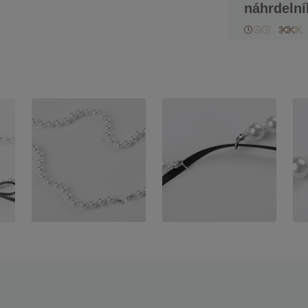
náhrdelní