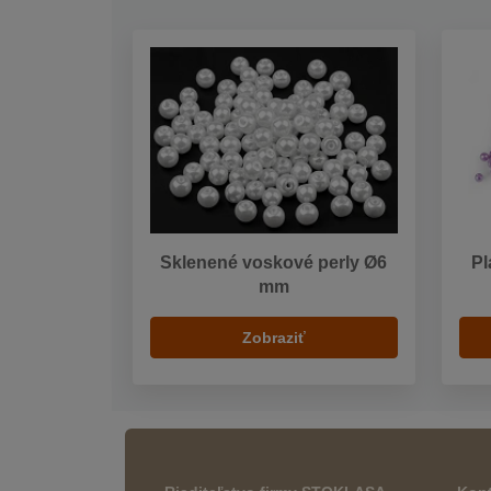
Sklenené voskové perly Ø6
Pl
mm
Zobraziť