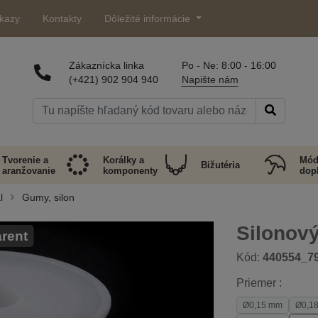
kazy
Kontakty
Dôležité informácie
Zákaznícka linka
Po - Ne: 8:00 - 16:00
(+421) 902 904 940
Napište nám
Tvorenie a
Korálky a
Mód
Bižutéria
aranžovanie
komponenty
dop
l
Gumy, silon
Silonov
rent
Kód:
440554_7
Priemer :
Ø0,15 mm
Ø0,1