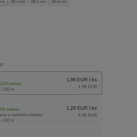
 mm
Ø0,4 mm
Ø0,6 mm
Ø0,8 mm
o:
1,98 EUR
/ ks
1229
balenie
1,98 EUR
 / 100 m
1,29 EUR
/ ks
245
balenie
ame z menšieho balenia
6,46 EUR
 / 100 m
s