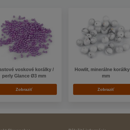
astové voskové korálky /
Howlit, minerálne korálk
perly Glance Ø3 mm
mm
Zobraziť
Zobraziť