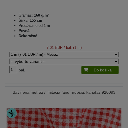
Gramáž:
160 g/m²
Šírka:
155 cm
Predávame od 1 m
Pevná
Dekoračné
7,01 EUR
/ bal. (1 m)
bal.
Do košíka
Bavlnená metráž / imitácia ľanu hrubšia, kanafas 920093