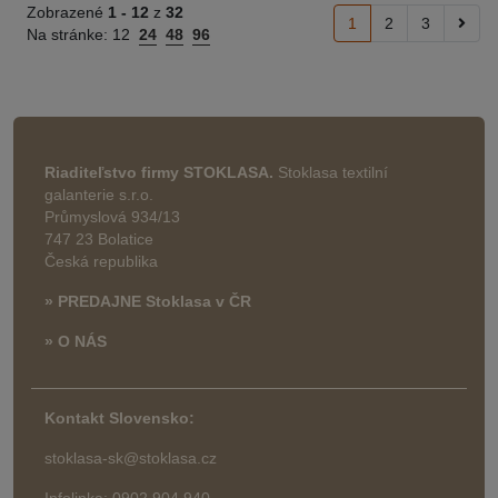
Zobrazené
1 -
12
z
32
1
2
3
Na stránke:
12
24
48
96
Riaditeľstvo firmy STOKLASA.
Stoklasa textilní
galanterie s.r.o.
Průmyslová 934/13
747 23 Bolatice
Česká republika
» PREDAJNE Stoklasa v ČR
» O NÁS
Kontakt Slovensko:
stoklasa-sk@stoklasa.cz