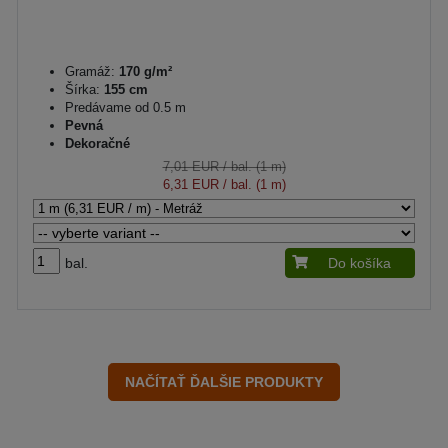
Gramáž:
170 g/m²
Šírka:
155 cm
Predávame od 0.5 m
Pevná
Dekoračné
7,01 EUR
/ bal. (1 m)
6,31 EUR
/ bal. (1 m)
bal.
Do košíka