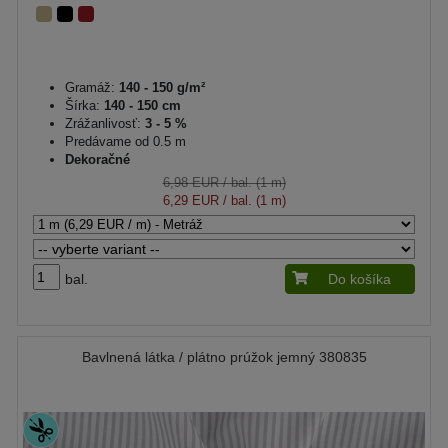
Gramáž:
140 - 150 g/m²
Šírka:
140 - 150 cm
Zrážanlivosť:
3 - 5 %
Predávame od 0.5 m
Dekoračné
6,98 EUR
/ bal. (1 m)
6,29 EUR
/ bal. (1 m)
bal.
Do košíka
Bavlnená látka / plátno prúžok jemný 380835