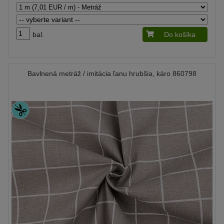
bal.
Do košíka
Bavlnená metráž / imitácia ľanu hrubšia, káro 860798