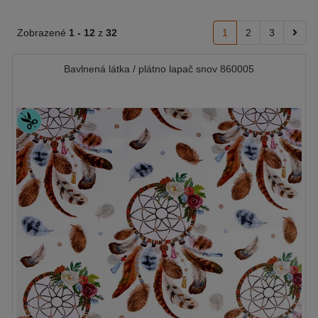
Zobrazené
1 -
12
z
32
1
2
3
Bavlnená látka / plátno lapač snov 860005