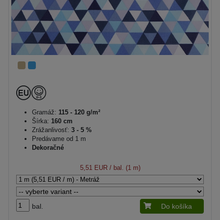
Gramáž:
115 - 120 g/m²
Šírka:
160 cm
Zrážanlivosť:
3 - 5 %
Predávame od 1 m
Dekoračné
5,51 EUR
/ bal. (1 m)
bal.
Do košíka