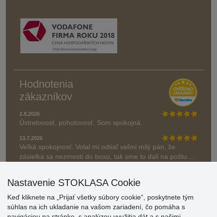
Hodnotenia
zákazníkov
2.8.2026
Ústretovosť, pohotovosť. Som spokojná.
13.7.2026
Veľká spokojnosť. Volal mi odtiaľ veľmi milý pán, že
zásielka sa nezmestí do boxu, tak sme to dali na poštu....
» Aktuálne 6948 recenzií
Nastavenie STOKLASA Cookie
* Recenzie neoverujeme
Keď kliknete na „Prijať všetky súbory cookie“, poskytnete tým
súhlas na ich ukladanie na vašom zariadení, čo pomáha s
navigáciou na stránke, s analýzou využitia dát a s našimi