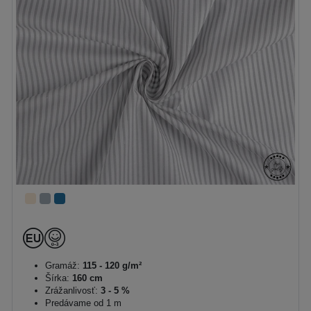
Gramáž:
115 - 120 g/m²
Šírka:
160 cm
Zrážanlivosť:
3 - 5 %
Predávame od 1 m