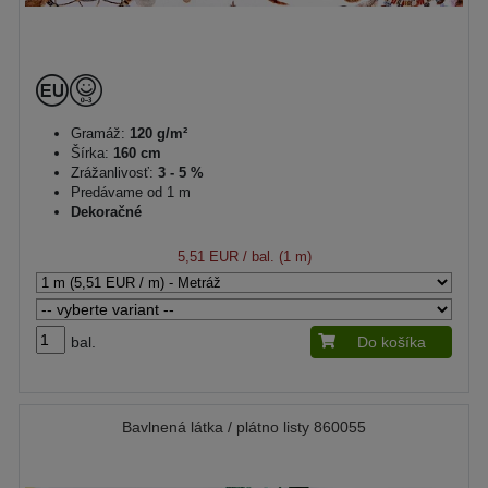
Gramáž:
120 g/m²
Šírka:
160 cm
Zrážanlivosť:
3 - 5 %
Predávame od 1 m
Dekoračné
5,51 EUR
/ bal. (1 m)
bal.
Do košíka
Bavlnená látka / plátno listy 860055