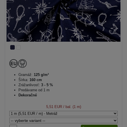
Gramáž:
125 g/m²
Šírka:
160 cm
Zrážanlivosť:
3 - 5 %
Predávame od 1 m
Dekoračné
5,51 EUR
/ bal. (1 m)