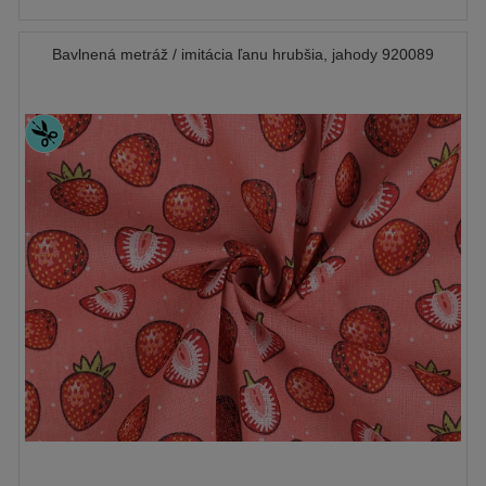
Bavlnená metráž / imitácia ľanu hrubšia, jahody 920089