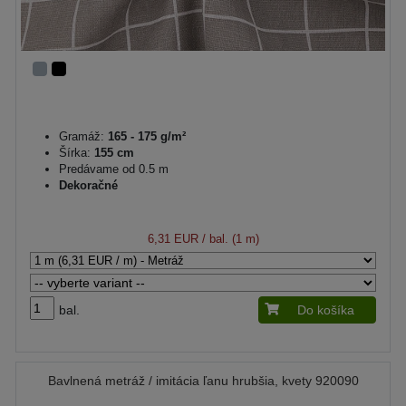
Gramáž:
165 - 175 g/m²
Šírka:
155 cm
Predávame od 0.5 m
Dekoračné
6,31 EUR
/ bal. (1 m)
bal.
Do košíka
Bavlnená metráž / imitácia ľanu hrubšia, kvety 920090