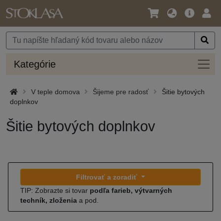
Jazyk
Hlavná
Prih
/
ponuka
Mena
Kateg
Kategórie
V teple domova
Šijeme pre radosť
Šitie bytových
doplnkov
Šitie bytových doplnkov
Filtrovať a zoradiť
TIP: Zobrazte si tovar
podľa farieb, výtvarných
techník, zloženia
a pod.