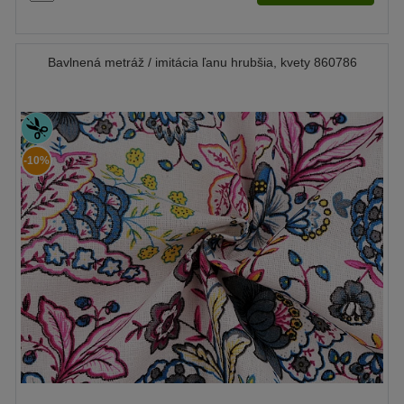
Bavlnená metráž / imitácia ľanu hrubšia, kvety 860786
-10%