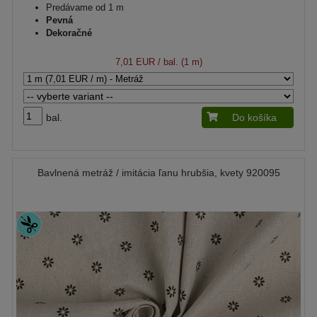
Predávame od 1 m
Pevná
Dekoračné
7,01 EUR
/ bal. (1 m)
bal.
Do košíka
Bavlnená metráž / imitácia ľanu hrubšia, kvety 920095