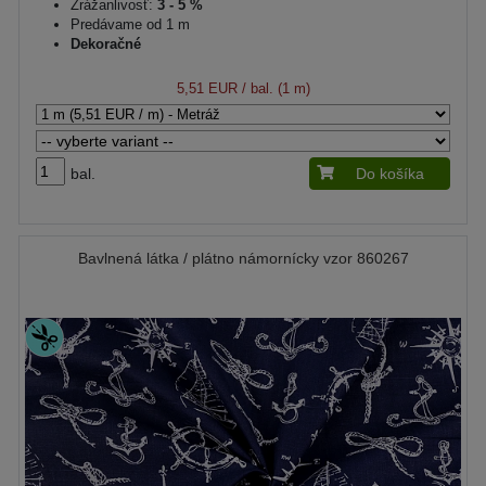
Zrážanlivosť:
3 - 5 %
Predávame od 1 m
Dekoračné
5,51 EUR
/ bal. (1 m)
bal.
Do košíka
Bavlnená látka / plátno námornícky vzor 860267