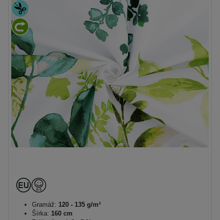
Gramáž:
120 - 135 g/m²
Šírka:
160 cm