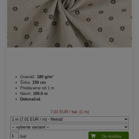
Gramáž:
180 g/m²
Šírka:
150 cm
Predávame od 1 m
Návin:
100.0 m
Dekoračné
7,01 EUR
/ bal. (1 m)
bal.
Do košíka