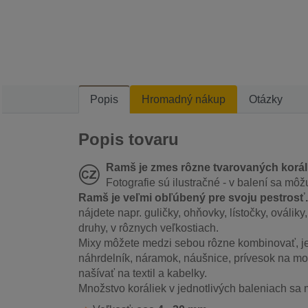
Popis
Hromadný nákup
Otázky
Popis tovaru
Ramš je zmes rôzne tvarovaných koráli
Fotografie sú ilustračné - v balení sa môžu
Ramš je veľmi obľúbený pre svoju pestrosť.
nájdete napr. guličky, ohňovky, lístočky, ováliky
druhy, v rôznych veľkostiach.
Mixy môžete medzi sebou rôzne kombinovať, je
náhrdelník, náramok, náušnice, prívesok na mob
našívať na textil a kabelky.
Množstvo koráliek v jednotlivých baleniach sa m