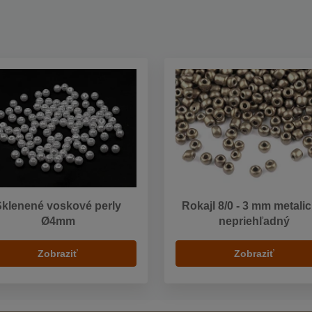
Sklenené voskové perly
Rokajl 8/0 - 3 mm metalic
Ø4mm
nepriehľadný
Zobraziť
Zobraziť