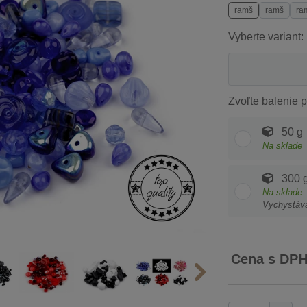
ramš
ramš
ra
Vyberte variant:
Zvoľte balenie p
50 g
Na sklade
300 
Na sklade
Vychystáv
Cena s DP