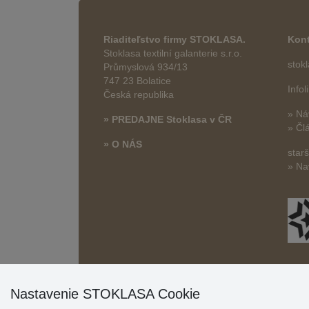
Riaditeľstvo firmy STOKLASA.
Kont
Stoklasa textilní galanterie s.r.o.
stok
Průmyslová 934/13
747 23 Bolatice
Info
Česká republika
» Ná
» PREDAJNE Stoklasa v ČR
» Čl
» O NÁS
star
» Na
Nastavenie STOKLASA Cookie