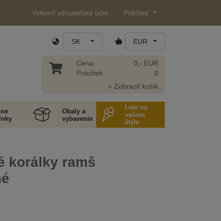
Vytvoriť užívateľský účet
Prihlásiť
SK
EUR
Cena:
0,- EUR
Položiek:
0
» Zobraziť košík
Leto vo
ne
Obaly a
vašom
lnky
vybavenie
štýle
é korálky ramš
né