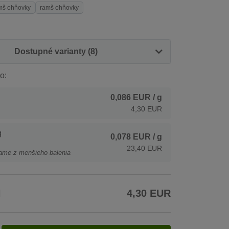
mš ohňovky
ramš ohňovky
Dostupné varianty (8)
o:
0,086 EUR
/ g
4,30 EUR
g
0,078 EUR
/ g
23,40 EUR
ame z menšieho balenia
H
4,30 EUR