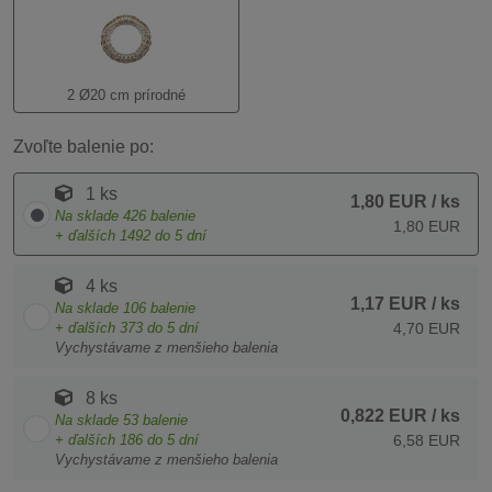
2 Ø20 cm prírodné
Zvoľte balenie po:
1 ks
1,80 EUR
/ ks
Na sklade
426
balenie
1,80 EUR
+ ďalších
1492
do 5 dní
4 ks
1,17 EUR
/ ks
Na sklade
106
balenie
+ ďalších
373
do 5 dní
4,70 EUR
Vychystávame z menšieho balenia
8 ks
0,822 EUR
/ ks
Na sklade
53
balenie
+ ďalších
186
do 5 dní
6,58 EUR
Vychystávame z menšieho balenia