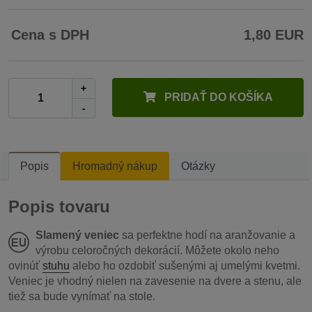
Cena s DPH
1,80 EUR
+
PRIDAŤ DO KOŠÍKA
-
Popis
Hromadný nákup
Otázky
Popis tovaru
Slamený veniec
sa perfektne hodí na aranžovanie a
výrobu celoročných dekorácií. Môžete okolo neho
ovinúť
stuhu
alebo ho ozdobiť sušenými aj umelými kvetmi.
Veniec je vhodný nielen na zavesenie na dvere a stenu, ale
tiež sa bude vynímať na stole.