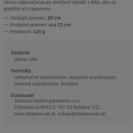
Vence odporúčame po doručení vybaliť z fólie, aby sa
predišlo ich zapareniu.
Vonkajší priemer:
20 cm
Vnútorný priemer:
cca 13 cm
Hmotnosť:
124 g
Zloženie
slama, lyko
Techniky
veľkonočné aranžovanie, vianočné aranžovanie,
jesenné aranžovanie, floristika
Dodávateľ
Stoklasa textilní galanterie s.r.o.
Průmyslová 934/13, 747 23 Bolatice, CZ
www.stoklasa-sk.sk, eshop@stoklasa-sk.sk