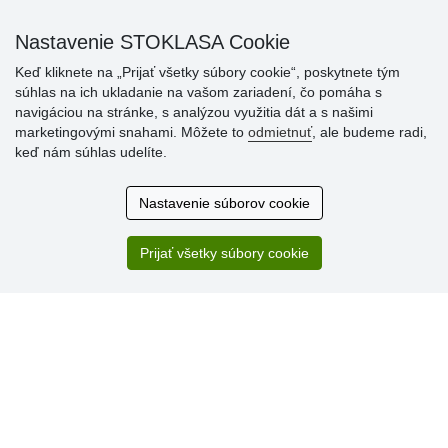
Nastavenie STOKLASA Cookie
Keď kliknete na „Prijať všetky súbory cookie“, poskytnete tým
súhlas na ich ukladanie na vašom zariadení, čo pomáha s
navigáciou na stránke, s analýzou využitia dát a s našimi
marketingovými snahami. Môžete to
odmietnuť
, ale budeme radi,
Hodnotenia
keď nám súhlas udelíte.
zákazníkov
Nastavenie súborov cookie
2.8.2026
Ústretovosť, pohotovosť. Som spokojná.
Prijať všetky súbory cookie
13.7.2026
Veľká spokojnosť. Volal mi odtiaľ veľmi milý pán, že
zásielka sa nezmestí do boxu, tak sme to dali na poštu....
» Aktuálne 6948 recenzií
* Recenzie neoverujeme