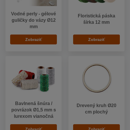
Vodné perly - gélové
Floristická páska
guličky do vázy Ø12
šírka 12 mm
mm
Zobraziť
Zobraziť
Bavlnená šnúra /
Drevený kruh Ø20
povrázok Ø1,5 mm s
cm plochý
lurexom vianočná
Zobraziť
Zobraziť