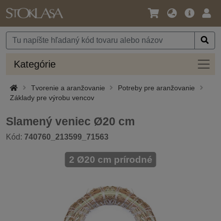
Jazyk
Hlavná
Prih
/
ponuka
Mena
Kateg
Kategórie
Tvorenie a aranžovanie
Potreby pre aranžovanie
Základy pre výrobu vencov
Slamený veniec Ø20 cm
Kód:
740760_213599_71563
2 Ø20 cm prírodné