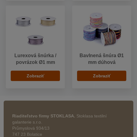
Lurexová šnúrka /
Bavlnená šnúra Ø1
povrázok Ø1 mm
mm dúhová
Zobraziť
Zobraziť
Riaditeľstvo firmy STOKLASA.
Stoklasa textilní
galanterie s.r.o.
Průmyslová 934/13
747 23 Bolatice