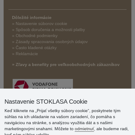
Dôležité informácie
» Nastavenie súborov cookie
»
Spôsob doručenia a možnosti platby
» Obchodné podmienky
» Zásady spracovania osobných údajov
» Často kladené otázky
» Reklamácie
» Zľavy a benefity pre veľkoobchodných zákazníkov
Nastavenie STOKLASA Cookie
Keď kliknete na „Prijať všetky súbory cookie“, poskytnete tým
súhlas na ich ukladanie na vašom zariadení, čo pomáha s
Hodnotenia
navigáciou na stránke, s analýzou využitia dát a s našimi
zákazníkov
marketingovými snahami. Môžete to
odmietnuť
, ale budeme radi,
keď nám súhlas udelíte.