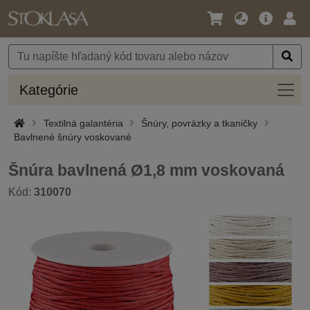
Jazyk
Hlavná
Prih
/
ponuka
Mena
Kateg
Kategórie
Textilná galantéria
Šnúry, povrázky a tkaničky
Bavlnené šnúry voskované
Šnúra bavlnená Ø1,8 mm voskovaná
Kód:
310070