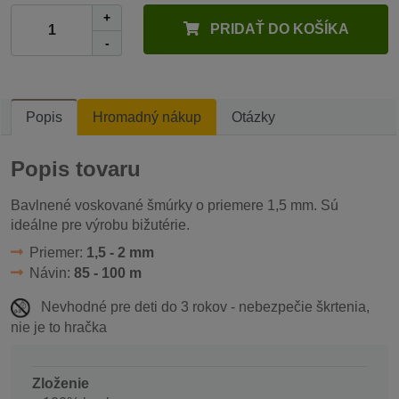
+
PRIDAŤ DO KOŠÍKA
-
Popis
Hromadný nákup
Otázky
Popis tovaru
Bavlnené voskované šmúrky o priemere 1,5 mm. Sú
ideálne pre výrobu bižutérie.
Priemer:
1,5 - 2 mm
Návin:
85 - 100 m
Nevhodné pre deti do 3 rokov - nebezpečie škrtenia,
nie je to hračka
Zloženie