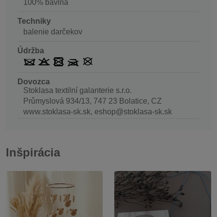
100% bavlna
Techniky
balenie darčekov
Údržba
Dovozca
Stoklasa textilní galanterie s.r.o.
Průmyslová 934/13, 747 23 Bolatice, CZ
www.stoklasa-sk.sk, eshop@stoklasa-sk.sk
Inšpirácia