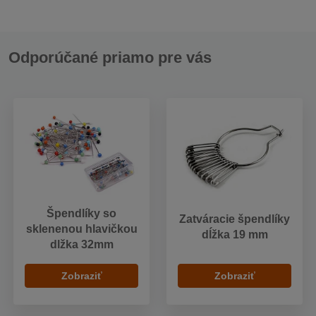
Odporúčané priamo pre vás
Špendlíky so
Zatváracie špendlíky
sklenenou hlavičkou
dĺžka 19 mm
dlžka 32mm
Zobraziť
Zobraziť