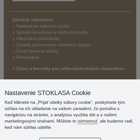
Dôležité informácie
» Nastavenie súborov cookie
»
Spôsob doručenia a možnosti platby
» Obchodné podmienky
» Zásady spracovania osobných údajov
» Často kladené otázky
» Reklamácie
» Zľavy a benefity pre veľkoobchodných zákazníkov
Nastavenie STOKLASA Cookie
Keď kliknete na „Prijať všetky súbory cookie“, poskytnete tým
súhlas na ich ukladanie na vašom zariadení, čo pomáha s
navigáciou na stránke, s analýzou využitia dát a s našimi
marketingovými snahami. Môžete to
odmietnuť
, ale budeme radi,
Hodnotenia
keď nám súhlas udelíte.
zákazníkov