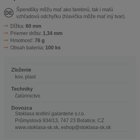
Špendlíky môžu mať ako farebnú, tak i malú
vzhľadovú odchyľku (hlavička môže mať iný tvar).
Dĺžka:
60 mm
Priemer drôtu:
1,34 mm
Hmotnosť:
76 g
Obsah balenia:
100 ks
Zloženie
kov, plast
Techniky
čalúnnictvo
Dovozca
Stoklasa textilní galanterie s.r.o.
Průmyslová 934/13, 747 23 Bolatice, CZ
www.stoklasa-sk.sk, eshop@stoklasa-sk.sk