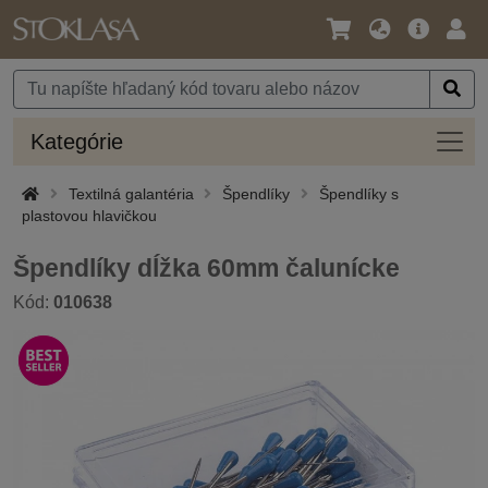
Jazyk
Hlavná
Prih
/
ponuka
Mena
Kateg
Kategórie
Textilná galantéria
Špendlíky
Špendlíky s
plastovou hlavičkou
Špendlíky dĺžka 60mm čalunícke
Kód:
010638