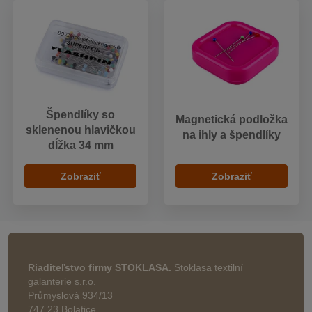
Špendlíky so
Magnetická podložka
sklenenou hlavičkou
na ihly a špendlíky
dĺžka 34 mm
Zobraziť
Zobraziť
Riaditeľstvo firmy STOKLASA.
Stoklasa textilní
galanterie s.r.o.
Průmyslová 934/13
747 23 Bolatice