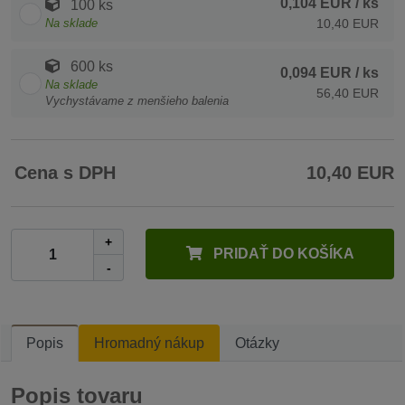
0,104 EUR
/ ks
100 ks
Na sklade
10,40 EUR
600 ks
0,094 EUR
/ ks
Na sklade
56,40 EUR
Vychystávame z menšieho balenia
Cena s DPH
10,40 EUR
+
PRIDAŤ DO KOŠÍKA
-
Popis
Hromadný nákup
Otázky
Popis tovaru