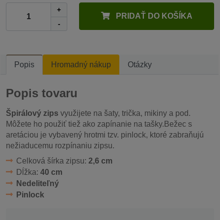
+
PRIDAŤ DO KOŠÍKA
-
Popis
Hromadný nákup
Otázky
Popis tovaru
Špirálový zips
využijete na šaty, trička, mikiny a pod.
Môžete ho použiť tiež ako zapínanie na tašky.Bežec s
aretáciou je vybavený hrotmi tzv. pinlock, ktoré zabraňujú
nežiaducemu rozpínaniu zipsu.
Celková šírka zipsu:
2,6 cm
Dĺžka:
40 cm
Nedeliteľný
Pinlock