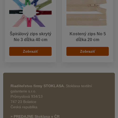
Špirálový zips skrytý
Kostený zips No 5
No 3 dĺžka 40 cm
dĺžka 20 cm
Zobraziť
Zobraziť
Riaditeľstvo firmy STOKLASA.
Stoklasa textilní
galanterie s.r.o.
Průmyslová 934/13
747 23 Bolatice
Česká republika
» PREDAJNE Stoklasa v ČR