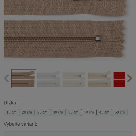
Dĺžka :
18 cm
20 cm
25 cm
30 cm
35 cm
40 cm
45 cm
50 cm
Vyberte variant: