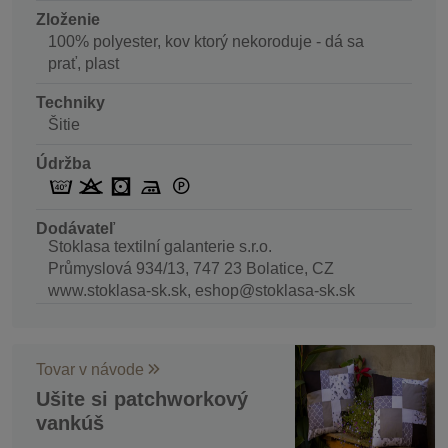
Zloženie
100% polyester, kov ktorý nekoroduje - dá sa
prať, plast
Techniky
Šitie
Údržba
Dodávateľ
Stoklasa textilní galanterie s.r.o.
Průmyslová 934/13, 747 23 Bolatice, CZ
www.stoklasa-sk.sk, eshop@stoklasa-sk.sk
Tovar v návode
Ušite si patchworkový
vankúš