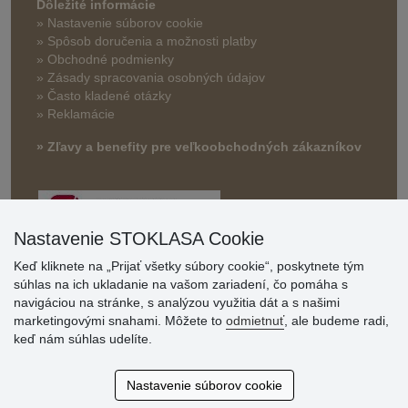
Dôležité informácie
» Nastavenie súborov cookie
»
Spôsob doručenia a možnosti platby
» Obchodné podmienky
» Zásady spracovania osobných údajov
» Často kladené otázky
» Reklamácie
» Zľavy a benefity pre veľkoobchodných zákazníkov
Nastavenie STOKLASA Cookie
Keď kliknete na „Prijať všetky súbory cookie“, poskytnete tým
súhlas na ich ukladanie na vašom zariadení, čo pomáha s
navigáciou na stránke, s analýzou využitia dát a s našimi
Hodnotenia
marketingovými snahami. Môžete to
odmietnuť
, ale budeme radi,
zákazníkov
keď nám súhlas udelíte.
2.8.2026
Nastavenie súborov cookie
Ústretovosť, pohotovosť. Som spokojná.