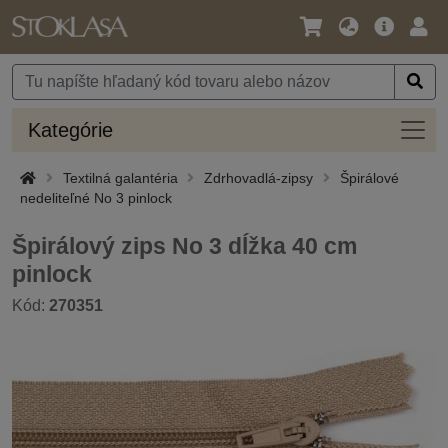
Jazyk
Hlavná
Prih
/
ponuka
Mena
Kateg
Kategórie
Textilná galantéria
Zdrhovadlá-zipsy
Špirálové
nedeliteľné No 3 pinlock
Špirálový zips No 3 dĺžka 40 cm
pinlock
Kód:
270351