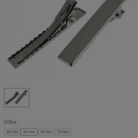
Dĺžka :
35 mm
40 mm
45 mm
75 mm