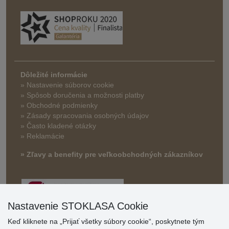
Dôležité informácie
» Nastavenie súborov cookie
»
Spôsob doručenia a možnosti platby
» Obchodné podmienky
» Zásady spracovania osobných údajov
» Často kladené otázky
» Reklamácie
» Zľavy a benefity pre veľkoobchodných zákazníkov
Nastavenie STOKLASA Cookie
Keď kliknete na „Prijať všetky súbory cookie“, poskytnete tým