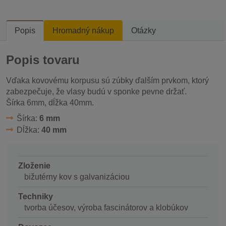
Popis
Hromadný nákup
Otázky
Popis tovaru
Vďaka kovovému korpusu sú zúbky ďalším prvkom, ktorý
zabezpečuje, že vlasy budú v sponke pevne držať.
Šírka 6mm, dĺžka 40mm.
Šírka:
6 mm
Dĺžka:
40 mm
Zloženie
bižutérny kov s galvanizáciou
Techniky
tvorba účesov, výroba fascinátorov a klobúkov