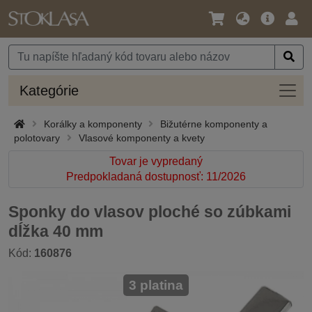
Jazyk
Hlavná
Prih
/
ponuka
Mena
Kateg
Kategórie
Korálky a komponenty
Bižutérne komponenty a
polotovary
Vlasové komponenty a kvety
Tovar je vypredaný
Predpokladaná dostupnosť: 11/2026
Sponky do vlasov ploché so zúbkami
dĺžka 40 mm
Kód:
160876
3 platina