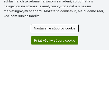
súhlas na ich ukladanie na vašom zariadení, čo pomáha s
navigáciou na stránke, s analýzou využitia dát a s našimi
Hodnotenia
marketingovými snahami. Môžete to
odmietnuť
, ale budeme radi,
zákazníkov
keď nám súhlas udelíte.
2.8.2026
Nastavenie súborov cookie
Ústretovosť, pohotovosť. Som spokojná.
13.7.2026
Prijať všetky súbory cookie
Veľká spokojnosť. Volal mi odtiaľ veľmi milý pán, že
zásielka sa nezmestí do boxu, tak sme to dali na poštu....
» Aktuálne 6948 recenzií
* Recenzie neoverujeme