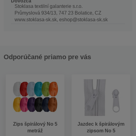
Dovozca
Stoklasa textilní galanterie s.r.o.
Průmyslová 934/13, 747 23 Bolatice, CZ
www.stoklasa-sk.sk, eshop@stoklasa-sk.sk
Odporúčané priamo pre vás
Zips špirálový No 5
Jazdec k špirálovým
metráž
zipsom No 5