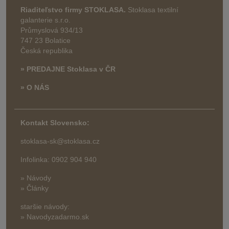
Riaditeľstvo firmy STOKLASA.
Stoklasa textilní
galanterie s.r.o.
Průmyslová 934/13
747 23 Bolatice
Česká republika
» PREDAJNE Stoklasa v ČR
» O NÁS
Kontakt Slovensko:
stoklasa-sk@stoklasa.cz
Infolinka: 0902 904 940
» Návody
» Články
staršie návody:
» Navodyzadarmo.sk