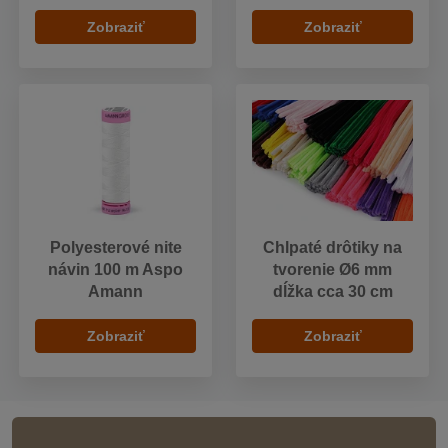
Zobraziť
Zobraziť
Polyesterové nite
Chlpaté drôtiky na
návin 100 m Aspo
tvorenie Ø6 mm
Amann
dĺžka cca 30 cm
Zobraziť
Zobraziť