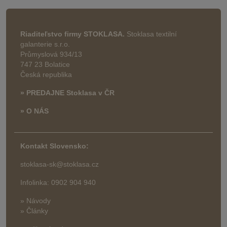
Riaditeľstvo firmy STOKLASA.
Stoklasa textilní
galanterie s.r.o.
Průmyslová 934/13
747 23 Bolatice
Česká republika
» PREDAJNE Stoklasa v ČR
» O NÁS
Kontakt Slovensko:
stoklasa-sk@stoklasa.cz
Infolinka: 0902 904 940
» Návody
» Články