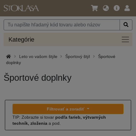
Jazyk
Hlavná
Prih
/
ponuka
Mena
Kateg
Kategórie
Leto vo vašom štýle
Športový štýl
Športové
doplnky
Športové doplnky
Filtrovať a zoradiť
TIP: Zobrazte si tovar
podľa farieb, výtvarných
techník, zloženia
a pod.