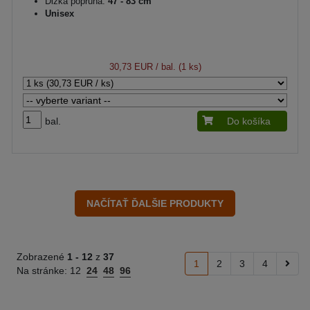
Dĺžka popruha:
47 - 83 cm
Unisex
30,73 EUR
/ bal. (1 ks)
bal.
Do košíka
Zobrazené
1 -
12
z
37
1
2
3
4
Na stránke:
12
24
48
96