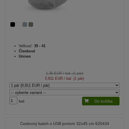
Veľkosť:
39 - 41
Členkové
Unisex
1,35 EUR
/ bal. (1 pár)
0,811 EUR
/ bal. (1 pár)
bal.
Do košíka
Cestovný batoh s USB portom 32x45 cm 620434