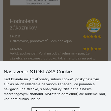
Hodnotenia
zákazníkov
2.8.2026
Ústretovosť, pohotovosť. Som spokojná.
13.7.2026
Veľká spokojnosť. Volal mi odtiaľ veľmi milý pán, že
zásielka sa nezmestí do boxu, tak sme to dali na poštu....
» Aktuálne 6948 recenzií
Nastavenie STOKLASA Cookie
* Recenzie neoverujeme
Keď kliknete na „Prijať všetky súbory cookie“, poskytnete tým
súhlas na ich ukladanie na vašom zariadení, čo pomáha s
navigáciou na stránke, s analýzou využitia dát a s našimi
marketingovými snahami. Môžete to
odmietnuť
, ale budeme radi,
keď nám súhlas udelíte.