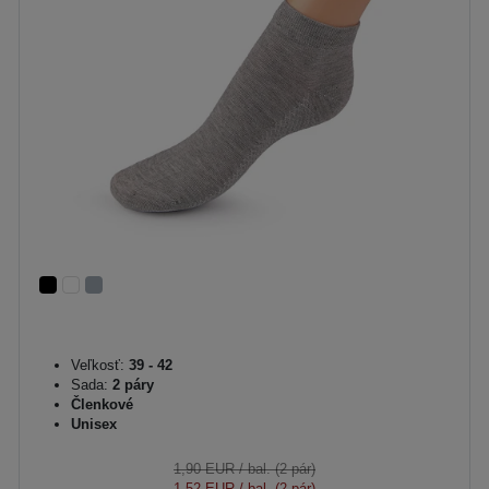
Veľkosť:
39 - 42
Sada:
2 páry
Členkové
Unisex
1,90 EUR
/ bal. (2 pár)
1,52 EUR
/ bal. (2 pár)