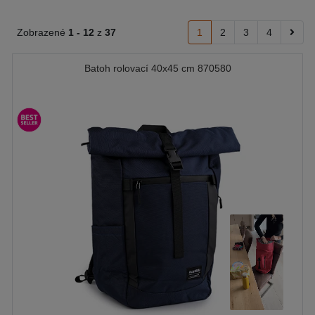
Zobrazené
1 -
12
z
37
1
2
3
4
Batoh rolovací 40x45 cm 870580