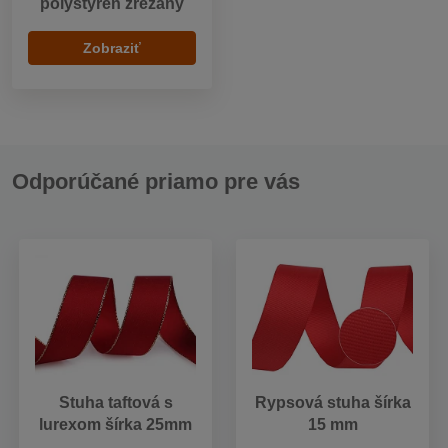
polystyrén zrezaný
Zobraziť
Odporúčané priamo pre vás
Stuha taftová s
Rypsová stuha šírka
lurexom šírka 25mm
15 mm