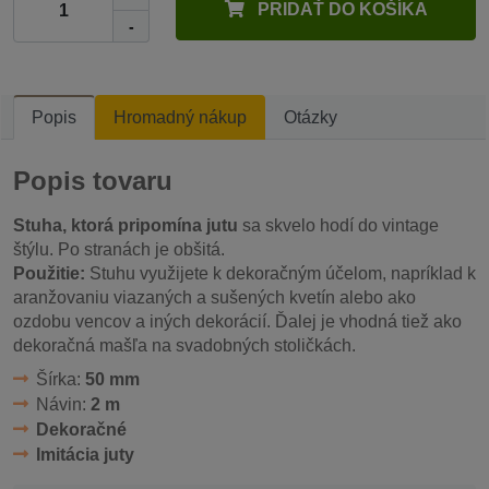
PRIDAŤ DO KOŠÍKA
-
Popis
Hromadný nákup
Otázky
Popis tovaru
Stuha, ktorá pripomína jutu
sa skvelo hodí do vintage
štýlu. Po stranách je obšitá.
Použitie:
Stuhu využijete k dekoračným účelom, napríklad k
aranžovaniu viazaných a sušených kvetín alebo ako
ozdobu vencov a iných dekorácií. Ďalej je vhodná tiež ako
dekoračná mašľa na svadobných stoličkách.
Šírka:
50 mm
Návin:
2 m
Dekoračné
Imitácia juty