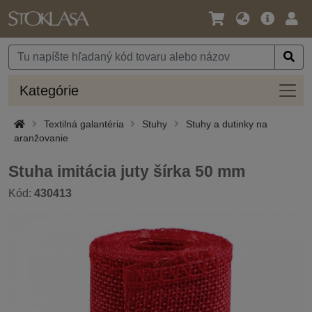
Jazyk
Hlavná
Prih
/
ponuka
Mena
Kateg
Kategórie
Textilná galantéria
Stuhy
Stuhy a dutinky na
aranžovanie
Stuha imitácia juty šírka 50 mm
Kód:
430413