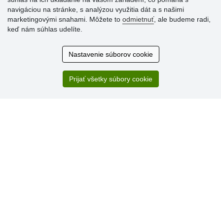
navigáciou na stránke, s analýzou využitia dát a s našimi
Hodnotenia
marketingovými snahami. Môžete to
odmietnuť
, ale budeme radi,
zákazníkov
keď nám súhlas udelíte.
2.8.2026
Nastavenie súborov cookie
Ústretovosť, pohotovosť. Som spokojná.
13.7.2026
Prijať všetky súbory cookie
Veľká spokojnosť. Volal mi odtiaľ veľmi milý pán, že
zásielka sa nezmestí do boxu, tak sme to dali na poštu....
» Aktuálne 6948 recenzií
* Recenzie neoverujeme