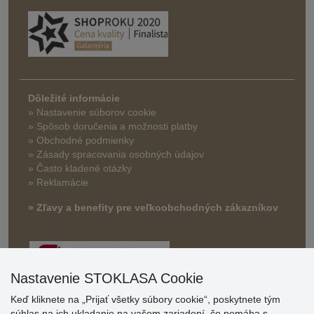
Dôležité informácie
» Nastavenie súborov cookie
»
Spôsob doručenia a možnosti platby
» Obchodné podmienky
» Zásady spracovania osobných údajov
» Často kladené otázky
» Reklamácie
» Zľavy a benefity pre veľkoobchodných zákazníkov
Nastavenie STOKLASA Cookie
Keď kliknete na „Prijať všetky súbory cookie“, poskytnete tým
súhlas na ich ukladanie na vašom zariadení, čo pomáha s