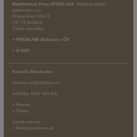
Riaditeľstvo firmy STOKLASA.
Stoklasa textilní
galanterie s.r.o.
Průmyslová 934/13
747 23 Bolatice
Česká republika
» PREDAJNE Stoklasa v ČR
» O NÁS
Kontakt Slovensko:
stoklasa-sk@stoklasa.cz
Infolinka: 0902 904 940
» Návody
» Články
staršie návody:
» Navodyzadarmo.sk