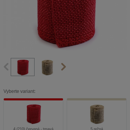
Vyberte variant:
4 (210) červená - tmavá
5 režná