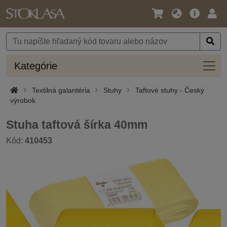
Jazyk
Hlavná
Prih
/
ponuka
Mena
Kateg
Kategórie
Textilná galantéria
Stuhy
Taftové stuhy - Český
výrobok
Stuha taftová šírka 40mm
Kód:
410453