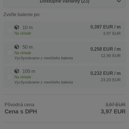
Dostupné varianty (23)
Zvoľte balenie po:
0,397 EUR
/ m
10 m
Na sklade
3,97 EUR
50 m
0,258 EUR
/ m
Na sklade
12,90 EUR
Vychystávame z menšieho balenia
100 m
0,232 EUR
/ m
Na sklade
23,20 EUR
Vychystávame z menšieho balenia
Pôvodná cena
3,97 EUR
Cena s DPH
3,97 EUR