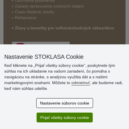
» Obchodné podmienky
» Zásady spracovania osobných údajov
» Často kladené otázky
» Reklamácie
» Zľavy a benefity pre veľkoobchodných zákazníkov
Nastavenie STOKLASA Cookie
Keď kliknete na „Prijať všetky súbory cookie“, poskytnete tým
súhlas na ich ukladanie na vašom zariadení, čo pomáha s
navigáciou na stránke, s analýzou využitia dát a s našimi
Hodnotenia
marketingovými snahami. Môžete to
odmietnuť
, ale budeme radi,
zákazníkov
keď nám súhlas udelíte.
2.8.2026
Nastavenie súborov cookie
Ústretovosť, pohotovosť. Som spokojná.
13.7.2026
Prijať všetky súbory cookie
Veľká spokojnosť. Volal mi odtiaľ veľmi milý pán, že
zásielka sa nezmestí do boxu, tak sme to dali na poštu....