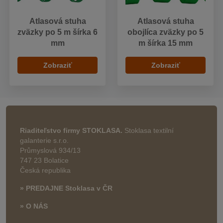
Atlasová stuha
Atlasová stuha
zväzky po 5 m šírka 6
obojlíca zväzky po 5
mm
m šírka 15 mm
Zobraziť
Zobraziť
Riaditeľstvo firmy STOKLASA.
Stoklasa textilní
galanterie s.r.o.
Průmyslová 934/13
747 23 Bolatice
Česká republika
» PREDAJNE Stoklasa v ČR
» O NÁS