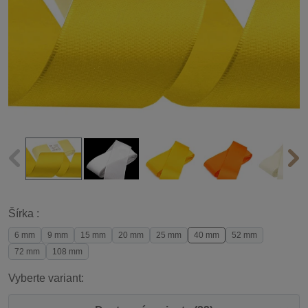
Šírka :
6 mm
9 mm
15 mm
20 mm
25 mm
40 mm
52 mm
72 mm
108 mm
Vyberte variant: