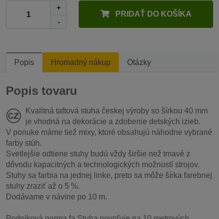
+
PRIDAŤ DO KOŠÍKA
-
Popis
Hromadný nákup
Otázky
Popis tovaru
Kvalitná taftová stuha českej výroby so šírkou 40 mm
je vhodná na dekorácie a zdobenie detských izieb.
V ponuke máme tiež mixy, ktoré obsahujú náhodne vybrané
farby stúh.
Svetlejšie odtiene stuhy budú vždy širšie než tmavé z
dôvodu kapacitných a technologických možností strojov.
Stuhy sa farbia na jednej linke, preto sa môže šírka farebnej
stuhy zraziť až o 5 %.
Dodávame v návine po 10 m.
Podniková norma fa Stuha povoľuje na 10 metrových