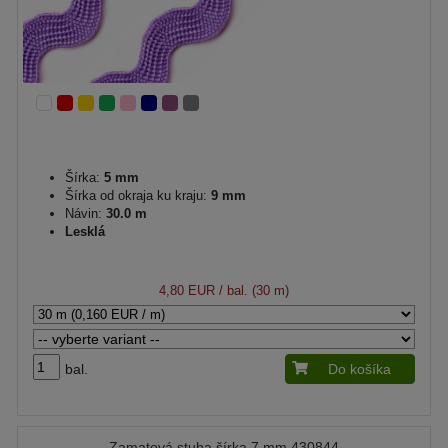
Šírka:
5 mm
Šírka od okraja ku kraju:
9 mm
Návin:
30.0 m
Lesklá
4,80 EUR
/ bal. (30 m)
bal.
Do košíka
Zamatová stuha šírka 7 mm 430844