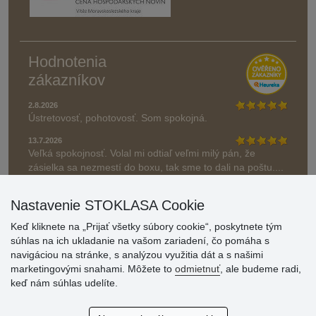
Hodnotenia
zákazníkov
2.8.2026
Ústretovosť, pohotovosť. Som spokojná.
13.7.2026
Veľká spokojnosť. Volal mi odtiaľ veľmi milý pán, že
zásielka sa nezmestí do boxu, tak sme to dali na poštu....
» Aktuálne 6948 recenzií
Nastavenie STOKLASA Cookie
* Recenzie neoverujeme
Keď kliknete na „Prijať všetky súbory cookie“, poskytnete tým
súhlas na ich ukladanie na vašom zariadení, čo pomáha s
navigáciou na stránke, s analýzou využitia dát a s našimi
marketingovými snahami. Môžete to
odmietnuť
, ale budeme radi,
keď nám súhlas udelíte.