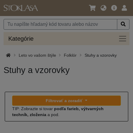
Jazyk
Hlavná
Prih
/
ponuka
Mena
Kateg
Kategórie
Leto vo vašom štýle
Folklór
Stuhy a vzorovky
Stuhy a vzorovky
Filtrovať a zoradiť
TIP: Zobrazte si tovar
podľa farieb, výtvarných
techník, zloženia
a pod.