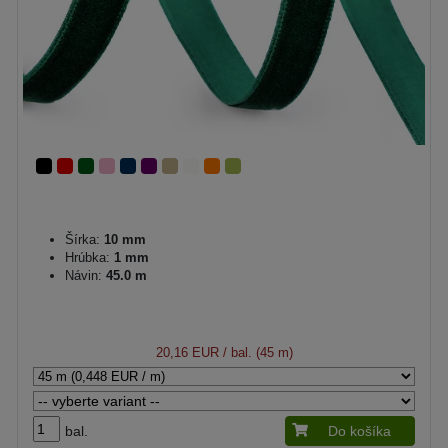
Šírka:
10 mm
Hrúbka:
1 mm
Návin:
45.0 m
20,16 EUR
/ bal. (45 m)
bal.
Do košíka