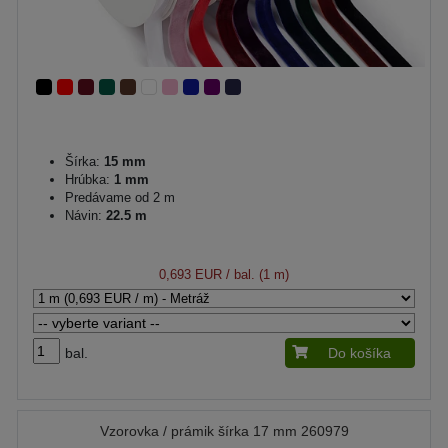
Šírka:
15 mm
Hrúbka:
1 mm
Predávame od 2 m
Návin:
22.5 m
0,693 EUR
/ bal. (1 m)
bal.
Do košíka
Vzorovka / prámik šírka 17 mm 260979