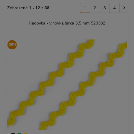
Zobrazené
1 -
12
z
38
1
2
3
4
Hadovka - vlnovka šírka 3,5 mm 520382
-30%