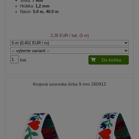
Šírka:
7 mm
Hrúbka:
1,2 mm
Návin:
5.0 m, 40.0 m
2,26 EUR
/ bal. (5 m)
bal.
Do košíka
Krojová vzorovka šírka 9 mm 260912