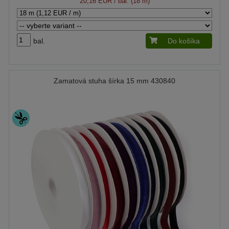
20,16 EUR
/ bal. (18 m)
bal.
Do košíka
Zamatová stuha šírka 15 mm 430840