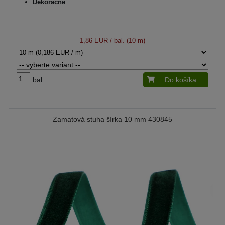
Dekoračné
1,86 EUR
/ bal. (10 m)
bal.
Do košíka
Zamatová stuha šírka 10 mm 430845