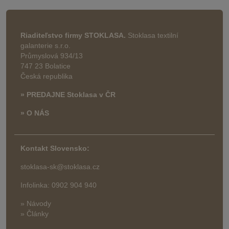
Riaditeľstvo firmy STOKLASA.
Stoklasa textilní
galanterie s.r.o.
Průmyslová 934/13
747 23 Bolatice
Česká republika
» PREDAJNE Stoklasa v ČR
» O NÁS
Kontakt Slovensko:
stoklasa-sk@stoklasa.cz
Infolinka: 0902 904 940
» Návody
» Články