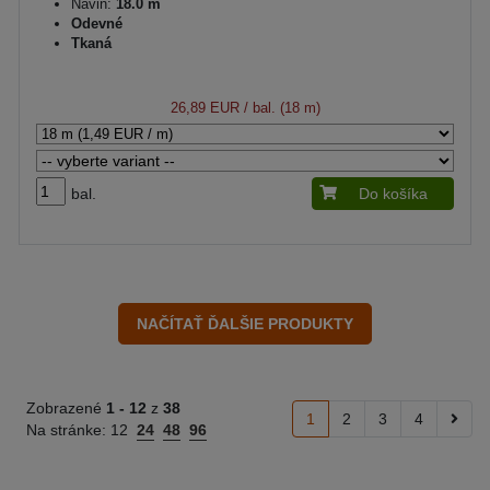
Návin:
18.0 m
Odevné
Tkaná
26,89 EUR
/ bal. (18 m)
bal.
Do košíka
Zobrazené
1 -
12
z
38
1
2
3
4
Na stránke:
12
24
48
96