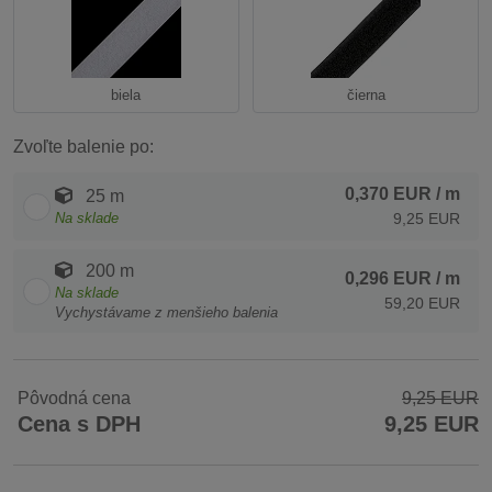
biela
čierna
Zvoľte balenie po:
0,370 EUR
/ m
25 m
Na sklade
9,25 EUR
200 m
0,296 EUR
/ m
Na sklade
59,20 EUR
Vychystávame z menšieho balenia
Pôvodná cena
9,25 EUR
Cena s DPH
9,25 EUR