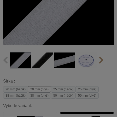
Šírka :
20 mm (háčik)
20 mm (plyš)
25 mm (háčik)
25 mm (plyš)
38 mm (háčik)
38 mm (plyš)
50 mm (háčik)
50 mm (plyš)
Vyberte variant: