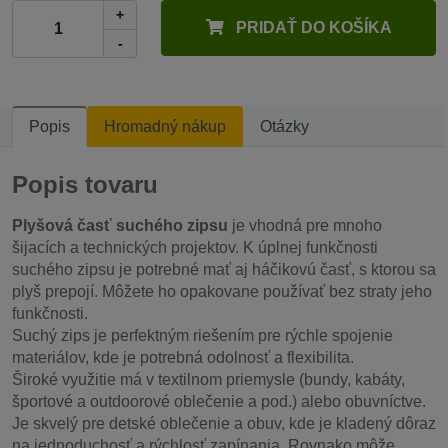
+
PRIDAŤ DO KOŠÍKA
-
Popis
Hromadný nákup
Otázky
Popis tovaru
Plyšová časť suchého zipsu
je vhodná pre mnoho
šijacích a technických projektov. K úplnej funkčnosti
suchého zipsu je potrebné mať aj háčikovú časť, s ktorou sa
plyš prepojí. Môžete ho opakovane používať bez straty jeho
funkčnosti.
Suchý zips je perfektným riešením pre rýchle spojenie
materiálov, kde je potrebná odolnosť a flexibilita.
Široké využitie má v textilnom priemysle (bundy, kabáty,
športové a outdoorové oblečenie a pod.) alebo obuvníctve.
Je skvelý pre detské oblečenie a obuv, kde je kladený dôraz
na jednoduchosť a rýchlosť zapínania. Rovnako môže