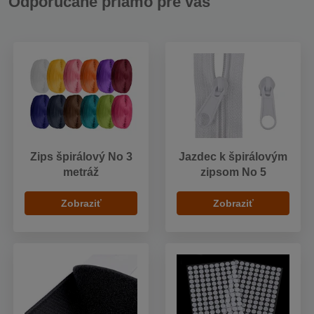
Odporúčané priamo pre vás
Zips špirálový No 3
Jazdec k špirálovým
metráž
zipsom No 5
Zobraziť
Zobraziť