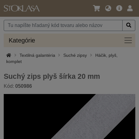
Jazyk
Hlavná
Prih
/
ponuka
Mena
Kateg
Kategórie
Textilná galantéria
Suché zipsy
Háčik, plyš,
komplet
Suchý zips plyš šírka 20 mm
Kód:
050986