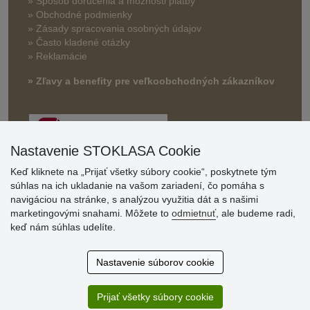
»
Spôsob doručenia a možnosti platby
» Obchodné podmienky
» Zásady spracovania osobných údajov
» Často kladené otázky
» Reklamácie
» Zľavy a benefity pre veľkoobchodných zákazníkov
Nastavenie STOKLASA Cookie
Keď kliknete na „Prijať všetky súbory cookie“, poskytnete tým
súhlas na ich ukladanie na vašom zariadení, čo pomáha s
navigáciou na stránke, s analýzou využitia dát a s našimi
Hodnotenia
marketingovými snahami. Môžete to
odmietnuť
, ale budeme radi,
zákazníkov
keď nám súhlas udelíte.
2.8.2026
Nastavenie súborov cookie
Ústretovosť, pohotovosť. Som spokojná.
13.7.2026
Prijať všetky súbory cookie
Veľká spokojnosť. Volal mi odtiaľ veľmi milý pán, že