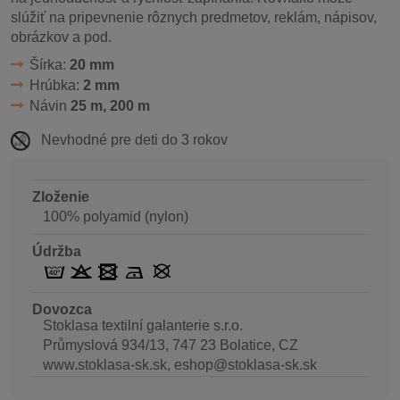
slúžiť na pripevnenie rôznych predmetov, reklám, nápisov,
obrázkov a pod.
Šírka:
20 mm
Hrúbka:
2 mm
Návin
25 m, 200 m
Nevhodné pre deti do 3 rokov
Zloženie
100% polyamid (nylon)
Údržba
Dovozca
Stoklasa textilní galanterie s.r.o.
Průmyslová 934/13, 747 23 Bolatice, CZ
www.stoklasa-sk.sk, eshop@stoklasa-sk.sk