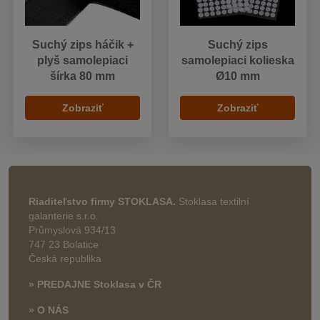
Suchý zips háčik +
Suchý zips
plyš samolepiaci
samolepiaci kolieska
šírka 80 mm
Ø10 mm
Zobraziť
Zobraziť
Riaditeľstvo firmy STOKLASA.
Stoklasa textilní
galanterie s.r.o.
Průmyslová 934/13
747 23 Bolatice
Česká republika
» PREDAJNE Stoklasa v ČR
» O NÁS