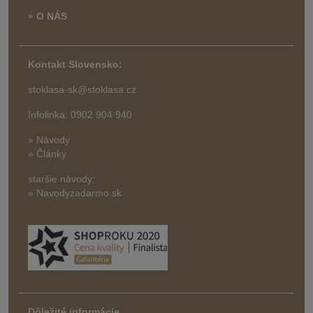
» O NÁS
Kontakt Slovensko:
stoklasa-sk@stoklasa.cz
Infolinka: 0902 904 940
» Návody
» Články
staršie návody:
» Navodyzadarmo.sk
Dôležité informácie