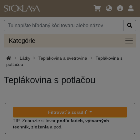
Jazyk
Hlavná
Prih
/
ponuka
Mena
Kateg
Kategórie
Látky
Teplákovina a svetrovina
Teplákovina s
potlačou
Teplákovina s potlačou
Filtrovať a zoradiť
TIP: Zobrazte si tovar
podľa farieb, výtvarných
techník, zloženia
a pod.