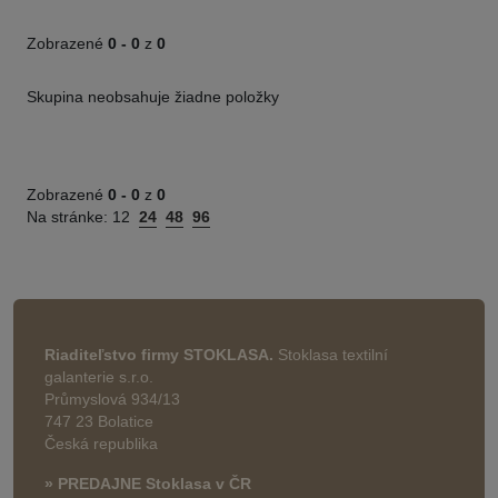
Zobrazené
0 -
0
z
0
Skupina neobsahuje žiadne položky
Zobrazené
0 -
0
z
0
Na stránke:
12
24
48
96
Riaditeľstvo firmy STOKLASA.
Stoklasa textilní
galanterie s.r.o.
Průmyslová 934/13
747 23 Bolatice
Česká republika
» PREDAJNE Stoklasa v ČR