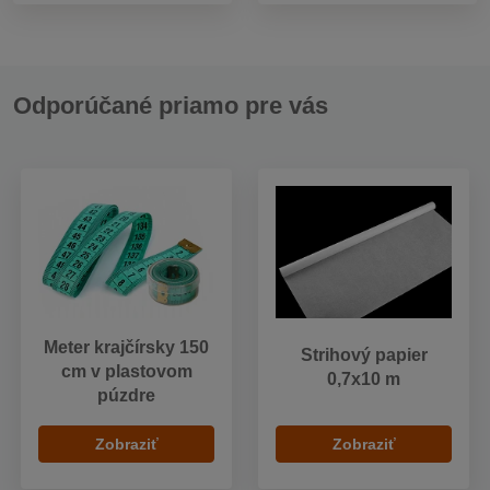
Odporúčané priamo pre vás
Meter krajčírsky 150
Strihový papier
cm v plastovom
0,7x10 m
púzdre
Zobraziť
Zobraziť