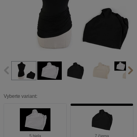
Vyberte variant:
5 biela
7 čierna