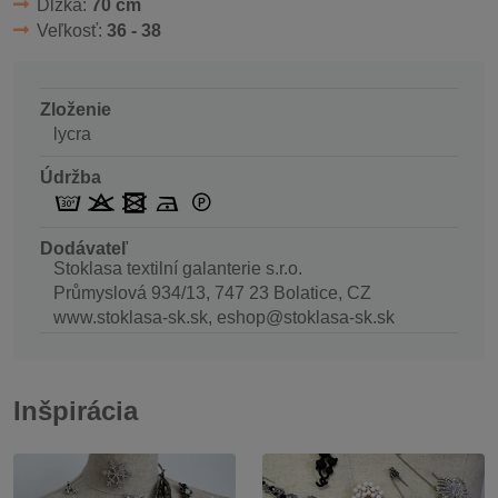
Dĺžka:
70 cm
Veľkosť:
36 - 38
Zloženie
lycra
Údržba
Dodávateľ
Stoklasa textilní galanterie s.r.o.
Průmyslová 934/13, 747 23 Bolatice, CZ
www.stoklasa-sk.sk, eshop@stoklasa-sk.sk
Inšpirácia