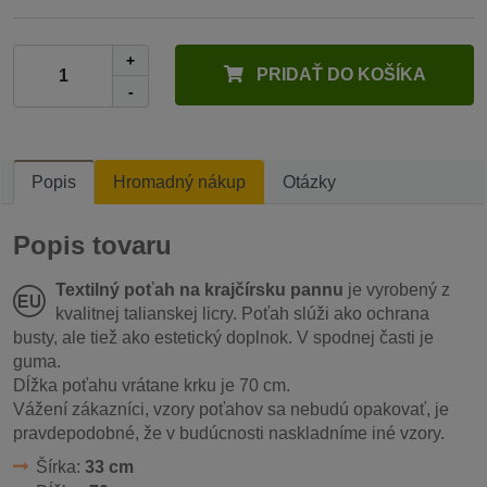
+
PRIDAŤ DO KOŠÍKA
-
Popis
Hromadný nákup
Otázky
Popis tovaru
Textilný poťah na krajčírsku pannu
je vyrobený z
kvalitnej talianskej licry. Poťah slúži ako ochrana
busty, ale tiež ako estetický doplnok. V spodnej časti je
guma.
Dĺžka poťahu vrátane krku je 70 cm.
Vážení zákazníci, vzory poťahov sa nebudú opakovať, je
pravdepodobné, že v budúcnosti naskladníme iné vzory.
Šírka:
33 cm