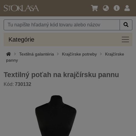
Jazyk
Hlavná
Prih
/
ponuka
Mena
Kateg
Kategórie
Textilná galantéria
Krajčírske potreby
Krajčírske
panny
Textilný poťah na krajčírsku pannu
Kód:
730132