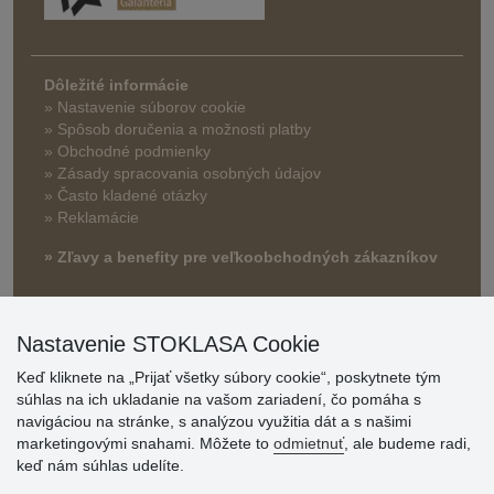
Dôležité informácie
» Nastavenie súborov cookie
»
Spôsob doručenia a možnosti platby
» Obchodné podmienky
» Zásady spracovania osobných údajov
» Často kladené otázky
» Reklamácie
» Zľavy a benefity pre veľkoobchodných zákazníkov
Nastavenie STOKLASA Cookie
Keď kliknete na „Prijať všetky súbory cookie“, poskytnete tým
súhlas na ich ukladanie na vašom zariadení, čo pomáha s
navigáciou na stránke, s analýzou využitia dát a s našimi
marketingovými snahami. Môžete to
odmietnuť
, ale budeme radi,
Hodnotenia
keď nám súhlas udelíte.
zákazníkov