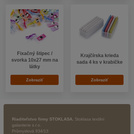
Fixačný štipec /
Krajčírska krieda
svorka 10x27 mm na
sada 4 ks v krabičke
látky
Zobraziť
Zobraziť
Riaditeľstvo firmy STOKLASA.
Stoklasa textilní
galanterie s.r.o.
Průmyslová 934/13