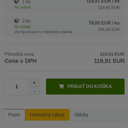
119,91 EUR
/ ks
1 ks
Na sklade
119,91 EUR
2 ks
78,05 EUR
/ ks
Na sklade
156,09 EUR
Vychystávame z menšieho balenia
Pôvodná cena
119,91 EUR
Cena s DPH
119,91 EUR
+
PRIDAŤ DO KOŠÍKA
-
Popis
Hromadný nákup
Otázky