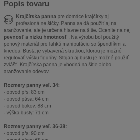
Popis tovaru
Krajčírska panna
pre domáce krajčírky aj
profesionálne šičky. Panna sa dá použiť aj na
aranžovanie, ale je určená hlavne na šitie. Oceníte na nej
pevnosť a nízku hmotnosť
. Na výrobu bol použitý
penový materiál pre ľahkú manipuláciu so špendlíkmi a
kriedou. Busta je vybavená skrutkou, ktorou je možné
regulovať výšku figuríny. Stojan aj bustu je možné použiť
zvlášť. Krajčírska panna je vhodná na šitie alebo
aranžovanie odevov.
Rozmery panny veľ. 34:
- obvod pŕs: 83 cm
- obvod pása: 64 cm
- obvod bokov: 88 cm
- výška busty: 71 cm
Rozmery panny veľ. 36-38:
- obvod pŕs: 90 cm