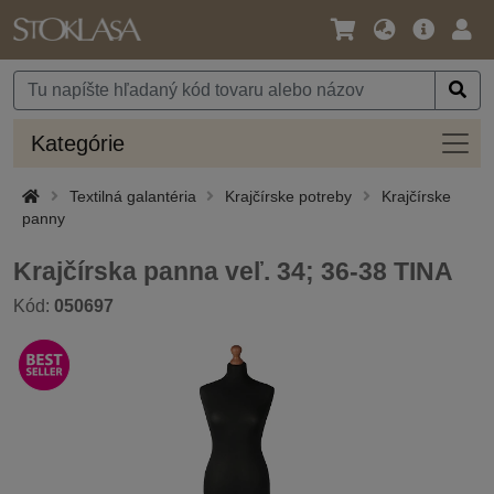
Jazyk
Hlavná
Prih
/
ponuka
Mena
Kateg
Kategórie
Textilná galantéria
Krajčírske potreby
Krajčírske
panny
Krajčírska panna veľ. 34; 36-38 TINA
Kód:
050697