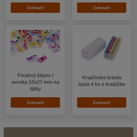
Zobraziť
Zobraziť
Fixačný štipec /
Krajčírska krieda
svorka 10x27 mm na
sada 4 ks v krabičke
látky
Zobraziť
Zobraziť