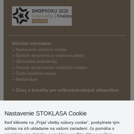
Dôležité informácie
» Nastavenie súborov cookie
»
Spôsob doručenia a možnosti platby
» Obchodné podmienky
» Zásady spracovania osobných údajov
» Často kladené otázky
» Reklamácie
» Zľavy a benefity pre veľkoobchodných zákazníkov
Nastavenie STOKLASA Cookie
Keď kliknete na „Prijať všetky súbory cookie“, poskytnete tým
súhlas na ich ukladanie na vašom zariadení, čo pomáha s