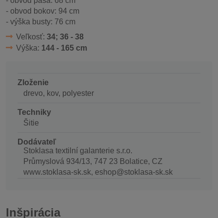
- obvod pása: 68 cm
- obvod bokov: 94 cm
- výška busty: 76 cm
Veľkosť:
34; 36 - 38
Výška:
144 - 165 cm
Zloženie
drevo, kov, polyester
Techniky
Šitie
Dodávateľ
Stoklasa textilní galanterie s.r.o.
Průmyslová 934/13, 747 23 Bolatice, CZ
www.stoklasa-sk.sk, eshop@stoklasa-sk.sk
Inšpirácia