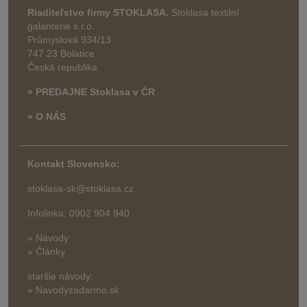
Riaditeľstvo firmy STOKLASA.
Stoklasa textilní
galanterie s.r.o.
Průmyslová 934/13
747 23 Bolatice
Česká republika
» PREDAJNE Stoklasa v ČR
» O NÁS
Kontakt Slovensko:
stoklasa-sk@stoklasa.cz
Infolinka: 0902 904 940
» Návody
» Články
staršie návody:
» Navodyzadarmo.sk