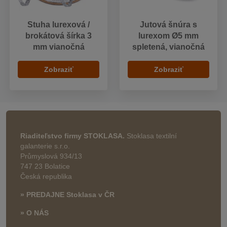
Stuha lurexová /
Jutová šnúra s
brokátová šírka 3
lurexom Ø5 mm
mm vianočná
spletená, vianočná
Zobraziť
Zobraziť
Riaditeľstvo firmy STOKLASA.
Stoklasa textilní
galanterie s.r.o.
Průmyslová 934/13
747 23 Bolatice
Česká republika
» PREDAJNE Stoklasa v ČR
» O NÁS