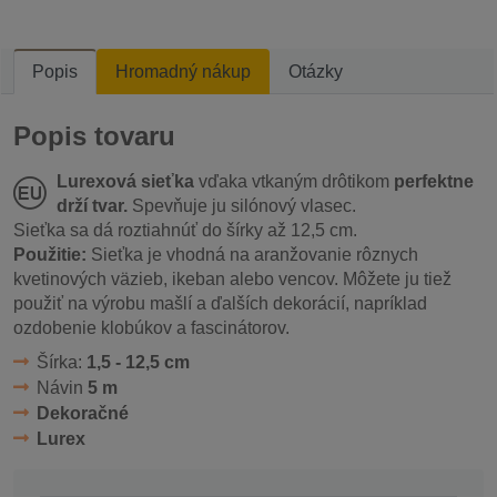
Popis
Hromadný nákup
Otázky
Popis tovaru
Lurexová sieťka
vďaka vtkaným drôtikom
perfektne
drží tvar.
Spevňuje ju silónový vlasec.
Sieťka sa dá roztiahnúť do šírky až 12,5 cm.
Použitie:
Sieťka je vhodná na aranžovanie rôznych
kvetinových väzieb, ikeban alebo vencov. Môžete ju tiež
použiť na výrobu mašlí a ďalších dekorácií, napríklad
ozdobenie klobúkov a fascinátorov.
Šírka:
1,5 - 12,5 cm
Návin
5 m
Dekoračné
Lurex