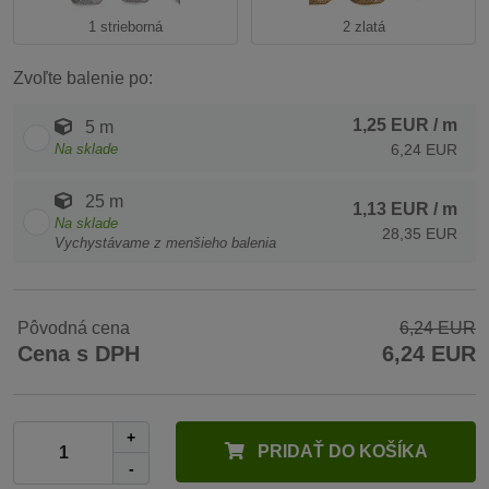
1 strieborná
2 zlatá
Zvoľte balenie po:
1,25 EUR
/ m
5 m
Na sklade
6,24 EUR
25 m
1,13 EUR
/ m
Na sklade
28,35 EUR
Vychystávame z menšieho balenia
Pôvodná cena
6,24 EUR
Cena s DPH
6,24 EUR
+
PRIDAŤ DO KOŠÍKA
-