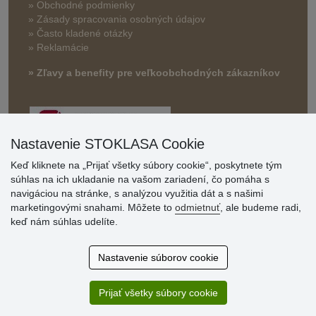
» Obchodné podmienky
» Zásady spracovania osobných údajov
» Často kladené otázky
» Reklamácie
» Zľavy a benefity pre veľkoobchodných zákazníkov
Nastavenie STOKLASA Cookie
Keď kliknete na „Prijať všetky súbory cookie“, poskytnete tým
súhlas na ich ukladanie na vašom zariadení, čo pomáha s
navigáciou na stránke, s analýzou využitia dát a s našimi
Hodnotenia
marketingovými snahami. Môžete to
odmietnuť
, ale budeme radi,
zákazníkov
keď nám súhlas udelíte.
2.8.2026
Nastavenie súborov cookie
Ústretovosť, pohotovosť. Som spokojná.
13.7.2026
Prijať všetky súbory cookie
Veľká spokojnosť. Volal mi odtiaľ veľmi milý pán, že
zásielka sa nezmestí do boxu, tak sme to dali na poštu....