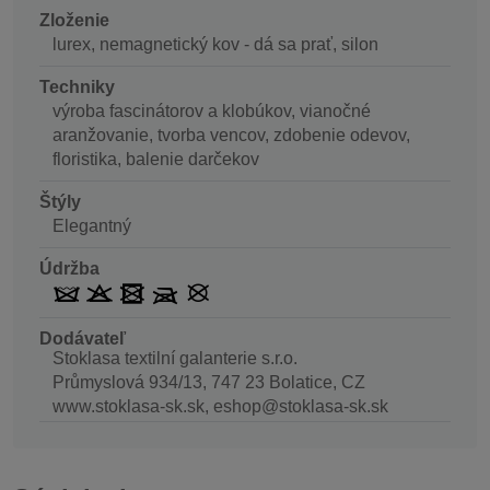
Zloženie
lurex, nemagnetický kov - dá sa prať, silon
Techniky
výroba fascinátorov a klobúkov, vianočné
aranžovanie, tvorba vencov, zdobenie odevov,
floristika, balenie darčekov
Štýly
Elegantný
Údržba
Dodávateľ
Stoklasa textilní galanterie s.r.o.
Průmyslová 934/13, 747 23 Bolatice, CZ
www.stoklasa-sk.sk, eshop@stoklasa-sk.sk