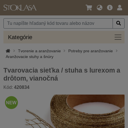
Jazyk
Hlavná
Prih
/
ponuka
Mena
Kateg
Kategórie
Tvorenie a aranžovanie
Potreby pre aranžovanie
Aranžovacie stuhy a šnúry
Tvarovacia sieťka / stuha s lurexom a
drôtom, vianočná
Kód:
420834