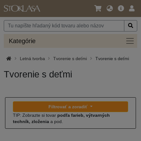
Jazyk
Hlavná
Prih
/
ponuka
Mena
Kateg
Kategórie
Letná tvorba
Tvorenie s deťmi
Tvorenie s deťmi
Tvorenie s deťmi
Filtrovať a zoradiť
TIP: Zobrazte si tovar
podľa farieb, výtvarných
techník, zloženia
a pod.