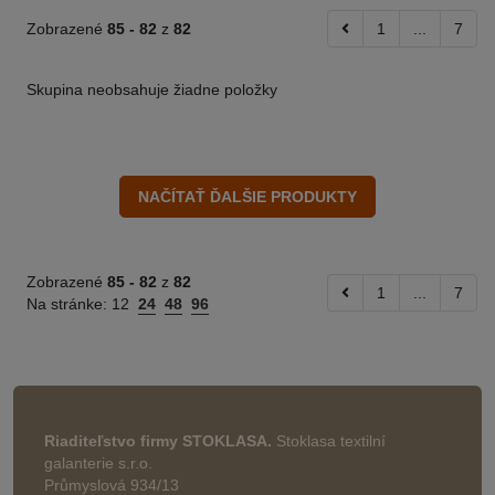
Zobrazené
85 -
82
z
82
1
...
7
Skupina neobsahuje žiadne položky
Zobrazené
85 -
82
z
82
1
...
7
Na stránke:
12
24
48
96
Riaditeľstvo firmy STOKLASA.
Stoklasa textilní
galanterie s.r.o.
Průmyslová 934/13