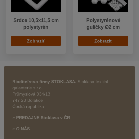
Srdce 10,5x11,5 cm
Polystyrénové
polystyrén
guličky Ø2 cm
Zobraziť
Zobraziť
Riaditeľstvo firmy STOKLASA.
Stoklasa textilní
galanterie s.r.o.
Průmyslová 934/13
747 23 Bolatice
Česká republika
» PREDAJNE Stoklasa v ČR
» O NÁS