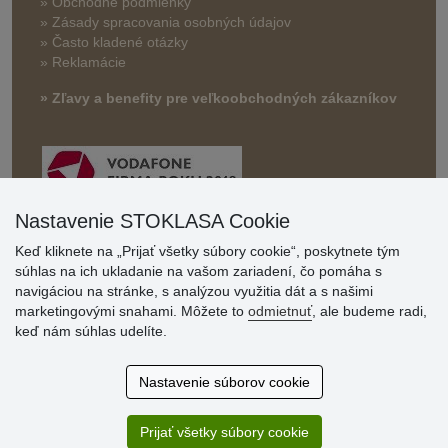
» Obchodné podmienky
» Zásady spracovania osobných údajov
» Často kladené otázky
» Reklamácie
» Zľavy a benefity pre veľkoobchodných zákazníkov
Nastavenie STOKLASA Cookie
Keď kliknete na „Prijať všetky súbory cookie“, poskytnete tým
súhlas na ich ukladanie na vašom zariadení, čo pomáha s
Hodnotenia
navigáciou na stránke, s analýzou využitia dát a s našimi
zákazníkov
marketingovými snahami. Môžete to
odmietnuť
, ale budeme radi,
keď nám súhlas udelíte.
2.8.2026
Ústretovosť, pohotovosť. Som spokojná.
Nastavenie súborov cookie
13.7.2026
Veľká spokojnosť. Volal mi odtiaľ veľmi milý pán, že
zásielka sa nezmestí do boxu, tak sme to dali na poštu....
Prijať všetky súbory cookie