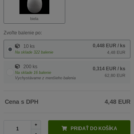
biela
Zvoľte balenie po:
0,448 EUR
/ ks
10 ks
Na sklade
322
balenie
4,48 EUR
200 ks
0,314 EUR
/ ks
Na sklade
16
balenie
62,80 EUR
Vychystávame z menšieho balenia
Cena s DPH
4,48 EUR
+
PRIDAŤ DO KOŠÍKA
-