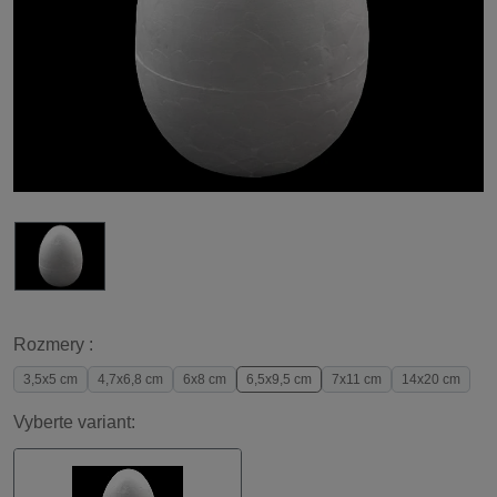
Rozmery :
3,5x5 cm
4,7x6,8 cm
6x8 cm
6,5x9,5 cm
7x11 cm
14x20 cm
Vyberte variant: