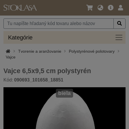
Jazyk
Hlavná
Prih
/
ponuka
Mena
Kateg
Kategórie
Tvorenie a aranžovanie
Polystyrénové polotovary
Vajce
Vajce 6,5x9,5 cm polystyrén
Kód:
090693_101658_18851
biela