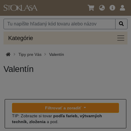
Jazyk
Hlavná
Prih
/
ponuka
Mena
Kateg
Kategórie
Tipy pre Vás
Valentín
Valentín
Filtrovať a zoradiť
TIP: Zobrazte si tovar
podľa farieb, výtvarných
techník, zloženia
a pod.