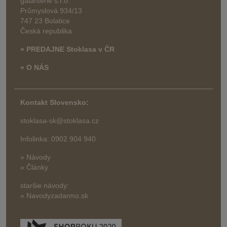
galanterie s.r.o.
Průmyslová 934/13
747 23 Bolatice
Česká republika
» PREDAJNE Stoklasa v ČR
» O NÁS
Kontakt Slovensko:
stoklasa-sk@stoklasa.cz
Infolinka: 0902 904 940
» Návody
» Články
staršie návody:
» Navodyzadarmo.sk