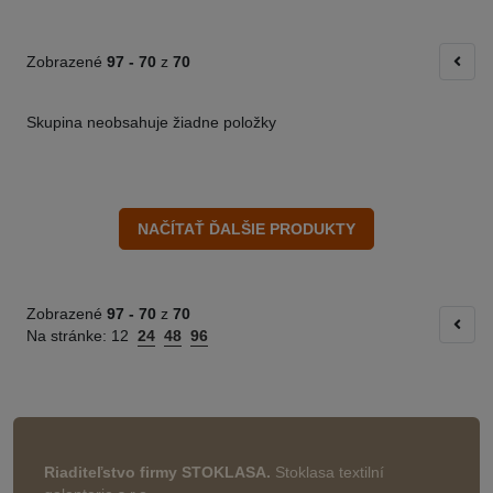
Zobrazené
97 -
70
z
70
Skupina neobsahuje žiadne položky
Zobrazené
97 -
70
z
70
Na stránke:
12
24
48
96
Riaditeľstvo firmy STOKLASA.
Stoklasa textilní