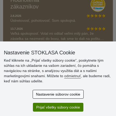
zákazníkov
2.8.2026
Ústretovosť, pohotovosť. Som spokojná.
13.7.2026
Veľká spokojnosť. Volal mi odtiaľ veľmi milý pán, že
zásielka sa nezmestí do boxu, tak sme to dali na poštu....
» Aktuálne 6948 recenzií
Nastavenie STOKLASA Cookie
* Recenzie neoverujeme
Keď kliknete na „Prijať všetky súbory cookie“, poskytnete tým
súhlas na ich ukladanie na vašom zariadení, čo pomáha s
navigáciou na stránke, s analýzou využitia dát a s našimi
marketingovými snahami. Môžete to
odmietnuť
, ale budeme radi,
keď nám súhlas udelíte.
Nastavenie súborov cookie
Prijať všetky súbory cookie
© Stoklasa textilní galanterie s.r.o. 2026.