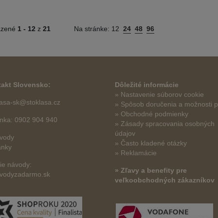
azené
1 -
12
z
21
Na stránke:
12
24
48
96
akt Slovensko:
Dôležité informácie
» Nastavenie súborov cookie
lasa-sk@stoklasa.cz
»
Spôsob doručenia a možnosti p
» Obchodné podmienky
linka: 0902 904 940
» Zásady spracovania osobných
údajov
vody
» Často kladené otázky
ánky
» Reklamácie
šie návody:
» Zľavy a benefity pre
vodyzadarmo.sk
veľkoobchodných zákazníkov