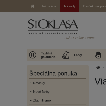
Inšpirácia
Návody
Darčekové pou
… už 36 rokov s Vami
Textilná
Látky
galantéria
Špeciálna ponuka
Vi
Novinky
Nové farby
Zlacnili sme