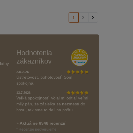
1
2
Hodnotenia
zákazníkov
latby
2.8.2026
Ústretovosť, pohotovosť. Som
spokojná.
13.7.2026
Veľká spokojnosť. Volal mi odtiaľ veľmi
milý pán, že zásielka sa nezmestí do
boxu, tak sme to dali na poštu....
» Aktuálne 6948 recenzií
* Recenzie neoverujeme