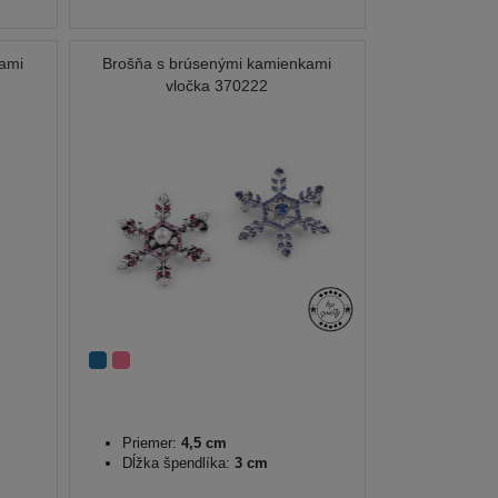
kami
Brošňa s brúsenými kamienkami
vločka 370222
Priemer:
4,5 cm
Dĺžka špendlíka:
3 cm