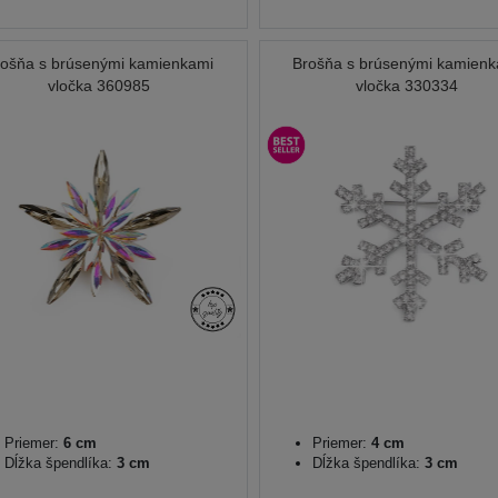
rošňa s brúsenými kamienkami
Brošňa s brúsenými kamien
vločka 360985
vločka 330334
Priemer:
6 cm
Priemer:
4 cm
Dĺžka špendlíka:
3 cm
Dĺžka špendlíka:
3 cm