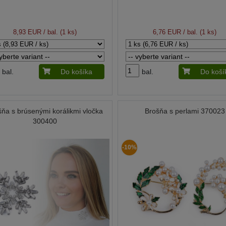
8,93 EUR
/ bal. (1 ks)
6,76 EUR
/ bal. (1 ks)
bal.
Do košíka
bal.
Do koší
šňa s brúsenými korálikmi vločka
Brošňa s perlami 370023
300400
-10%