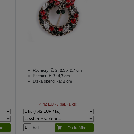
Rozmery:
č. 2: 2,5 x 2,7 cm
Priemer:
č. 3: 4,3 cm
Dĺžka špendlíka:
2 cm
4,42 EUR
/ bal. (1 ks)
ka
bal.
Do košíka