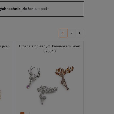
ných techník, zloženia
a pod.
1
2
 jeleň
Brošňa s brúsenými kamienkami jeleň
370640