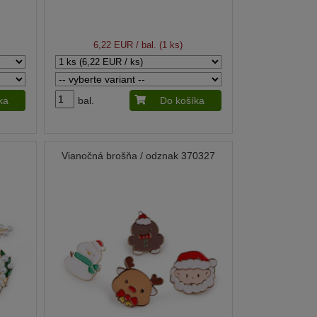
6,22 EUR
/ bal. (1 ks)
ka
bal.
Do košíka
Vianočná brošňa / odznak 370327