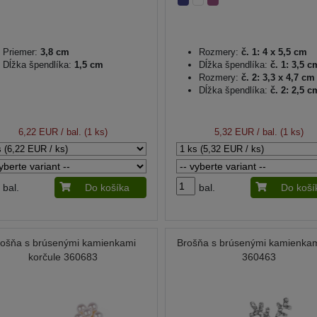
Priemer:
3,8 cm
Rozmery:
č. 1: 4 x 5,5 cm
Dĺžka špendlíka:
1,5 cm
Dĺžka špendlíka:
č. 1: 3,5 c
Rozmery:
č. 2: 3,3 x 4,7 cm
Dĺžka špendlíka:
č. 2: 2,5 c
6,22 EUR
/ bal. (1 ks)
5,32 EUR
/ bal. (1 ks)
bal.
Do košíka
bal.
Do koší
rošňa s brúsenými kamienkami
Brošňa s brúsenými kamienkam
korčule 360683
360463