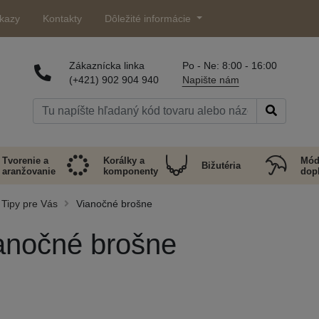
kazy
Kontakty
Dôležité informácie
Zákaznícka linka
Po - Ne: 8:00 - 16:00
(+421) 902 904 940
Napište nám
Tvorenie a
Korálky a
Mód
Bižutéria
aranžovanie
komponenty
dop
Tipy pre Vás
Vianočné brošne
anočné brošne