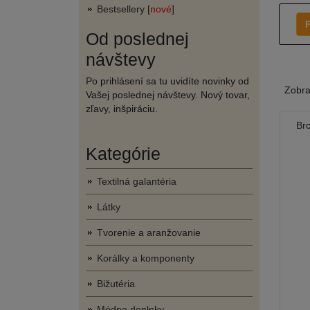
Bestsellery [
nové
]
F
Od poslednej
návštevy
Po prihlásení sa tu uvidíte novinky od
Zobr
Vašej poslednej návštevy. Nový tovar,
zľavy, inšpiráciu.
Br
Kategórie
Textilná galantéria
Látky
Tvorenie a aranžovanie
Korálky a komponenty
Bižutéria
Módne doplnky