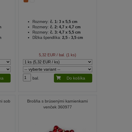
Rozmery:
č. 1: 3 x 5,5 cm
m
Rozmery:
č. 2: 4,7 x 4,7 cm
Rozmery:
č. 3: 4,7 x 5,5 cm
m
Dĺžka špendlíka:
2,5 - 3,5 cm
5,32 EUR
/ bal. (1 ks)
ka
bal.
Do košíka
i sob
Brošňa s brúsenými kamienkami
venček 360977