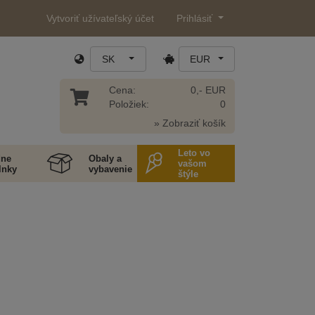
Vytvoriť užívateľský účet
Prihlásiť
SK
EUR
Cena:
0,- EUR
Položiek:
0
» Zobraziť košík
Leto vo
ne
Obaly a
vašom
lnky
vybavenie
štýle