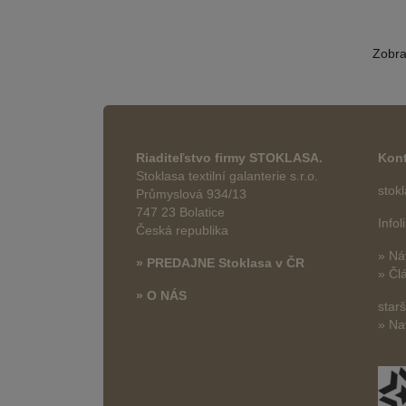
Zobr
Riaditeľstvo firmy STOKLASA.
Kont
Stoklasa textilní galanterie s.r.o.
stok
Průmyslová 934/13
747 23 Bolatice
Info
Česká republika
» Ná
» PREDAJNE Stoklasa v ČR
» Čl
» O NÁS
star
» Na