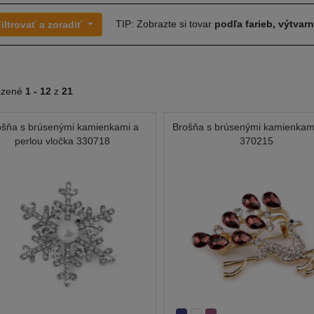
TIP: Zobrazte si tovar
podľa farieb, výtvar
iltrovať a zoradiť
azené
1 -
12
z
21
ošňa s brúsenými kamienkami a
Brošňa s brúsenými kamienkami
perlou vločka 330718
370215