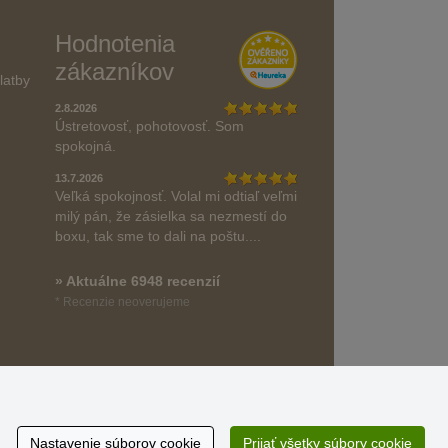
Hodnotenia
zákazníkov
latby
2.8.2026
Ústretovosť, pohotovosť. Som
spokojná.
13.7.2026
Veľká spokojnosť. Volal mi odtiaľ veľmi
milý pán, že zásielka sa nezmestí do
boxu, tak sme to dali na poštu....
» Aktuálne 6948 recenzií
* Recenzie neoverujeme
Nastavenie súborov cookie
Prijať všetky súbory cookie