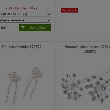
2,25 EUR
/ bal. (50 ks)
Vypredané
bal.
Do košíka
Perlová vlásenka 370379
Štrasová vlásenka kvet Ø20
150573