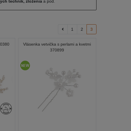
ných techník, zloženia
a pod.
1
2
3
70380
Vlásenka vetvička s perlami a kvetmi
370899