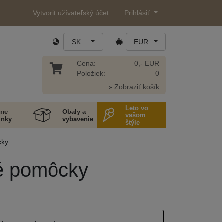
Vytvoriť užívateľský účet
Prihlásiť
SK
EUR
Cena:
0,- EUR
Položiek:
0
» Zobraziť košík
Leto vo
ne
Obaly a
vašom
lnky
vybavenie
štýle
cky
vé pomôcky