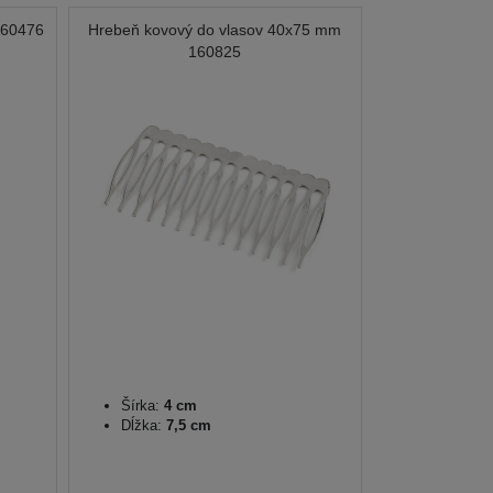
360476
Hrebeň kovový do vlasov 40x75 mm
160825
Šírka:
4 cm
Dĺžka:
7,5 cm