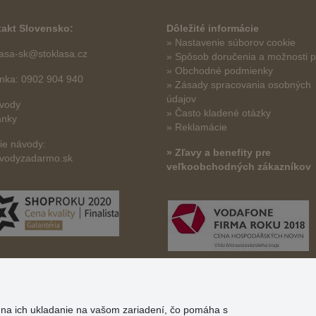
akt Slovensko:
Dôležité informácie
» Nastavenie súborov cookie
lasa-sk@stoklasa.cz
»
Spôsob doručenia a možnosti p
» Obchodné podmienky
linka: 0902 904 940
» Zásady spracovania osobných
údajov
vody
» Často kladené otázky
ánky
» Reklamácie
šie návody:
» Zľavy a benefity pre
vodyzadarmo.sk
veľkoobchodných zákazníkov
s na ich ukladanie na vašom zariadení, čo pomáha s