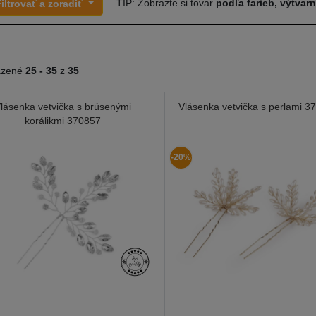
TIP: Zobrazte si tovar
podľa farieb, výtvar
iltrovať a zoradiť
azené
25 -
35
z
35
lásenka vetvička s brúsenými
Vlásenka vetvička s perlami 3
korálikmi 370857
-20%