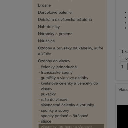
Brošne
Darčekové balenie
Detská a dievčenská bižutéria
Náhrdelníky
Náramky a prstene
Náušnice
Ozdoby a prívesky na kabelky, kufre
a kľúče
Ozdoby do vlasov
čelenky jednoduché
francúzske spony
gumičky a vlasové ozdoby
kvetinové čelenky a venčeky do
vlasov
Vlás
pukačky
ruže do vlasov
slávnostné čelenky a korunky
sponky a spony
sponky perlové a štrásové
štipce
vlásenky, hrebene a vlasové