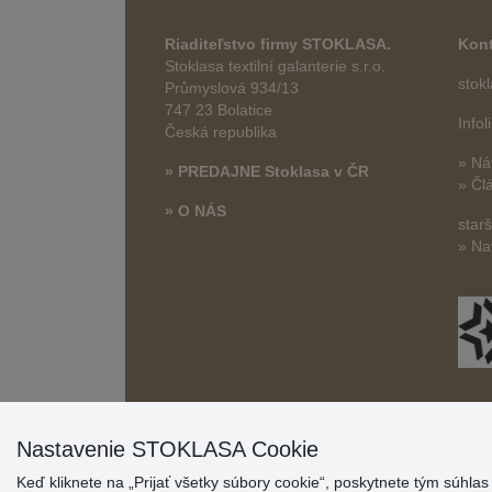
Riaditeľstvo firmy STOKLASA.
Kont
Stoklasa textilní galanterie s.r.o.
stok
Průmyslová 934/13
747 23 Bolatice
Info
Česká republika
» Ná
» PREDAJNE Stoklasa v ČR
» Čl
» O NÁS
star
» Na
Nastavenie STOKLASA Cookie
Keď kliknete na „Prijať všetky súbory cookie“, poskytnete tým súhla