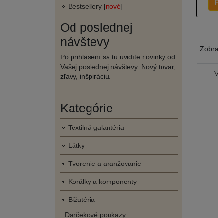
F
Bestsellery [
nové
]
Od poslednej
návštevy
Zobr
Po prihlásení sa tu uvidíte novinky od
Vašej poslednej návštevy. Nový tovar,
V
zľavy, inšpiráciu.
Kategórie
Textilná galantéria
Látky
Tvorenie a aranžovanie
Korálky a komponenty
Bižutéria
Darčekové poukazy