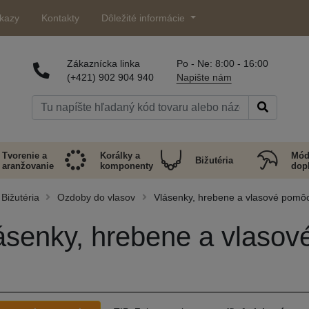
kazy
Kontakty
Dôležité informácie
Zákaznícka linka
Po - Ne: 8:00 - 16:00
(+421) 902 904 940
Napište nám
Tvorenie a
Korálky a
Mód
Bižutéria
aranžovanie
komponenty
dop
Bižutéria
Ozdoby do vlasov
Vlásenky, hrebene a vlasové pomô
ásenky, hrebene a vlaso