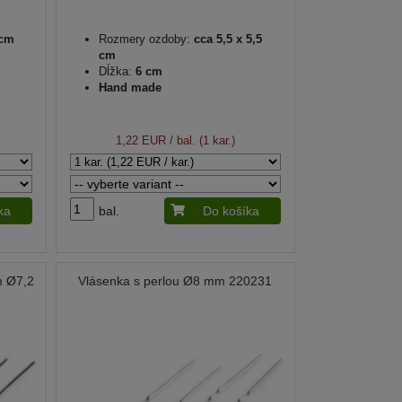
 cm
Rozmery ozdoby:
cca 5,5 x 5,5
cm
Dĺžka:
6 cm
Hand made
1,22 EUR
/ bal. (1 kar.)
ka
bal.
Do košíka
m Ø7,2
Vlásenka s perlou Ø8 mm 220231