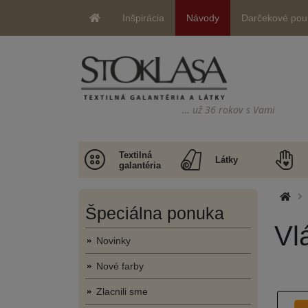
Inšpirácia
Návody
Darčekové pou
… už 36 rokov s Vami
Textilná
Látky
galantéria
Špeciálna ponuka
Vl
Novinky
Nové farby
Zlacnili sme