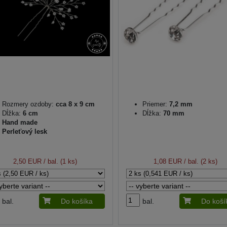
Rozmery ozdoby:
cca 8 x 9 cm
Priemer:
7,2 mm
Dĺžka:
6 cm
Dĺžka:
70 mm
Hand made
Perleťový lesk
2,50 EUR
/ bal. (1 ks)
1,08 EUR
/ bal. (2 ks)
bal.
Do košíka
bal.
Do koší