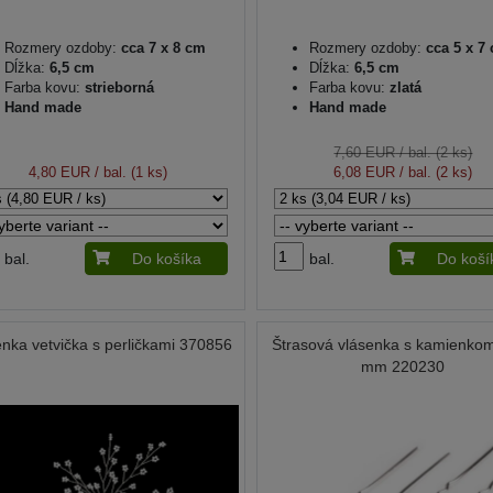
Rozmery ozdoby:
cca 7 x 8 cm
Rozmery ozdoby:
cca 5 x 7
Dĺžka:
6,5 cm
Dĺžka:
6,5 cm
Farba kovu:
strieborná
Farba kovu:
zlatá
Hand made
Hand made
7,60 EUR
/ bal. (2 ks)
4,80 EUR
/ bal. (1 ks)
6,08 EUR
/ bal. (2 ks)
bal.
Do košíka
bal.
Do koší
enka vetvička s perličkami 370856
Štrasová vlásenka s kamienko
mm 220230