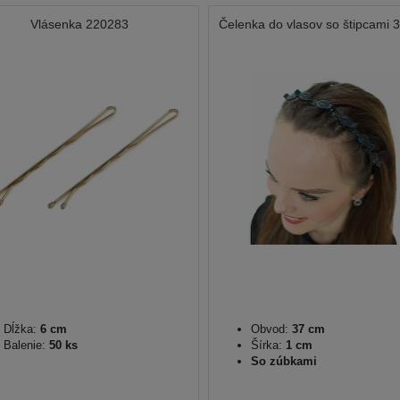
Vlásenka 220283
Čelenka do vlasov so štipcami 
Dĺžka:
6 cm
Obvod:
37 cm
Balenie:
50 ks
Šírka:
1 cm
So zúbkami