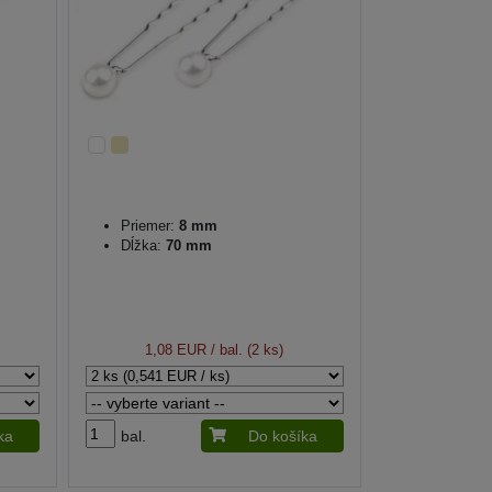
Priemer:
8 mm
Dĺžka:
70 mm
1,08 EUR
/ bal. (2 ks)
ka
bal.
Do košíka