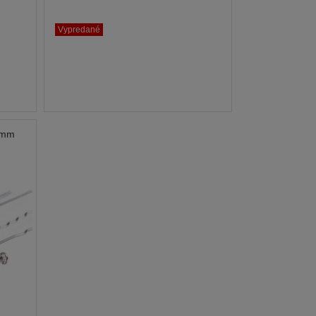
Vypredané
 mm