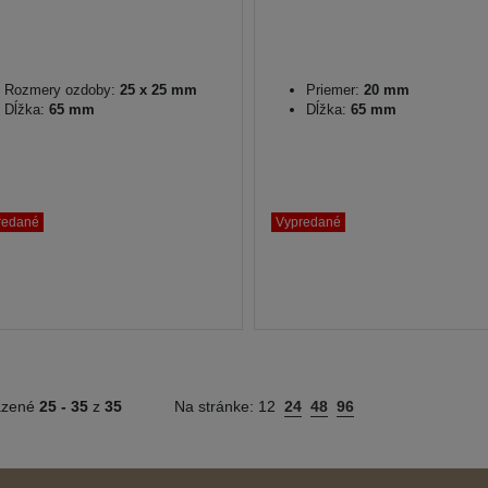
Rozmery ozdoby:
25 x 25 mm
Priemer:
20 mm
Dĺžka:
65 mm
Dĺžka:
65 mm
redané
Vypredané
azené
25 -
35
z
35
Na stránke:
12
24
48
96