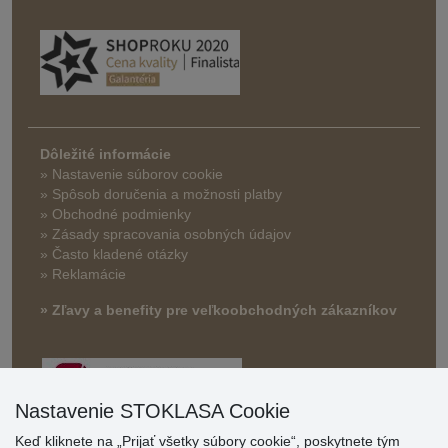
Dôležité informácie
» Nastavenie súborov cookie
»
Spôsob doručenia a možnosti platby
» Obchodné podmienky
» Zásady spracovania osobných údajov
» Často kladené otázky
» Reklamácie
» Zľavy a benefity pre veľkoobchodných zákazníkov
Nastavenie STOKLASA Cookie
Keď kliknete na „Prijať všetky súbory cookie“, poskytnete tým