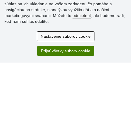
súhlas na ich ukladanie na vašom zariadení, čo pomáha s
navigáciou na stránke, s analýzou využitia dát a s našimi
Hodnotenia
marketingovými snahami. Môžete to
odmietnuť
, ale budeme radi,
zákazníkov
keď nám súhlas udelíte.
2.8.2026
Nastavenie súborov cookie
Ústretovosť, pohotovosť. Som spokojná.
13.7.2026
Prijať všetky súbory cookie
Veľká spokojnosť. Volal mi odtiaľ veľmi milý pán, že
zásielka sa nezmestí do boxu, tak sme to dali na poštu....
» Aktuálne 6948 recenzií
* Recenzie neoverujeme