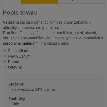
Popis tovaru
Vzdušnú čipku
s romantickým designom zakončujú
oblúčiky. Je pevná, nie je pružná.
Použitie:
Čipku využijete k dekorácii šiat, sukní, blúzok,
obrusov alebo vankúšov. Zaujímavo vynikne v kombinácii s
prírodnými materiálmi
, napríklad s jutou.
Šírka:
45 mm
Návin
13.5 m
Pevná
Odevné
Zloženie
76% viskóza, 24% bavlna
Techniky
Šitie