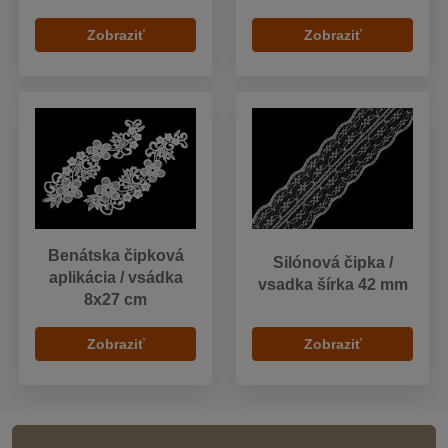
Zobraziť
Zobraziť
Benátska čipková
Silónová čipka /
aplikácia / vsádka
vsadka šírka 42 mm
8x27 cm
Zobraziť
Zobraziť