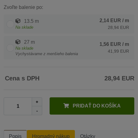
Zvoľte balenie po:
2,14 EUR
/ m
13.5 m
Na sklade
28,94 EUR
27 m
1,56 EUR
/ m
Na sklade
41,99 EUR
Vychystávame z menšieho balenia
Cena s DPH
28,94 EUR
+
PRIDAŤ DO KOŠÍKA
-
Popis
Hromadný nákup
Otázky