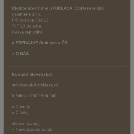
Riaditeľstvo firmy STOKLASA.
Stoklasa textilní
galanterie s.r.o.
Průmyslová 934/13
747 23 Bolatice
Česká republika
» PREDAJNE Stoklasa v ČR
» O NÁS
Kontakt Slovensko:
stoklasa-sk@stoklasa.cz
Infolinka: 0902 904 940
» Návody
» Články
staršie návody:
» Navodyzadarmo.sk