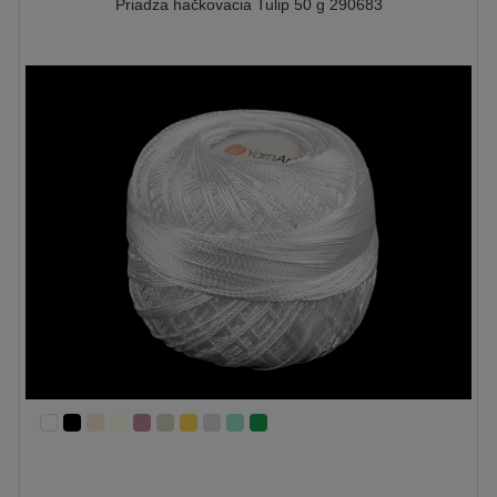
Priadza hačkovacia Tulip 50 g 290683