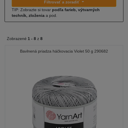
Filtrovať a zoradiť
TIP: Zobrazte si tovar
podľa farieb, výtvarných
techník, zloženia
a pod.
Zobrazené
1 -
8
z
8
Bavlnená priadza háčkovacia Violet 50 g 290682