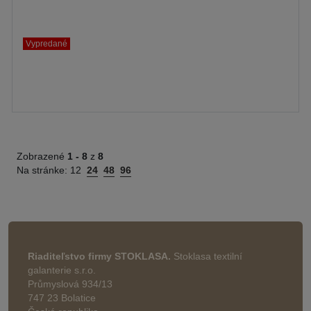
Vypredané
Zobrazené
1 -
8
z
8
Na stránke:
12
24
48
96
Riaditeľstvo firmy STOKLASA.
Stoklasa textilní
galanterie s.r.o.
Průmyslová 934/13
747 23 Bolatice