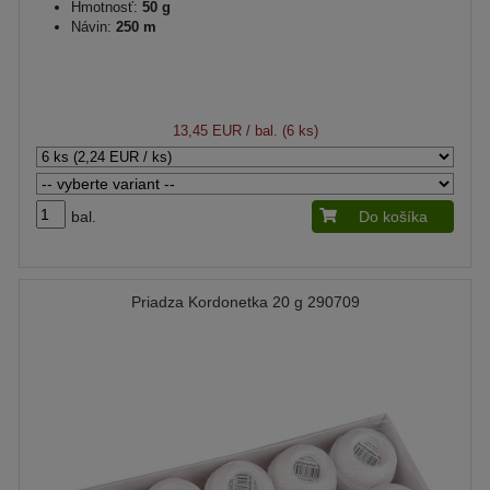
Hmotnosť:
50 g
Návin:
250 m
13,45 EUR
/ bal. (6 ks)
bal.
Do košíka
Priadza Kordonetka 20 g 290709