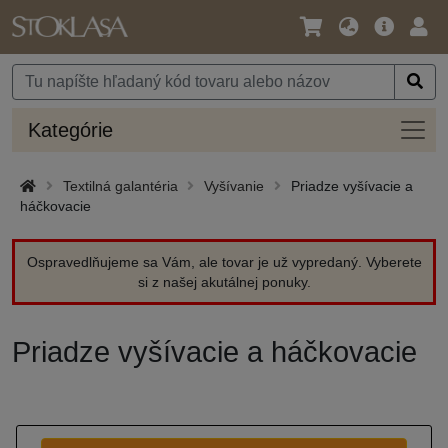
Jazyk
Hlavná
Prih
/
ponuka
Mena
Kateg
Kategórie
Textilná galantéria
Vyšívanie
Priadze vyšívacie a
háčkovacie
Ospravedlňujeme sa Vám, ale tovar je už vypredaný. Vyberete
si z našej akutálnej ponuky.
Priadze vyšívacie a háčkovacie