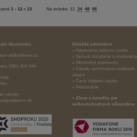
azené
1 -
12
z
13
Na stránke:
12
24
48
96
akt Slovensko:
Dôležité informácie
» Nastavenie súborov cookie
lasa-sk@stoklasa.cz
»
Spôsob doručenia a možnosti p
» Obchodné podmienky
linka: 0902 904 940
» Zásady spracovania osobných
údajov
vody
» Často kladené otázky
ánky
» Reklamácie
šie návody:
» Zľavy a benefity pre
vodyzadarmo.sk
veľkoobchodných zákazníkov