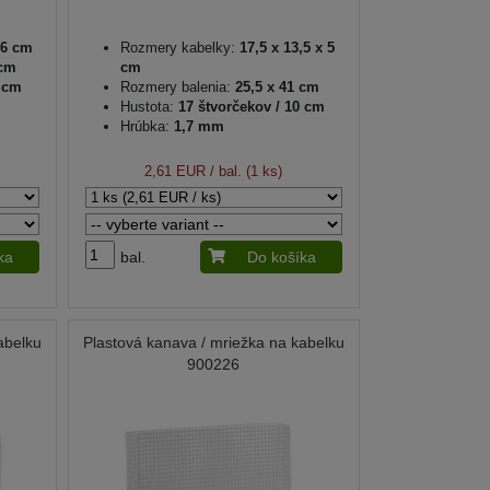
 6 cm
Rozmery kabelky:
17,5 x 13,5 x 5
 cm
cm
0 cm
Rozmery balenia:
25,5 x 41 cm
Hustota:
17 štvorčekov / 10 cm
Hrúbka:
1,7 mm
2,61 EUR
/ bal. (1 ks)
ka
bal.
Do košíka
abelku
Plastová kanava / mriežka na kabelku
900226