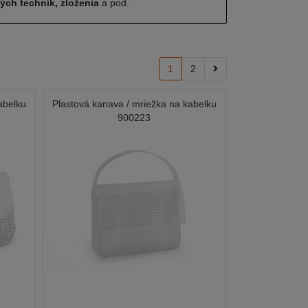
ných techník, zloženia
a pod.
1
2
abelku
Plastová kanava / mriežka na kabelku
900223