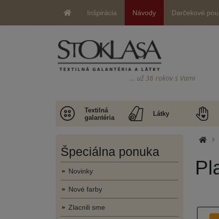
Inšpirácia
Návody
Darčekové pou
… už 36 rokov s Vami
Textilná
Látky
galantéria
Špeciálna ponuka
Pl
Novinky
Nové farby
Zlacnili sme