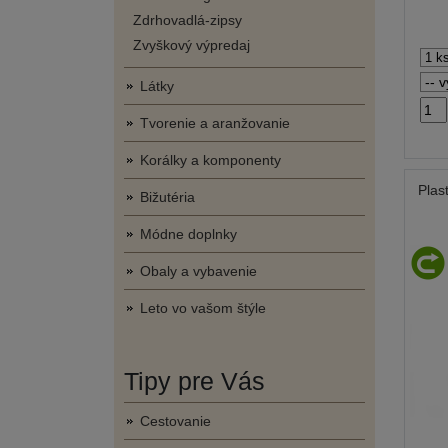
Zdrhovadlá-zipsy
Zvyškový výpredaj
Látky
Tvorenie a aranžovanie
Korálky a komponenty
Plas
Bižutéria
Módne doplnky
Obaly a vybavenie
Leto vo vašom štýle
Tipy pre Vás
Cestovanie