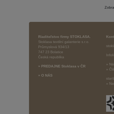
Zobr
Riaditeľstvo firmy STOKLASA.
Kont
Stoklasa textilní galanterie s.r.o.
stok
Průmyslová 934/13
747 23 Bolatice
Info
Česká republika
» Ná
» PREDAJNE Stoklasa v ČR
» Čl
» O NÁS
star
» Na