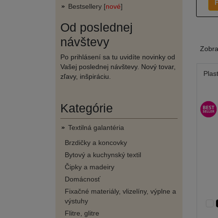
F
Bestsellery [
nové
]
Od poslednej
návštevy
Zobr
Po prihlásení sa tu uvidíte novinky od
Vašej poslednej návštevy. Nový tovar,
Plas
zľavy, inšpiráciu.
Kategórie
Textilná galantéria
Brzdičky a koncovky
Bytový a kuchynský textil
Čipky a madeiry
Domácnosť
Fixačné materiály, vlizelíny, výplne a
výstuhy
Flitre, glitre