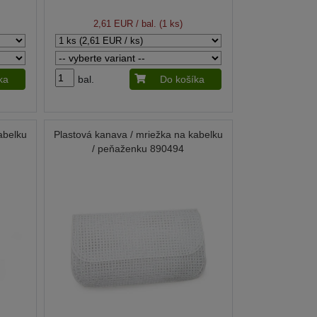
2,61 EUR
/ bal. (1 ks)
ka
bal.
Do košíka
abelku
Plastová kanava / mriežka na kabelku
/ peňaženku 890494