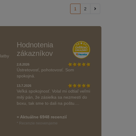
1
2
Hodnotenia
zákazníkov
latby
2.8.2026
Ústretovosť, pohotovosť. Som
spokojná.
13.7.2026
Veľká spokojnosť. Volal mi odtiaľ veľmi
milý pán, že zásielka sa nezmestí do
boxu, tak sme to dali na poštu....
» Aktuálne 6948 recenzií
* Recenzie neoverujeme