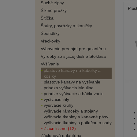
Suché zipsy
Plas
Šikmé prúžky
Šitíčka
Šnúry, povrázky a tkaničky
Špendlíky
Vreckovky
Vybavenie predajní pre galantériu
Výrobky zo šijacej dielne Stoklasa
Vyšívanie
plastové kanavy na kabelky a
košíky
plastové kanavy na vyšívanie
priadza vyšívacia Mouline
priadze vyšívacie a háčkovacie
vyšívacie ihly
vyšívacie kruhy
vyšívacie rámčeky a stojany
vyšívacie tkaniny a kanavné pásy
vyšívacie tkaniny s potlačou a sady
Zlacnili sme (12)
Záclonová galantéria