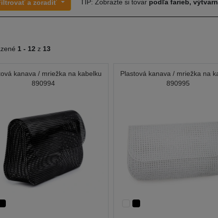
TIP: Zobrazte si tovar
podľa farieb, výtvar
iltrovať a zoradiť
azené
1 -
12
z
13
tová kanava / mriežka na kabelku
Plastová kanava / mriežka na k
890994
890995