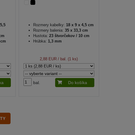
5,5
Rozmery kabelky:
18 x 9 x 4,5 cm
Rozmery balenia:
35 x 33,3 cm
 cm
Hustota:
23 štvorčekov / 10 cm
0 cm
Hrúbka:
1,3 mm
2,88 EUR
/ bal. (1 ks)
ka
bal.
Do košíka