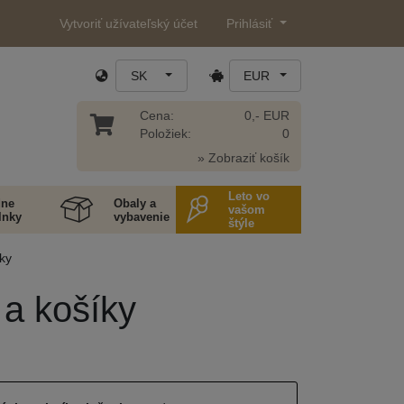
Vytvoriť užívateľský účet
Prihlásiť
SK
EUR
Cena:
0,- EUR
Položiek:
0
» Zobraziť košík
Leto vo
ne
Obaly a
vašom
lnky
vybavenie
štýle
ky
 a košíky