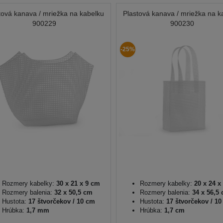
tová kanava / mriežka na kabelku
Plastová kanava / mriežka na k
900229
900230
-25%
Rozmery kabelky:
30 x 21 x 9 cm
Rozmery kabelky:
20 x 24 x
Rozmery balenia:
32 x 50,5 cm
Rozmery balenia:
34 x 56,5
Hustota:
17 štvorčekov / 10 cm
Hustota:
17 štvorčekov / 1
Hrúbka:
1,7 mm
Hrúbka:
1,7 cm