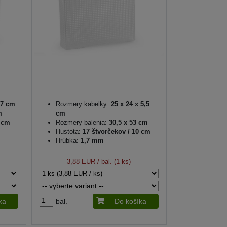
 7 cm
Rozmery kabelky:
25 x 24 x 5,5
m
cm
0 cm
Rozmery balenia:
30,5 x 53 cm
Hustota:
17 štvorčekov / 10 cm
Hrúbka:
1,7 mm
3,88 EUR
/ bal. (1 ks)
ka
bal.
Do košíka