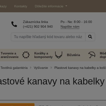
kazy
Kontakty
Dôležité informácie
Zákaznícka linka
Po - Ne: 8:00 - 16:00
(+421) 902 904 940
Napište nám
Tvorenie a
Korálky a
Mód
Bižutéria
aranžovanie
komponenty
dop
Textilná galantéria
Vyšívanie
Plastové kanavy na kabelky a koší
astové kanavy na kabelky