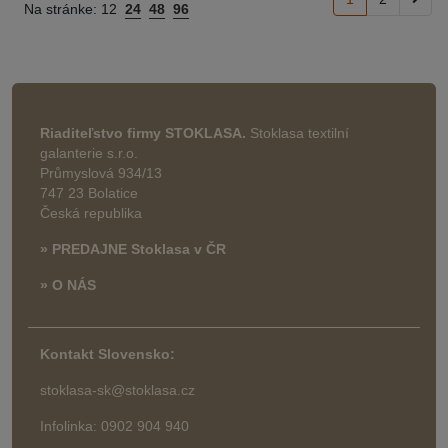
Na stránke:
12
24
48
96
Riaditeľstvo firmy STOKLASA.
Stoklasa textilní
galanterie s.r.o.
Průmyslová 934/13
747 23 Bolatice
Česká republika
» PREDAJNE Stoklasa v ČR
» O NÁS
Kontakt Slovensko:
stoklasa-sk@stoklasa.cz
Infolinka: 0902 904 940