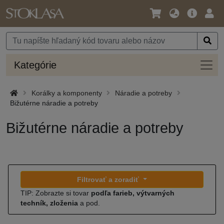
Jazyk
Hlavná
Prih
/
ponuka
Mena
Kateg
Kategórie
Korálky a komponenty
Náradie a potreby
Bižutérne náradie a potreby
Bižutérne náradie a potreby
Filtrovať a zoradiť
TIP: Zobrazte si tovar
podľa farieb, výtvarných
techník, zloženia
a pod.