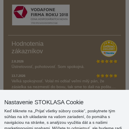
Hodnotenia
zákazníkov
2.8.2026
Ústretovosť, pohotovosť. Som spokojná.
13.7.2026
Veľká spokojnosť. Volal mi odtiaľ veľmi milý pán, že
zásielka sa nezmestí do boxu, tak sme to dali na poštu....
» Aktuálne 6948 recenzií
Nastavenie STOKLASA Cookie
* Recenzie neoverujeme
Keď kliknete na „Prijať všetky súbory cookie“, poskytnete tým
súhlas na ich ukladanie na vašom zariadení, čo pomáha s
navigáciou na stránke, s analýzou využitia dát a s našimi
marketingovými snahami. Môžete to
odmietnuť
, ale budeme radi,