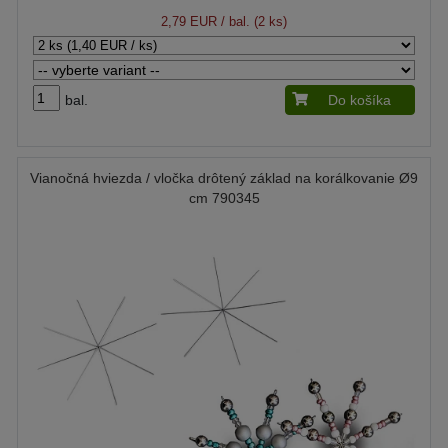
2,79 EUR
/ bal. (2 ks)
bal.
Do košíka
Vianočná hviezda / vločka drôtený základ na korálkovanie Ø9
cm 790345