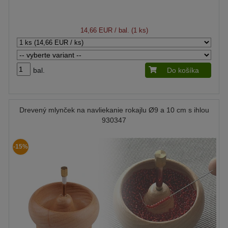
14,66 EUR
/ bal. (1 ks)
bal.
Do košíka
Drevený mlynček na navliekanie rokajlu Ø9 a 10 cm s ihlou
930347
-15%