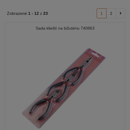
Zobrazené
1 -
12
z
23
1
2
Sada klieští na bižutériu 740863