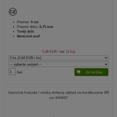
Priemer:
9 cm
Priemer drôtu:
0,75 mm
Tvrdý drôt
Nerezová oceľ
5,28 EUR
/ bal. (2 ks)
bal.
Do košíka
Vianočná hviezda / vločka drôtený základ na korálkovanie Ø9
cm 840897