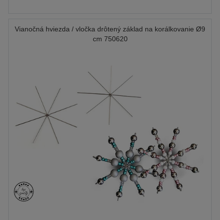
Vianočná hviezda / vločka drôtený základ na korálkovanie Ø9
cm 750620