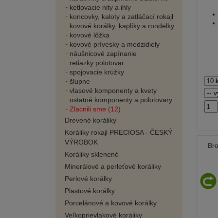
ketlovacie nity a ihly
koncovky, kaloty a zatláčací rokajl
kovové korálky, kaplíky a rondelky
kovové lôžka
kovové prívesky a medzidiely
náušnicové zapínanie
retiazky polotovar
spojovacie krúžky
šlupne
vlasové komponenty a kvety
ostatné komponenty a polotovary
Zlacnili sme (12)
Drevené koráliky
Koráliky rokajl PRECIOSA - ČESKÝ
VÝROBOK
Br
Koráliky sklenené
Minerálové a perleťové koráliky
Perlové korálky
Plastové korálky
Porcelánové a kovové korálky
Veľkoprievlakové koráliky