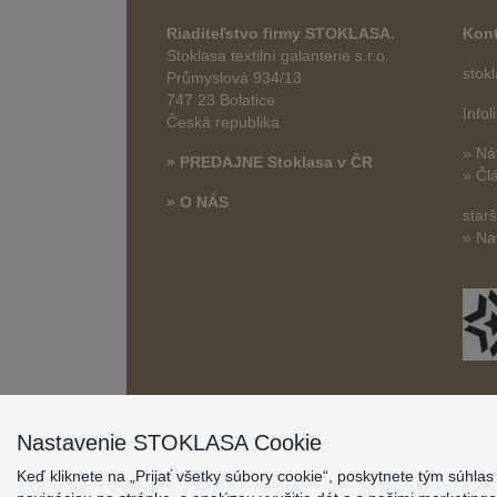
Riaditeľstvo firmy STOKLASA.
Kont
Stoklasa textilní galanterie s.r.o.
stok
Průmyslová 934/13
747 23 Bolatice
Info
Česká republika
» Ná
» PREDAJNE Stoklasa v ČR
» Čl
» O NÁS
star
» Na
Nastavenie STOKLASA Cookie
Keď kliknete na „Prijať všetky súbory cookie“, poskytnete tým súhla