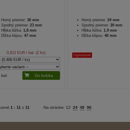
Horný priemer:
30 mm
Horný priemer:
24 mm
Spodný priemer:
23 mm
Spodný priemer:
20 mm
Hĺbka lôžka:
1,8 mm
Hĺbka lôžka:
1,9 mm
Dĺžka klipsu:
47 mm
Dĺžka klipsu:
40 mm
0,812 EUR
/ bal. (2 ks)
Vypredané
bal.
Do košíka
azené
1 -
11
z
11
Na stránke:
12
24
48
96