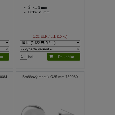
Šírka:
5 mm
Dĺžka:
20 mm
1,22 EUR
/ bal. (10 ks)
ka
bal.
Do košíka
0084
Brošňový mostík Ø25 mm 750080