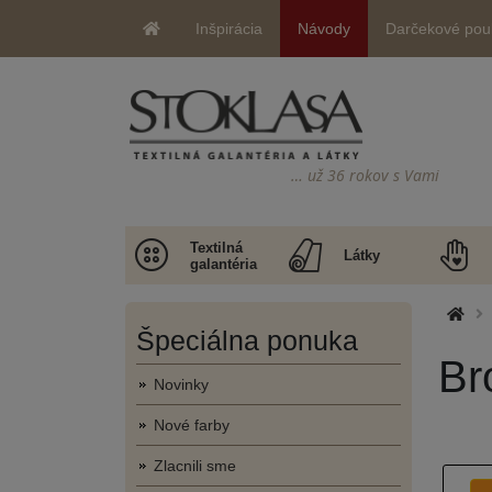
Inšpirácia
Návody
Darčekové pou
… už 36 rokov s Vami
Textilná
Látky
galantéria
Špeciálna ponuka
Br
Novinky
Nové farby
Zlacnili sme