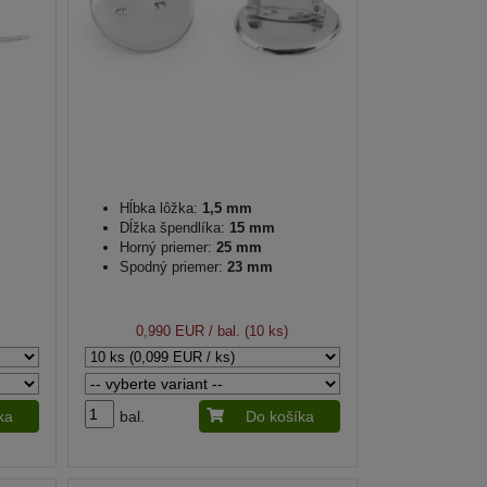
Hĺbka lôžka:
1,5 mm
Dĺžka špendlíka:
15 mm
Horný priemer:
25 mm
Spodný priemer:
23 mm
0,990 EUR
/ bal. (10 ks)
ka
bal.
Do košíka