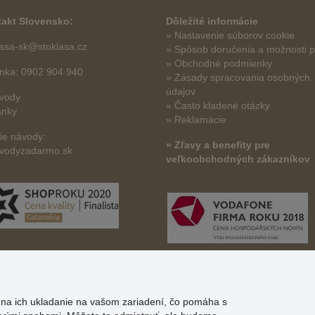
akt Slovensko:
Dôležité informácie
» Nastavenie súborov cookie
lasa-sk@stoklasa.cz
»
Spôsob doručenia a možnosti p
» Obchodné podmienky
linka: 0902 904 940
» Zásady spracovania osobných
údajov
vody
» Často kladené otázky
ánky
» Reklamácie
šie návody:
» Zľavy a benefity pre
vodyzadarmo.sk
veľkoobchodných zákazníkov
s na ich ukladanie na vašom zariadení, čo pomáha s