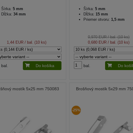
Šírka:
5 mm
Šírka:
5 mm
Dĺžka:
34 mm
Dĺžka:
15 mm
Priemer otvoru:
1,5 mm
0,970 EUR
/ bal. (10 ks)
1,44 EUR
/ bal. (10 ks)
0,680 EUR
/ bal. (10 ks)
bal.
Do košíka
bal.
Do koší
ošňový mostík 5x25 mm 750083
Brošňový mostík 5x29 mm 75
-25%