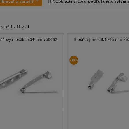
TIP: Zobrazte si tovar
podľa farieb, výtvar
iltrovať a zoradiť
azené
1 -
11
z
11
ošňový mostík 5x34 mm 750082
Brošňový mostík 5x15 mm 75
-30%