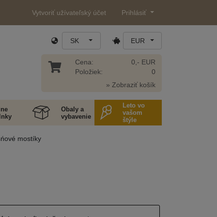
Vytvoriť užívateľský účet
Prihlásiť
SK
EUR
Cena:
0,- EUR
Položiek:
0
» Zobraziť košík
Leto vo
ne
Obaly a
vašom
lnky
vybavenie
štýle
ńové mostíky