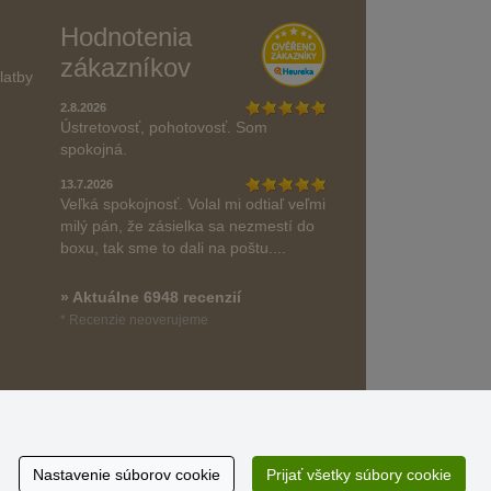
Hodnotenia
zákazníkov
latby
2.8.2026
Ústretovosť, pohotovosť. Som
spokojná.
13.7.2026
Veľká spokojnosť. Volal mi odtiaľ veľmi
milý pán, že zásielka sa nezmestí do
boxu, tak sme to dali na poštu....
» Aktuálne 6948 recenzií
* Recenzie neoverujeme
Nastavenie súborov cookie
Prijať všetky súbory cookie