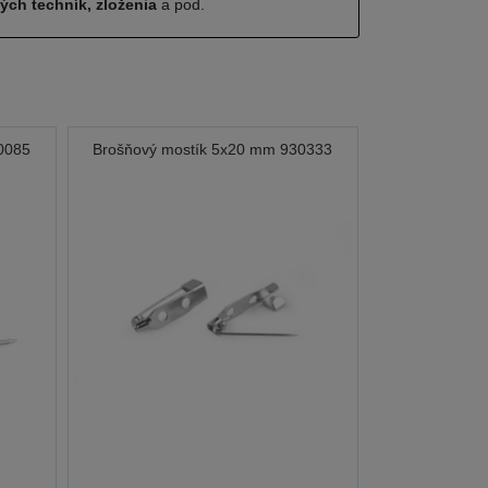
ných techník, zloženia
a pod.
0085
Brošňový mostík 5x20 mm 930333