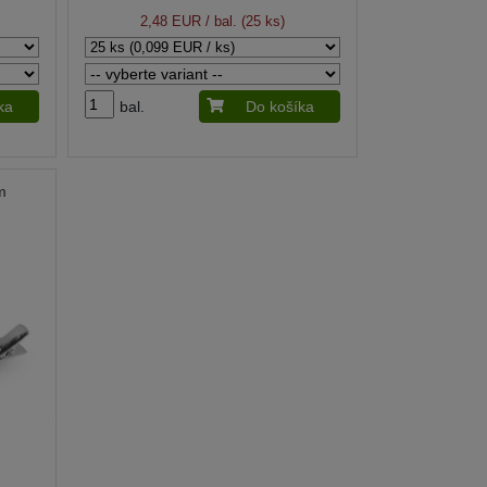
2,48 EUR
/ bal. (25 ks)
ka
bal.
Do košíka
m