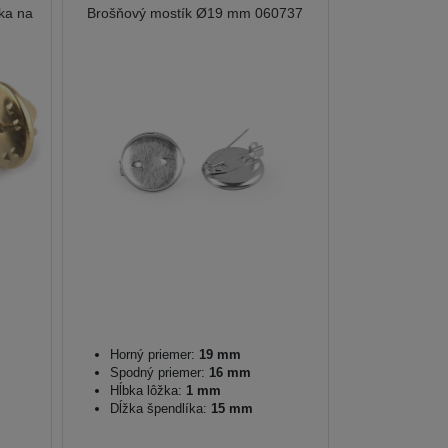
ka na
Brošňový mostík Ø19 mm 060737
Horný priemer:
19 mm
Spodný priemer:
16 mm
Hĺbka lôžka:
1 mm
Dĺžka špendlíka:
15 mm