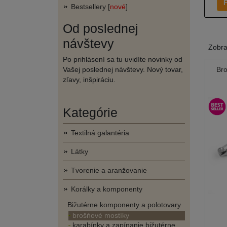
F
Bestsellery [
nové
]
Od poslednej
návštevy
Zobr
Po prihlásení sa tu uvidíte novinky od
Vašej poslednej návštevy. Nový tovar,
Br
zľavy, inšpiráciu.
Kategórie
Textilná galantéria
Látky
Tvorenie a aranžovanie
Korálky a komponenty
Bižutérne komponenty a polotovary
brošńové mostíky
karabínky a zapínanie bižutérne