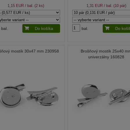
1,15 EUR
/ bal. (2 ks)
1,31 EUR
/ bal. (10 pár)
bal.
Do košíka
bal.
Do koší
šňový mostík 30x47 mm 230958
Brošňový mostík 25x40 m
univerzálny 160828