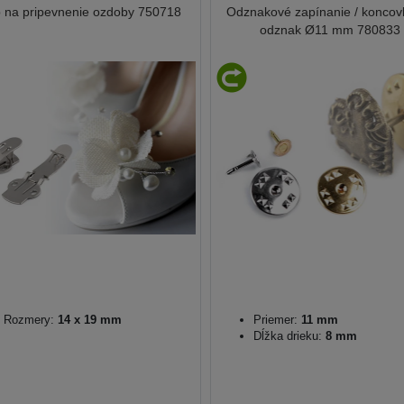
p na pripevnenie ozdoby 750718
Odznakové zapínanie / koncov
odznak Ø11 mm 780833
Rozmery:
14 x 19 mm
Priemer:
11 mm
Dĺžka drieku:
8 mm