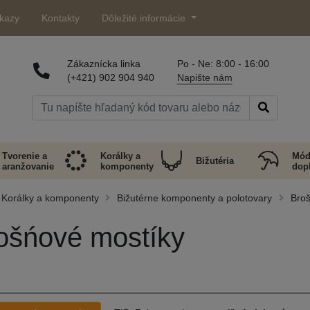
kazy
Kontakty
Dôležité informácie
Zákaznícka linka
Po - Ne: 8:00 - 16:00
(+421) 902 904 940
Napište nám
Tvorenie a
Korálky a
Mód
Bižutéria
aranžovanie
komponenty
dop
Korálky a komponenty
Bižutérne komponenty a polotovary
Broš
ošńové mostíky