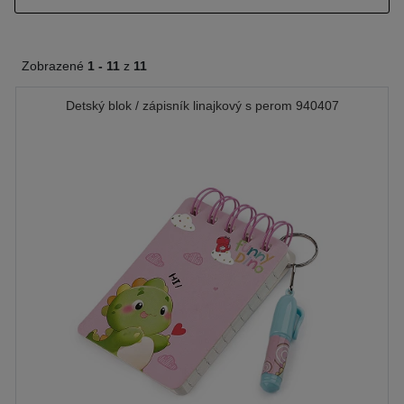
Zobrazené
1 -
11
z
11
Detský blok / zápisník linajkový s perom 940407