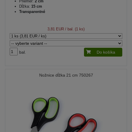
Priemer:
2 cm
Dĺžka:
15 cm
Transparentné
3,81 EUR
/ bal. (1 ks)
bal.
Do košíka
Nožnice dĺžka 21 cm 750267