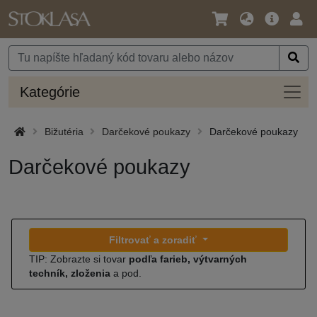
Jazyk
Hlavná
Prih
/
ponuka
Mena
Kateg
Kategórie
Bižutéria
Darčekové poukazy
Darčekové poukazy
Darčekové poukazy
Filtrovať a zoradiť
TIP: Zobrazte si tovar
podľa farieb, výtvarných
techník, zloženia
a pod.