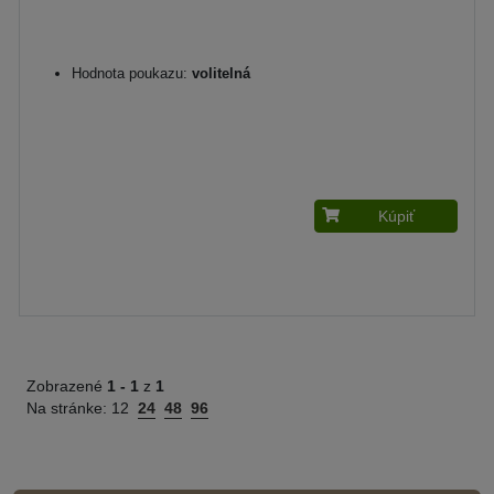
Hodnota poukazu:
volitelná
Kúpiť
Zobrazené
1 -
1
z
1
Na stránke:
12
24
48
96