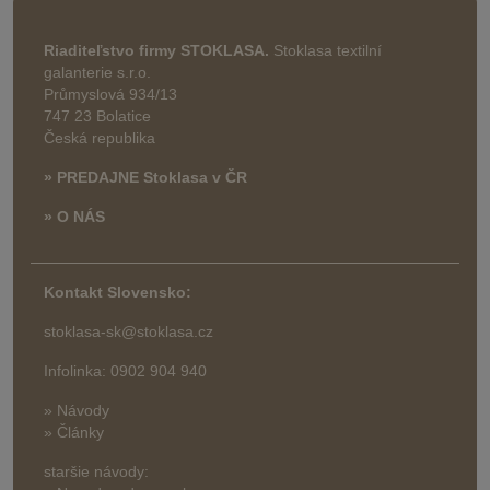
Riaditeľstvo firmy STOKLASA.
Stoklasa textilní
galanterie s.r.o.
Průmyslová 934/13
747 23 Bolatice
Česká republika
» PREDAJNE Stoklasa v ČR
» O NÁS
Kontakt Slovensko:
stoklasa-sk@stoklasa.cz
Infolinka: 0902 904 940
» Návody
» Články
staršie návody: