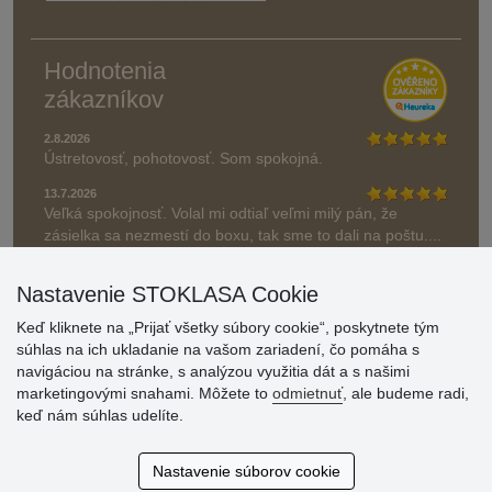
Hodnotenia
zákazníkov
2.8.2026
Ústretovosť, pohotovosť. Som spokojná.
13.7.2026
Veľká spokojnosť. Volal mi odtiaľ veľmi milý pán, že
zásielka sa nezmestí do boxu, tak sme to dali na poštu....
» Aktuálne 6948 recenzií
Nastavenie STOKLASA Cookie
* Recenzie neoverujeme
Keď kliknete na „Prijať všetky súbory cookie“, poskytnete tým
súhlas na ich ukladanie na vašom zariadení, čo pomáha s
navigáciou na stránke, s analýzou využitia dát a s našimi
marketingovými snahami. Môžete to
odmietnuť
, ale budeme radi,
keď nám súhlas udelíte.
Nastavenie súborov cookie