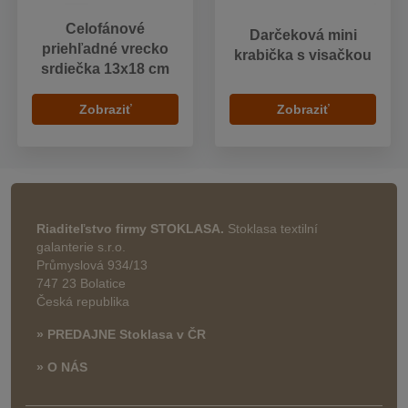
Celofánové
Darčeková mini
priehľadné vrecko
krabička s visačkou
srdiečka 13x18 cm
Zobraziť
Zobraziť
Riaditeľstvo firmy STOKLASA.
Stoklasa textilní
galanterie s.r.o.
Průmyslová 934/13
747 23 Bolatice
Česká republika
» PREDAJNE Stoklasa v ČR
» O NÁS