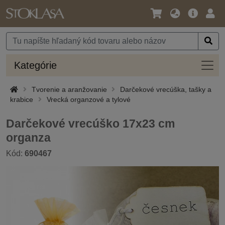
Jazyk
Hlavná
Prih
/
ponuka
Mena
Kateg
Kategórie
Tvorenie a aranžovanie
Darčekové vrecúška, tašky a
krabice
Vrecká organzové a tylové
Darčekové vrecúško 17x23 cm
organza
Kód:
690467