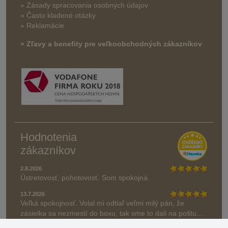
» Zásady spracovania osobných údajov
» Často kladené otázky
» Reklamácie
» Zľavy a benefity pre veľkoobchodných zákazníkov
Hodnotenia
zákazníkov
2.8.2026
Ústretovosť, pohotovosť. Som spokojná.
13.7.2026
Veľká spokojnosť. Volal mi odtiaľ veľmi milý pán, že
zásielka sa nezmestí do boxu, tak sme to dali na poštu....