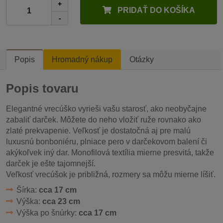
+
PRIDAŤ DO KOŠÍKA
-
Popis
Hromadný nákup
Otázky
Popis tovaru
Elegantné vrecúško vyrieši vašu starosť, ako neobyčajne
zabaliť darček. Môžete do neho vložiť ruže rovnako ako
zlaté prekvapenie. Veľkosť je dostatočná aj pre malú
luxusnú bonboniéru, plniace pero v darčekovom balení či
akýkoľvek iný dar. Monofilová textília mierne presvitá, takže
darček je ešte tajomnejší.
Veľkosť vrecúšok je približná, rozmery sa môžu mierne líšiť.
Šírka:
cca 17 cm
Výška:
cca 23 cm
Výška po šnúrky:
cca 17 cm