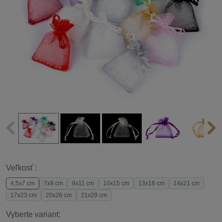
Veľkosť :
4,5x7 cm
7x9 cm
9x11 cm
10x15 cm
13x18 cm
14x21 cm
17x23 cm
20x26 cm
21x29 cm
Vyberte variant: