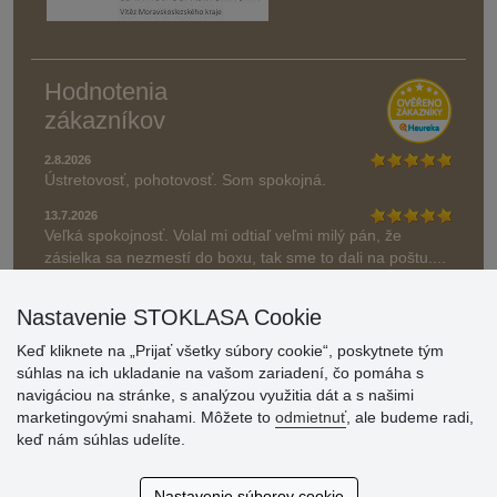
Hodnotenia
zákazníkov
2.8.2026
Ústretovosť, pohotovosť. Som spokojná.
13.7.2026
Veľká spokojnosť. Volal mi odtiaľ veľmi milý pán, že
zásielka sa nezmestí do boxu, tak sme to dali na poštu....
» Aktuálne 6948 recenzií
Nastavenie STOKLASA Cookie
* Recenzie neoverujeme
Keď kliknete na „Prijať všetky súbory cookie“, poskytnete tým
súhlas na ich ukladanie na vašom zariadení, čo pomáha s
navigáciou na stránke, s analýzou využitia dát a s našimi
marketingovými snahami. Môžete to
odmietnuť
, ale budeme radi,
keď nám súhlas udelíte.
Nastavenie súborov cookie