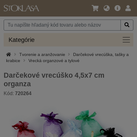
Jazyk
Hlavná
Prih
/
ponuka
Mena
Kateg
Kategórie
Tvorenie a aranžovanie
Darčekové vrecúška, tašky a
krabice
Vrecká organzové a tylové
Darčekové vrecúško 4,5x7 cm
organza
Kód:
720264