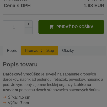
Cena s DPH
1,98 EUR
+
PRIDAŤ DO KOŠÍKA
-
Popis
Hromadný nákup
Otázky
Popis tovaru
Darčekové vrecúško
je skvelé na zabalenie drobných
darčekov, napríklad prsteňou, retiazok, príveskov, náušníc a
pod. Je vyrobený z jemne lesklej organzy.
Ľahko sa
uzaviera
pomocou dvoch sťahovacích saténových šnúrok.
Šírka:
4,5 cm
Výška:
7 cm