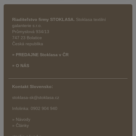
Riaditeľstvo firmy STOKLASA.
Stoklasa textilní
galanterie s.r.o.
Průmyslová 934/13
747 23 Bolatice
Česká republika
» PREDAJNE Stoklasa v ČR
» O NÁS
Kontakt Slovensko:
stoklasa-sk@stoklasa.cz
Infolinka: 0902 904 940
» Návody
» Články