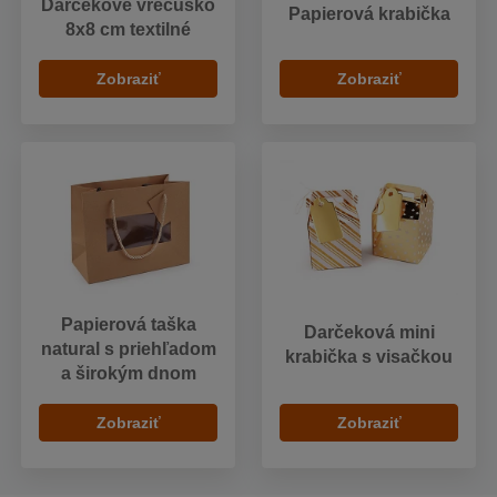
Darčekové vrecúško
Papierová krabička
8x8 cm textilné
Zobraziť
Zobraziť
Papierová taška
Darčeková mini
natural s priehľadom
krabička s visačkou
a širokým dnom
Zobraziť
Zobraziť