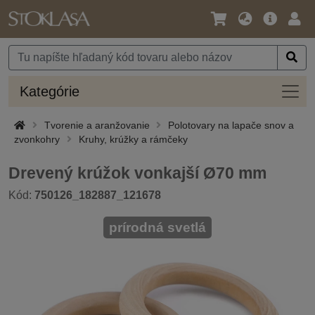
Jazyk
Hlavná
Prih
/
ponuka
Mena
Kateg
Kategórie
Tvorenie a aranžovanie
Polotovary na lapače snov a
zvonkohry
Kruhy, krúžky a rámčeky
Drevený krúžok vonkajší Ø70 mm
Kód:
750126_182887_121678
prírodná svetlá