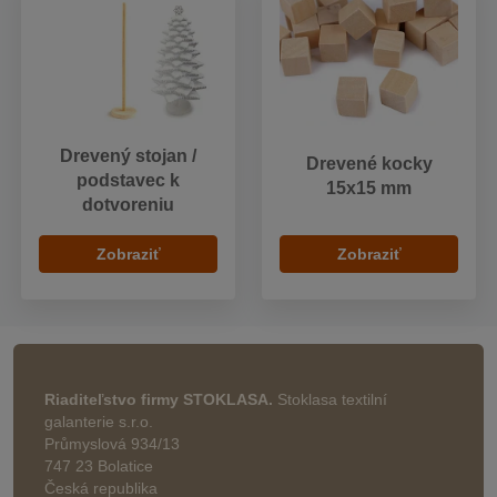
Drevený stojan /
Drevené kocky
podstavec k
15x15 mm
dotvoreniu
Zobraziť
Zobraziť
Riaditeľstvo firmy STOKLASA.
Stoklasa textilní
galanterie s.r.o.
Průmyslová 934/13
747 23 Bolatice
Česká republika