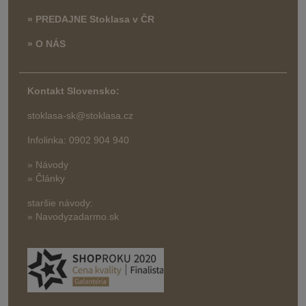
» PREDAJNE Stoklasa v ČR
» O NÁS
Kontakt Slovensko:
stoklasa-sk@stoklasa.cz
Infolinka: 0902 904 940
» Návody
» Články
staršie návody:
» Navodyzadarmo.sk