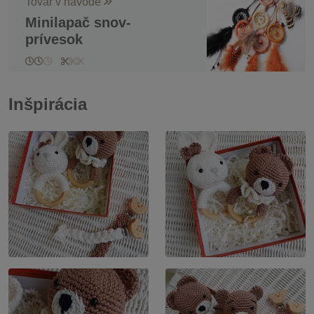
Tovar v návode
Minilapač snov-
prívesok
Inšpirácia