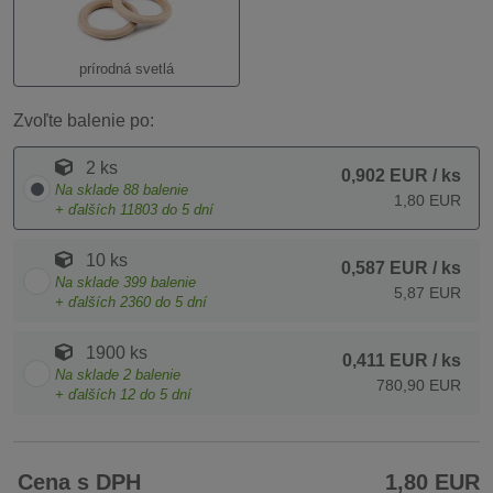
prírodná svetlá
Zvoľte balenie po:
2 ks
0,902 EUR
/ ks
Na sklade
88
balenie
1,80 EUR
+ ďalších
11803
do 5 dní
10 ks
0,587 EUR
/ ks
Na sklade
399
balenie
5,87 EUR
+ ďalších
2360
do 5 dní
1900 ks
0,411 EUR
/ ks
Na sklade
2
balenie
780,90 EUR
+ ďalších
12
do 5 dní
Cena s DPH
1,80 EUR