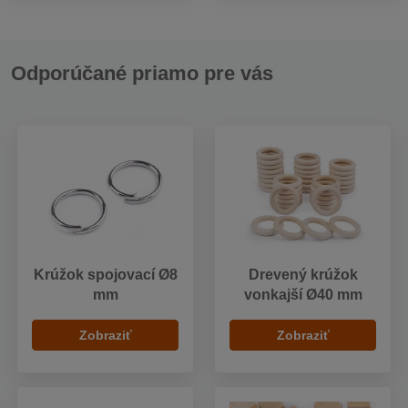
Odporúčané priamo pre vás
Krúžok spojovací Ø8
Drevený krúžok
mm
vonkajší Ø40 mm
Zobraziť
Zobraziť