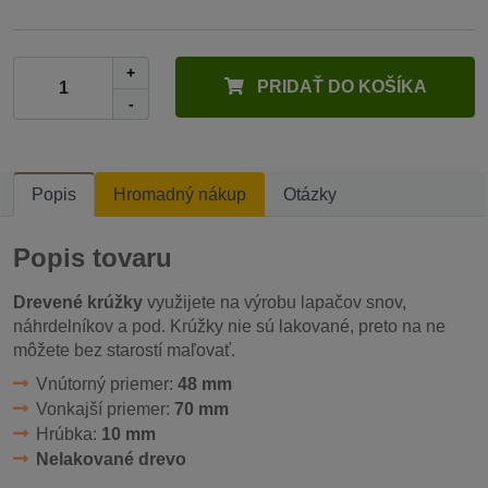
+
PRIDAŤ DO KOŠÍKA
-
Popis
Hromadný nákup
Otázky
Popis tovaru
Drevené krúžky
využijete na výrobu lapačov snov,
náhrdelníkov a pod. Krúžky nie sú lakované, preto na ne
môžete bez starostí maľovať.
Vnútorný priemer:
48 mm
Vonkajší priemer:
70 mm
Hrúbka:
10 mm
Nelakované drevo