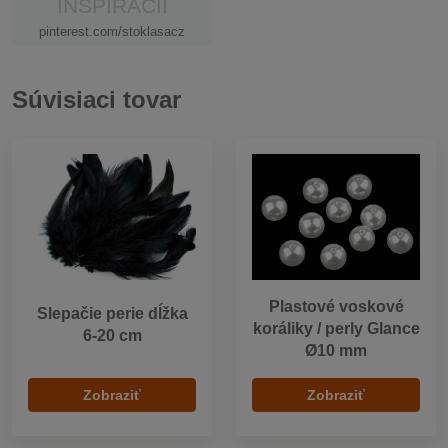
INŠPIRÁCIÍ
pinterest.com/stoklasacz
Súvisiaci tovar
Plastové voskové
Slepačie perie dĺžka
koráliky / perly Glance
6-20 cm
Ø10 mm
Zobraziť
Zobraziť