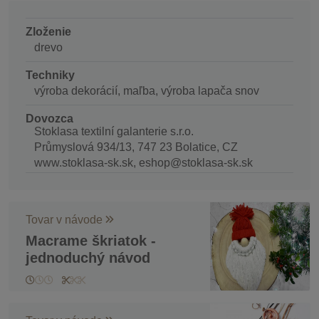
Zloženie
drevo
Techniky
výroba dekorácií, maľba, výroba lapača snov
Dovozca
Stoklasa textilní galanterie s.r.o.
Průmyslová 934/13, 747 23 Bolatice, CZ
www.stoklasa-sk.sk, eshop@stoklasa-sk.sk
Tovar v návode
Macrame škriatok -
jednoduchý návod