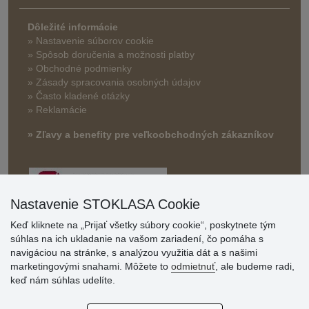
Dôležité informácie
» Nastavenie súborov cookie
»
Spôsob doručenia a možnosti platby
» Obchodné podmienky
» Zásady spracovania osobných údajov
» Často kladené otázky
» Reklamácie
» Zľavy a benefity pre veľkoobchodných zákazníkov
Nastavenie STOKLASA Cookie
Keď kliknete na „Prijať všetky súbory cookie“, poskytnete tým
súhlas na ich ukladanie na vašom zariadení, čo pomáha s
navigáciou na stránke, s analýzou využitia dát a s našimi
Hodnotenia
marketingovými snahami. Môžete to
odmietnuť
, ale budeme radi,
zákazníkov
keď nám súhlas udelíte.
2.8.2026