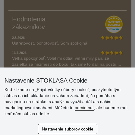
Hodnotenia
zákazníkov
2.8.2026
Ústretovosť, pohotovosť. Som spokojná.
13.7.2026
Veľká spokojnosť. Volal mi odtiaľ veľmi milý pán, že
zásielka sa nezmestí do boxu, tak sme to dali na poštu....
» Aktuálne 6948 recenzií
Nastavenie STOKLASA Cookie
* Recenzie neoverujeme
Keď kliknete na „Prijať všetky súbory cookie“, poskytnete tým
súhlas na ich ukladanie na vašom zariadení, čo pomáha s
navigáciou na stránke, s analýzou využitia dát a s našimi
marketingovými snahami. Môžete to
odmietnuť
, ale budeme radi,
keď nám súhlas udelíte.
Nastavenie súborov cookie