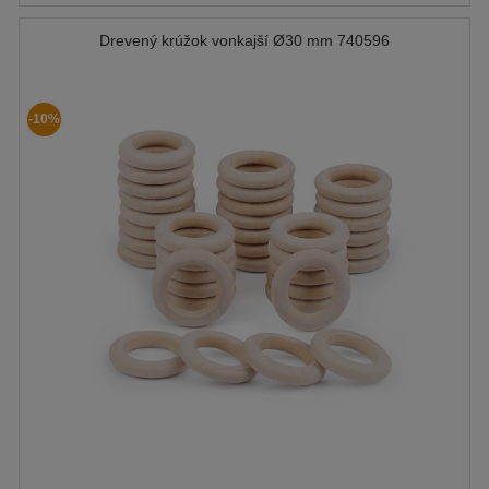
Drevený krúžok vonkajší Ø30 mm 740596
-10%