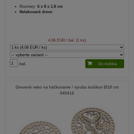
Rozmery:
6 x 8 x 1,8 cm
Nelakované drevo
4,06 EUR
/ bal. (1 ks)
bal.
Do košíka
Drevené veko na háčkovanie / výrobu košíkov Ø18 cm
940416