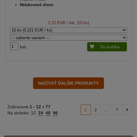
Nelakované drevo
2,21 EUR
/ bal. (10 ks)
bal.
Do košíka
Zobrazené
1 -
12
z
77
1
2
...
7
Na stránke:
12
24
48
96