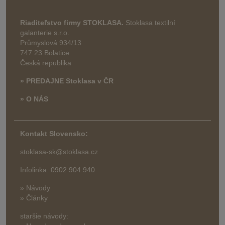
Riaditeľstvo firmy STOKLASA.
Stoklasa textilní
galanterie s.r.o.
Průmyslová 934/13
747 23 Bolatice
Česká republika
» PREDAJNE Stoklasa v ČR
» O NÁS
Kontakt Slovensko:
stoklasa-sk@stoklasa.cz
Infolinka: 0902 904 940
» Návody
» Články
staršie návody: