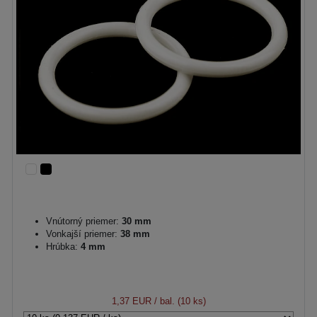
Vnútorný priemer:
30 mm
Vonkajší priemer:
38 mm
Hrúbka:
4 mm
1,37 EUR
/ bal. (10 ks)