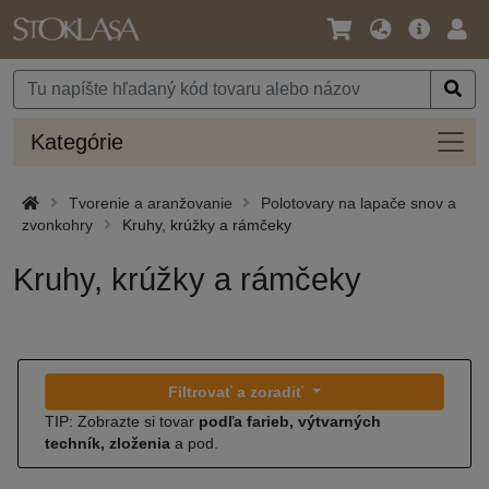
Jazyk
Hlavná
Prih
/
ponuka
Mena
Kateg
Kategórie
Tvorenie a aranžovanie
Polotovary na lapače snov a
zvonkohry
Kruhy, krúžky a rámčeky
Kruhy, krúžky a rámčeky
Filtrovať a zoradiť
TIP: Zobrazte si tovar
podľa farieb, výtvarných
techník, zloženia
a pod.