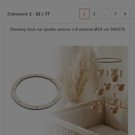
Zobrazené
1 -
12
z
77
1
2
...
7
Drevený kruh na výrobu vencov s 8 otvormi Ø24 cm 940376