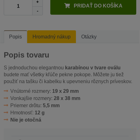
+
PRIDAŤ DO KOŠÍKA
-
Popis
Hromadný nákup
Otázky
Popis tovaru
S jednoduchou elegantnou
karabínou v tvare oválu
budete mať všetky kľúče pekne pokope. Môžete ju tiež
použiť na tašku či kabelku k upevneniu rôznych príveskov.
Vnútorné rozmery:
19 x 29 mm
Vonkajšie rozmery:
28 x 38 mm
Priemer drôtu:
5,5 mm
Hmotnosť:
12 g
Nie je otočná