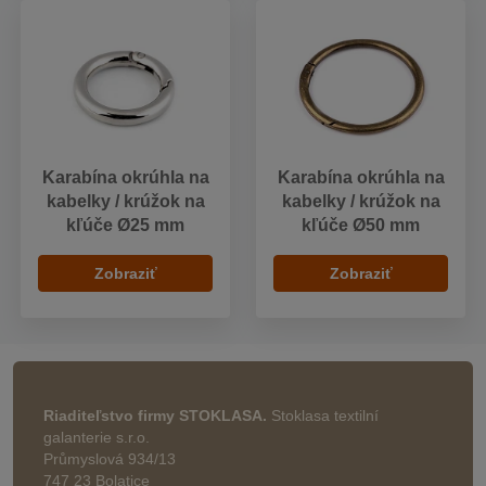
Karabína okrúhla na
Karabína okrúhla na
kabelky / krúžok na
kabelky / krúžok na
kľúče Ø25 mm
kľúče Ø50 mm
Zobraziť
Zobraziť
Riaditeľstvo firmy STOKLASA.
Stoklasa textilní
galanterie s.r.o.
Průmyslová 934/13
747 23 Bolatice