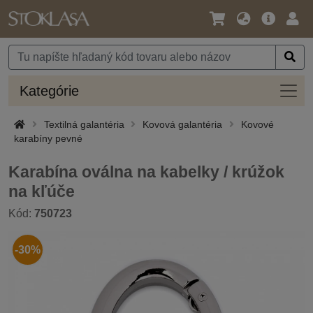
Jazyk
Hlavná
Prih
/
ponuka
Mena
Kateg
Kategórie
Textilná galantéria
Kovová galantéria
Kovové
karabíny pevné
Karabína oválna na kabelky / krúžok
na kľúče
Kód:
750723
-30%