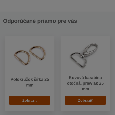
Odporúčané priamo pre vás
Kovová karabína
Polokrúžok šírka 25
otočná, prievlak 25
mm
mm
Zobraziť
Zobraziť