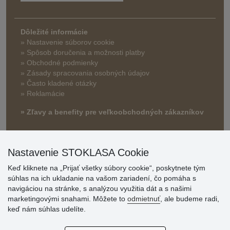
Dôležité informácie
» Nastavenie súborov cookie
»
Spôsob doručenia a možnosti platby
» Obchodné podmienky
» Zásady spracovania osobných údajov
» Často kladené otázky
» Reklamácie
» Zľavy a benefity pre veľkoobchodných zákazníkov
Nastavenie STOKLASA Cookie
Keď kliknete na „Prijať všetky súbory cookie“, poskytnete tým
súhlas na ich ukladanie na vašom zariadení, čo pomáha s
navigáciou na stránke, s analýzou využitia dát a s našimi
marketingovými snahami. Môžete to
odmietnuť
, ale budeme radi,
Hodnotenia
keď nám súhlas udelíte.
zákazníkov