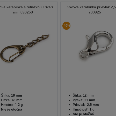
ová karabínka s retiazkou 18x48
Kovová karabínka prievlak 2
mm 890258
730925
-40%
Šírka:
18 mm
Šírka:
12 mm
Dĺžka:
48 mm
Výška:
21 mm
Hmotnosť:
2 g
Prievlak:
2,5 mm
Nie je otočná
Hmotnosť:
1 g
Nie je otočná