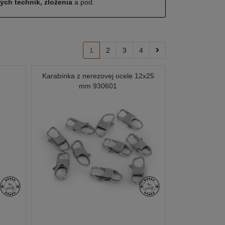
ných techník, zloženia
a pod.
1
2
3
4
Karabínka z nerezovej ocele 12x25
mm 930601