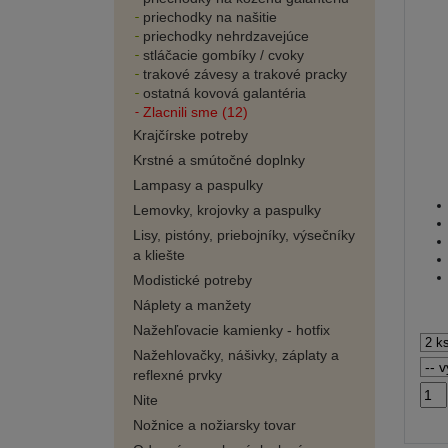
priechodky na našitie
priechodky nehrdzavejúce
stláčacie gombíky / cvoky
trakové závesy a trakové pracky
ostatná kovová galantéria
Zlacnili sme (12)
Krajčírske potreby
Krstné a smútočné doplnky
Lampasy a paspulky
Lemovky, krojovky a paspulky
Lisy, pistóny, priebojníky, výsečníky
a kliešte
Modistické potreby
Náplety a manžety
Nažehľovacie kamienky - hotfix
Nažehlovačky, nášivky, záplaty a
reflexné prvky
Nite
Nožnice a nožiarsky tovar