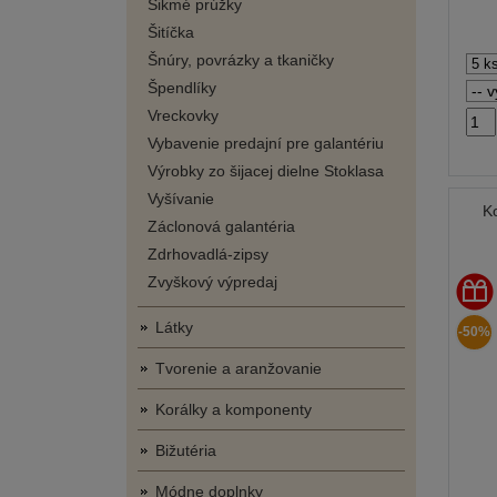
Šikmé prúžky
Šitíčka
Šnúry, povrázky a tkaničky
Špendlíky
Vreckovky
Vybavenie predajní pre galantériu
Výrobky zo šijacej dielne Stoklasa
Vyšívanie
K
Záclonová galantéria
Zdrhovadlá-zipsy
Zvyškový výpredaj
Látky
-50%
Tvorenie a aranžovanie
Korálky a komponenty
Bižutéria
Módne doplnky