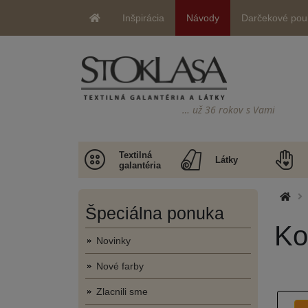
Inšpirácia
Návody
Darčekové pou
… už 36 rokov s Vami
Textilná
Látky
galantéria
Špeciálna ponuka
Ko
Novinky
Nové farby
Zlacnili sme