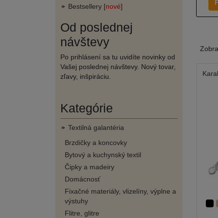
F
Bestsellery [
nové
]
Od poslednej
návštevy
Zobr
Po prihlásení sa tu uvidíte novinky od
Vašej poslednej návštevy. Nový tovar,
Kara
zľavy, inšpiráciu.
Kategórie
Textilná galantéria
Brzdičky a koncovky
Bytový a kuchynský textil
Čipky a madeiry
Domácnosť
Fixačné materiály, vlizelíny, výplne a
výstuhy
Flitre, glitre