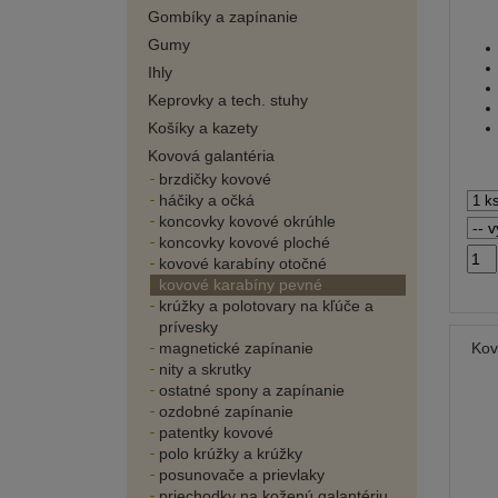
Gombíky a zapínanie
Gumy
Ihly
Keprovky a tech. stuhy
Košíky a kazety
Kovová galantéria
brzdičky kovové
háčiky a očká
koncovky kovové okrúhle
koncovky kovové ploché
kovové karabíny otočné
kovové karabíny pevné
krúžky a polotovary na kľúče a
prívesky
magnetické zapínanie
Kov
nity a skrutky
ostatné spony a zapínanie
ozdobné zapínanie
patentky kovové
polo krúžky a krúžky
posunovače a prievlaky
priechodky na koženú galantériu