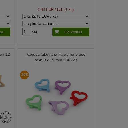
2,48 EUR
/ bal. (1 ks)
ka
bal.
Do košíka
lak 12
Kovová lakovaná karabína srdce
prievlak 15 mm 930223
-30%