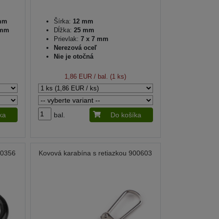
mm
Šírka:
12 mm
 mm
Dĺžka:
25 mm
Prievlak:
7 x 7 mm
Nerezová oceľ
Nie je otočná
1,86 EUR
/ bal. (1 ks)
ka
bal.
Do košíka
40356
Kovová karabína s retiazkou 900603