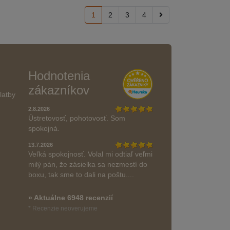
1
2
3
4
Hodnotenia
zákazníkov
latby
2.8.2026
Ústretovosť, pohotovosť. Som
spokojná.
13.7.2026
Veľká spokojnosť. Volal mi odtiaľ veľmi
milý pán, že zásielka sa nezmestí do
boxu, tak sme to dali na poštu....
» Aktuálne 6948 recenzií
* Recenzie neoverujeme