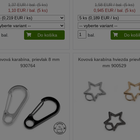
1,37 EUR
/ bal. (5 ks)
1,58 EUR
/ bal. (5 ks)
1,10 EUR
/ bal. (5 ks)
0,945 EUR
/ bal. (5 ks)
bal.
Do košíka
bal.
Do koší
ovová karabína, prievlak 8 mm
Kovová karabína hviezda priev
930764
mm 900529