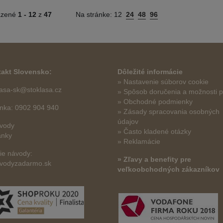
azené
1 -
12
z
47
Na stránke:
12
24
48
96
akt Slovensko:
Dôležité informácie
» Nastavenie súborov cookie
lasa-sk@stoklasa.cz
»
Spôsob doručenia a možnosti p
» Obchodné podmienky
linka: 0902 904 940
» Zásady spracovania osobných
údajov
vody
» Často kladené otázky
ánky
» Reklamácie
šie návody:
» Zľavy a benefity pre
vodyzadarmo.sk
veľkoobchodných zákazníkov