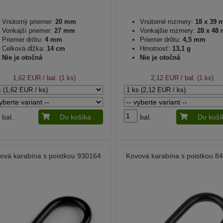
Vnútorný priemer:
20 mm
Vnútorné rozmery:
18 x 39 
Vonkajší priemer:
27 mm
Vonkajšie rozmery:
28 x 48
Priemer drôtu:
4 mm
Priemer drôtu:
4,5 mm
Celková dĺžka:
14 cm
Hmotnosť:
13,1 g
Nie je otočná
Nie je otočná
1,62 EUR
/ bal. (1 ks)
2,12 EUR
/ bal. (1 ks)
bal.
Do košíka
bal.
Do koší
ová karabína s poistkou 930164
Kovová karabína s poistkou 8