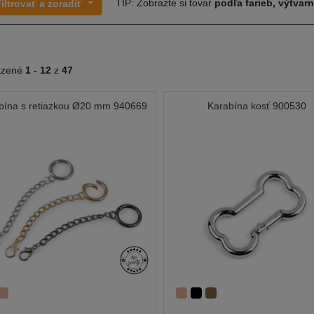
TIP: Zobrazte si tovar
podľa farieb, výtvar
iltrovať a zoradiť
azené
1 -
12
z
47
bína s retiazkou Ø20 mm 940669
Karabína kosť 900530