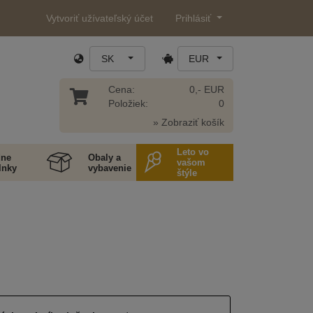
Vytvoriť užívateľský účet
Prihlásiť
SK
EUR
Cena:
0,- EUR
Položiek:
0
» Zobraziť košík
Leto vo
ne
Obaly a
vašom
lnky
vybavenie
štýle