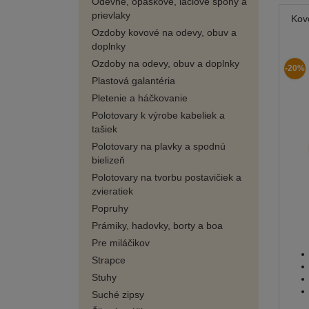
Odevné, opaskové, laclové spony a
prievlaky
Kov
Ozdoby kovové na odevy, obuv a
doplnky
Ozdoby na odevy, obuv a doplnky
-20%
Plastová galantéria
Pletenie a háčkovanie
Polotovary k výrobe kabeliek a
tašiek
Polotovary na plavky a spodnú
bielizeň
Polotovary na tvorbu postavičiek a
zvieratiek
Popruhy
Prámiky, hadovky, borty a boa
Pre miláčikov
Strapce
Stuhy
Suché zipsy