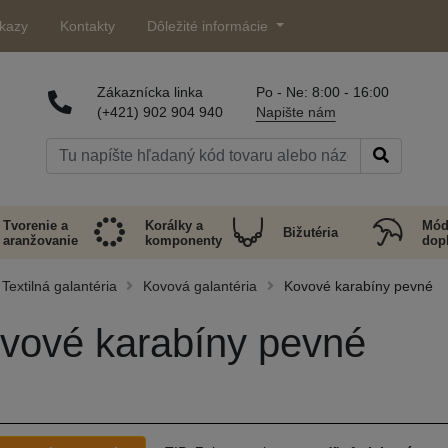
kazy
Kontakty
Dôležité informácie
Zákaznícka linka
Po - Ne: 8:00 - 16:00
(+421) 902 904 940
Napište nám
Tvorenie a
Korálky a
Mód
Bižutéria
aranžovanie
komponenty
dop
Textilná galantéria
Kovová galantéria
Kovové karabíny pevné
vové karabíny pevné