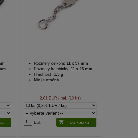
mm
Rozmery celkom:
11 x 57 mm
 mm
Rozmery karabinky:
11 x 26 mm
Hmotnosť:
1,5 g
Nie je otočná
2,61 EUR
/ bal. (10 ks)
ka
bal.
Do košíka