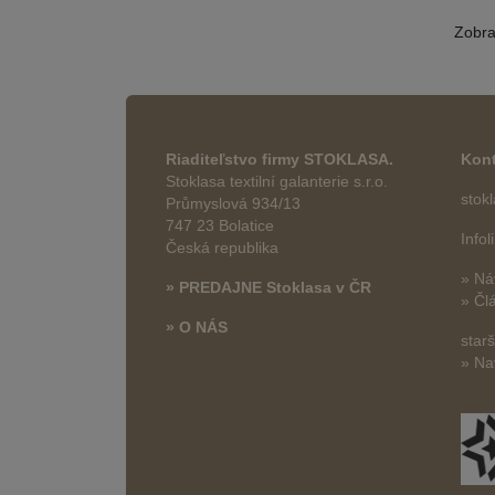
Zobr
Riaditeľstvo firmy STOKLASA.
Kont
Stoklasa textilní galanterie s.r.o.
stok
Průmyslová 934/13
747 23 Bolatice
Info
Česká republika
» Ná
» PREDAJNE Stoklasa v ČR
» Čl
» O NÁS
star
» Na