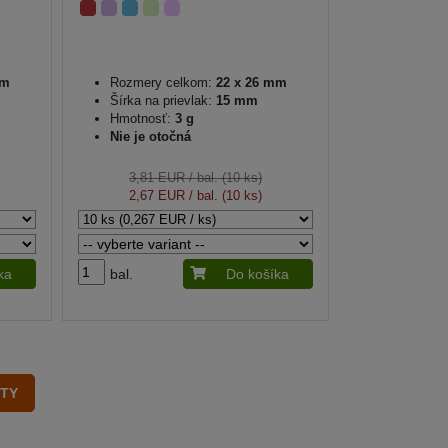
mm
Rozmery celkom:
22 x 26 mm
Šírka na prievlak:
15 mm
Hmotnosť:
3 g
Nie je otočná
3,81 EUR
/ bal. (10 ks)
2,67 EUR
/ bal. (10 ks)
ka
bal.
Do košíka