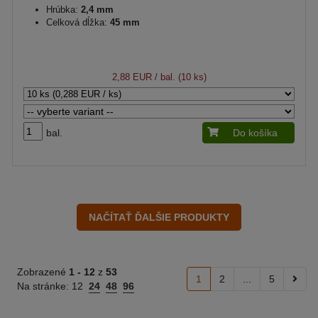
Hrúbka:
2,4 mm
Celková dĺžka:
45 mm
2,88 EUR
/ bal. (10 ks)
bal.
Do košíka
Zobrazené
1 -
12
z
53
1
2
...
5
Na stránke:
12
24
48
96