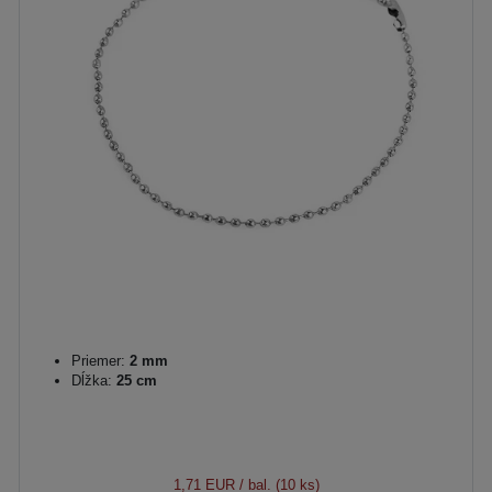
Priemer:
2 mm
Dĺžka:
25 cm
1,71 EUR
/ bal. (10 ks)