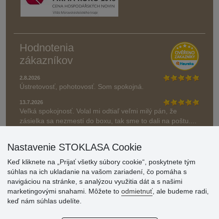
Hodnotenia
zákazníkov
2.8.2026
Ústretovosť, pohotovosť. Som spokojná.
13.7.2026
Veľká spokojnosť. Volal mi odtiaľ veľmi milý pán, že
zásielka sa nezmestí do boxu, tak sme to dali na poštu....
» Aktuálne 6948 recenzií
Nastavenie STOKLASA Cookie
* Recenzie neoverujeme
Keď kliknete na „Prijať všetky súbory cookie“, poskytnete tým
súhlas na ich ukladanie na vašom zariadení, čo pomáha s
navigáciou na stránke, s analýzou využitia dát a s našimi
marketingovými snahami. Môžete to
odmietnuť
, ale budeme radi,
keď nám súhlas udelíte.