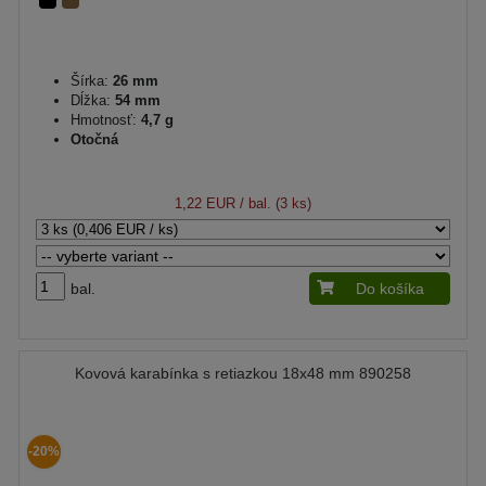
Šírka:
26 mm
Dĺžka:
54 mm
Hmotnosť:
4,7 g
Otočná
1,22 EUR
/ bal. (3 ks)
bal.
Do košíka
Kovová karabínka s retiazkou 18x48 mm 890258
-20%