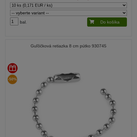
bal.
Do košíka
Guľôčková retiazka 8 cm pútko 930745
-50%