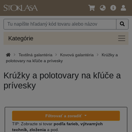
Jazyk
Hlavná
Prih
/
ponuka
Mena
Kateg
Kategórie
Textilná galantéria
Kovová galantéria
Krúžky a
polotovary na kľúče a prívesky
Krúžky a polotovary na kľúče a
prívesky
Filtrovať a zoradiť
TIP: Zobrazte si tovar
podľa farieb, výtvarných
techník, zloženia
a pod.