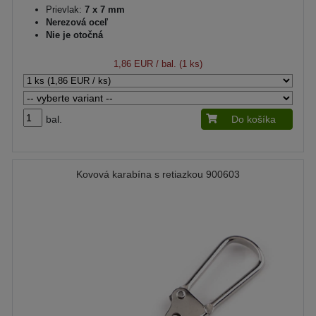
Prievlak:
7 x 7 mm
Nerezová oceľ
Nie je otočná
1,86 EUR
/ bal. (1 ks)
bal.
Do košíka
Kovová karabína s retiazkou 900603