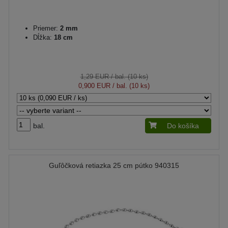
Priemer:
2 mm
Dĺžka:
18 cm
1,29 EUR
/ bal. (10 ks)
0,900 EUR
/ bal. (10 ks)
bal.
Do košíka
Guľôčková retiazka 25 cm pútko 940315