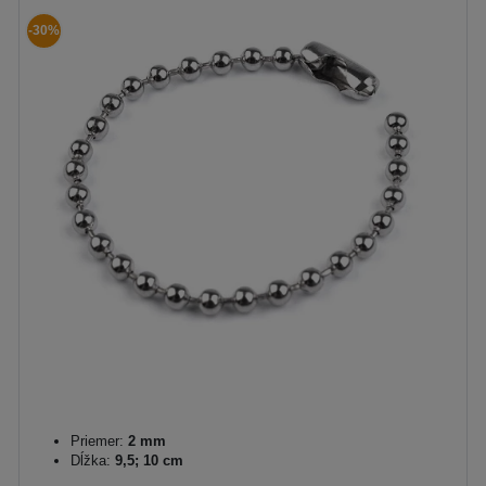
-30%
Priemer:
2 mm
Dĺžka:
9,5; 10 cm