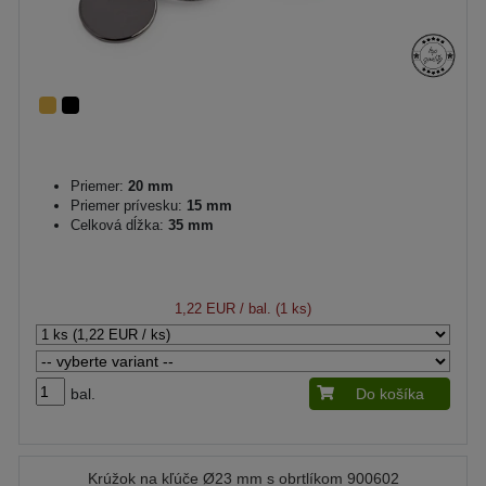
Priemer:
20 mm
Priemer prívesku:
15 mm
Celková dĺžka:
35 mm
1,22 EUR
/ bal. (1 ks)
bal.
Do košíka
Krúžok na kľúče Ø23 mm s obrtlíkom 900602