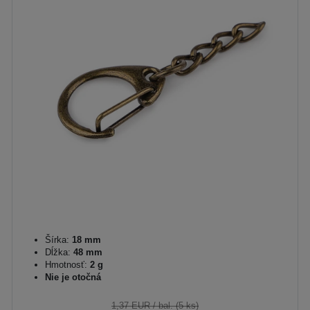
Šírka:
18 mm
Dĺžka:
48 mm
Hmotnosť:
2 g
Nie je otočná
1,37 EUR
/ bal. (5 ks)