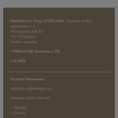
Riaditeľstvo firmy STOKLASA.
Stoklasa textilní
galanterie s.r.o.
Průmyslová 934/13
747 23 Bolatice
Česká republika
» PREDAJNE Stoklasa v ČR
» O NÁS
Kontakt Slovensko:
stoklasa-sk@stoklasa.cz
Infolinka: 0902 904 940
» Návody
» Články