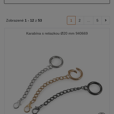
Zobrazené
1 -
12
z
53
1
2
...
5
Karabína s retiazkou Ø20 mm 940669