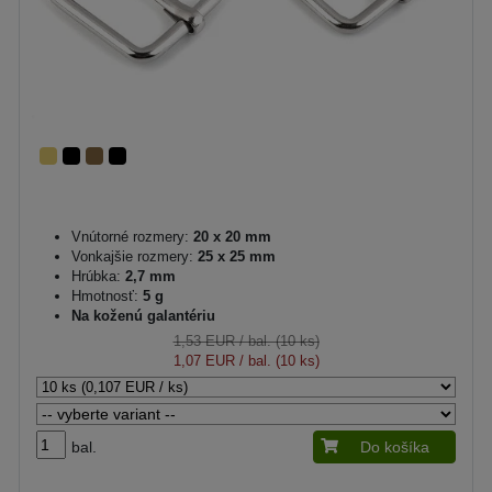
Vnútorné rozmery:
20 x 20 mm
Vonkajšie rozmery:
25 x 25 mm
Hrúbka:
2,7 mm
Hmotnosť:
5 g
Na koženú galantériu
1,53 EUR
/ bal. (10 ks)
1,07 EUR
/ bal. (10 ks)
bal.
Do košíka