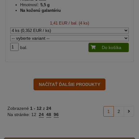
Hmotnosť:
5,5 g
Na koženú galantériu
1,41 EUR
/ bal. (4 ks)
bal.
Do košíka
Zobrazené
1 -
12
z
24
1
2
Na stránke:
12
24
48
96