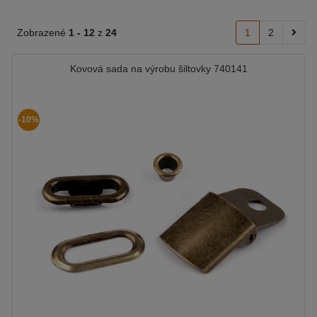
Zobrazené
1 -
12
z
24
1
2
Kovová sada na výrobu šiltovky 740141
-10%