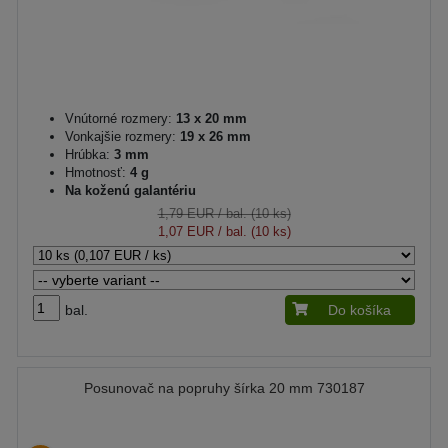
Vnútorné rozmery:
13 x 20 mm
Vonkajšie rozmery:
19 x 26 mm
Hrúbka:
3 mm
Hmotnosť:
4 g
Na koženú galantériu
1,79 EUR
/ bal. (10 ks)
1,07 EUR
/ bal. (10 ks)
bal.
Do košíka
Posunovač na popruhy šírka 20 mm 730187