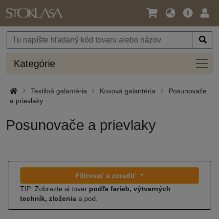
Jazyk
Hlavná
Prih
/
ponuka
Mena
Kateg
Kategórie
Textilná galantéria
Kovová galantéria
Posunovače
a prievlaky
Posunovače a prievlaky
Filtrovať a zoradiť
TIP: Zobrazte si tovar
podľa farieb, výtvarných
techník, zloženia
a pod.