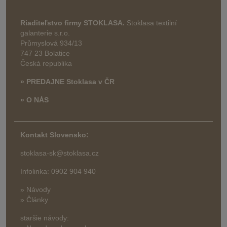
Riaditeľstvo firmy STOKLASA.
Stoklasa textilní
galanterie s.r.o.
Průmyslová 934/13
747 23 Bolatice
Česká republika
» PREDAJNE Stoklasa v ČR
» O NÁS
Kontakt Slovensko:
stoklasa-sk@stoklasa.cz
Infolinka: 0902 904 940
» Návody
» Články
staršie návody: