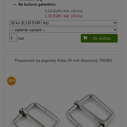
Na koženú galantériu
1,53 EUR
/ bal. (10 ks)
1,15 EUR
/ bal. (10 ks)
bal.
Do košíka
Posunovač na popruhy šírka 20 mm štvorcový 750961
-30%