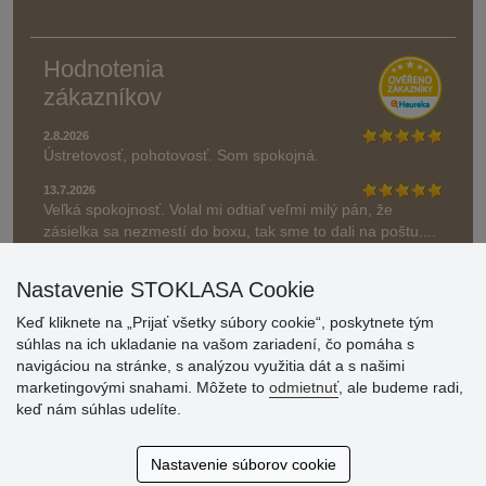
Hodnotenia
zákazníkov
2.8.2026
Ústretovosť, pohotovosť. Som spokojná.
13.7.2026
Veľká spokojnosť. Volal mi odtiaľ veľmi milý pán, že
zásielka sa nezmestí do boxu, tak sme to dali na poštu....
» Aktuálne 6948 recenzií
Nastavenie STOKLASA Cookie
* Recenzie neoverujeme
Keď kliknete na „Prijať všetky súbory cookie“, poskytnete tým
súhlas na ich ukladanie na vašom zariadení, čo pomáha s
navigáciou na stránke, s analýzou využitia dát a s našimi
marketingovými snahami. Môžete to
odmietnuť
, ale budeme radi,
keď nám súhlas udelíte.
Nastavenie súborov cookie