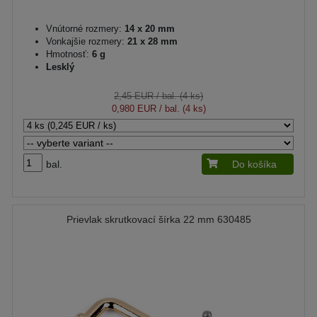
Vnútorné rozmery:
14 x 20 mm
Vonkajšie rozmery:
21 x 28 mm
Hmotnosť:
6 g
Lesklý
2,45 EUR
/ bal. (4 ks)
0,980 EUR
/ bal. (4 ks)
bal.
Do košíka
Prievlak skrutkovací šírka 22 mm 630485