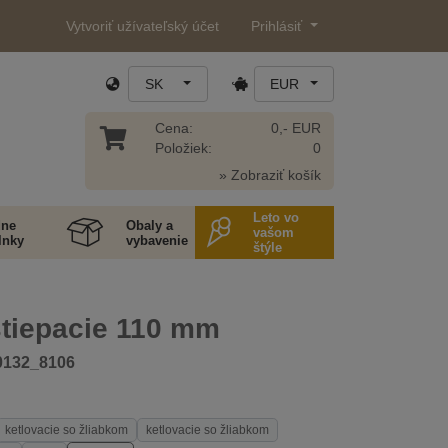
Vytvoriť užívateľský účet
Prihlásiť
SK
EUR
Cena:
0,- EUR
Položiek:
0
» Zobraziť košík
Leto vo
ne
Obaly a
vašom
lnky
vybavenie
štýle
štiepacie 110 mm
0132_8106
ketlovacie so žliabkom
ketlovacie so žliabkom