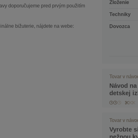
Zloženie
pravy doporučujeme pred prvým použitím
Techniky
iginálne bižuterie, nájdete na webe:
Dovozca
Tovar v náv
Návod na
detskej i
Tovar v náv
Vyrobte si
nežnou k