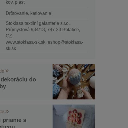
kov, plast
Drôtovanie, ketlovanie
Stoklasa textilní galanterie s.r.o.
Průmyslová 934/13, 747 23 Bolatice,
CZ
www.stoklasa-sk.sk, eshop@stoklasa-
sk.sk
ode
 dekoráciu do
zby
ode
 prianie s
yticou