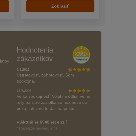
Zobraziť
Hodnotenia
zákazníkov
latby
2.8.2026
Ústretovosť, pohotovosť. Som
spokojná.
13.7.2026
Veľká spokojnosť. Volal mi odtiaľ veľmi
milý pán, že zásielka sa nezmestí do
boxu, tak sme to dali na poštu....
» Aktuálne 6948 recenzií
* Recenzie neoverujeme