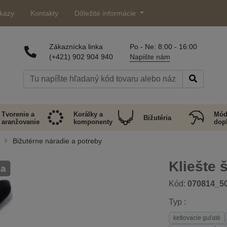
kazy
Kontakty
Dôležité informácie
Zákaznícka linka
Po - Ne: 8:00 - 16:00
(+421) 902 904 940
Napište nám
Tvorenie a
Korálky a
Mód
Bižutéria
aranžovanie
komponenty
dop
Bižutérne náradie a potreby
Kliešte 
na
Kód:
070814_5
Typ :
ketlovacie guľaté