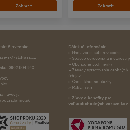
Zobraziť
Zobraziť
akt Slovensko:
Dôležité informácie
» Nastavenie súborov cookie
lasa-sk@stoklasa.cz
»
Spôsob doručenia a možnosti p
» Obchodné podmienky
linka: 0902 904 940
» Zásady spracovania osobných
údajov
vody
» Často kladené otázky
ánky
» Reklamácie
šie návody:
» Zľavy a benefity pre
vodyzadarmo.sk
veľkoobchodných zákazníkov