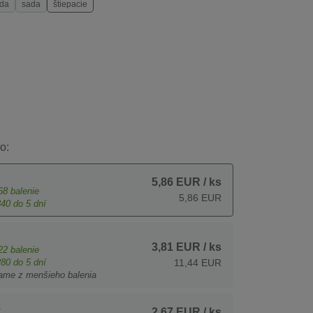
da
sada
štiepacie
o:
5,86 EUR
/ ks
68
balenie
5,86 EUR
840
do 5 dní
3,81 EUR
/ ks
22
balenie
280
do 5 dní
11,44 EUR
ame z menšieho balenia
s
2,67 EUR
/ ks