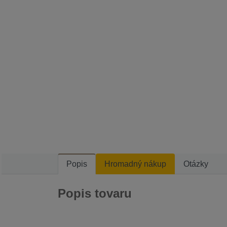
Popis
Hromadný nákup
Otázky
Popis tovaru