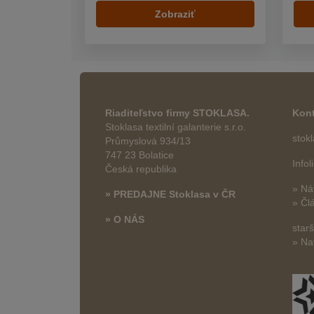
Zobraziť
Riaditeľstvo firmy STOKLASA.
Kont
Stoklasa textilní galanterie s.r.o.
stok
Průmyslová 934/13
747 23 Bolatice
Info
Česká republika
» Ná
» PREDAJNE Stoklasa v ČR
» Čl
» O NÁS
star
» Na