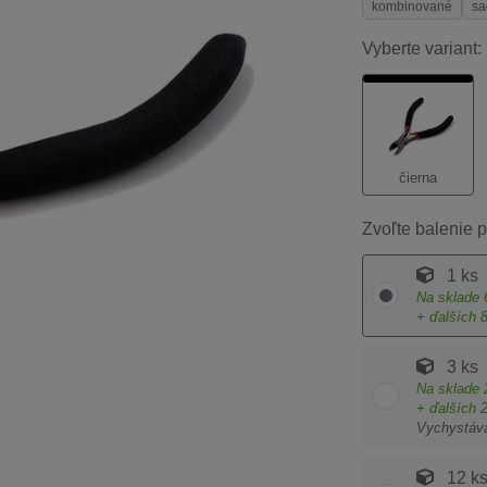
kombinované
sa
Vyberte variant:
čierna
Zvoľte balenie p
1 ks
Na sklade
+ ďalších
3 ks
Na sklade
+ ďalších
Vychystáv
12 k